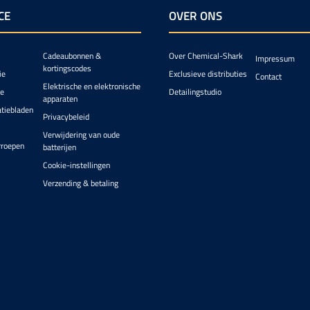
CE
OVER ONS
Cadeaubonnen &
Over Chemical-Shark
Impressum
kortingscodes
ie
Exclusieve distributies
Contact
Elektrische en elektronische
ie
Detailingstudio
apparaten
atiebladen
Privacybeleid
Verwijdering van oude
rroepen
batterijen
Cookie-instellingen
Verzending & betaling