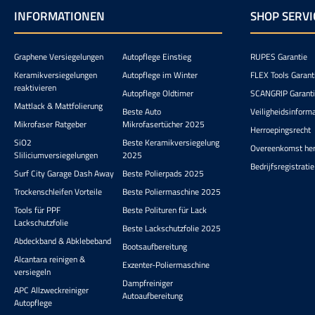
INFORMATIONEN
SHOP SERVI
Graphene Versiegelungen
Autopflege Einstieg
RUPES Garantie
Keramikversiegelungen
Autopflege im Winter
FLEX Tools Garant
reaktivieren
Autopflege Oldtimer
SCANGRIP Garant
Mattlack & Mattfolierung
Beste Auto
Veiligheidsinform
Mikrofaser Ratgeber
Mikrofasertücher 2025
Herroepingsrecht
SiO2
Beste Keramikversiegelung
Overeenkomst he
Sliliciumversiegelungen
2025
Bedrijfsregistratie
Surf City Garage Dash Away
Beste Polierpads 2025
Trockenschleifen Vorteile
Beste Poliermaschine 2025
Tools für PPF
Beste Polituren für Lack
Lackschutzfolie
Beste Lackschutzfolie 2025
Abdeckband & Abklebeband
Bootsaufbereitung
Alcantara reinigen &
Exzenter-Poliermaschine
versiegeln
Dampfreiniger
APC Allzweckreiniger
Autoaufbereitung
Autopflege