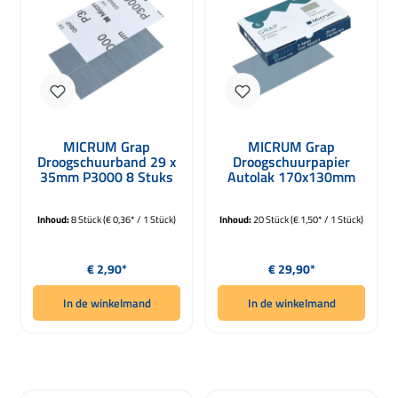
MICRUM Grap
MICRUM Grap
Droogschuurband 29 x
Droogschuurpapier
35mm P3000 8 Stuks
Autolak 170x130mm
P3000 20 Vellen
Inhoud:
8 Stück
(€ 0,36* / 1 Stück)
Inhoud:
20 Stück
(€ 1,50* / 1 Stück)
Normale prijs:
Normale prijs:
€ 2,90*
€ 29,90*
In de winkelmand
In de winkelmand