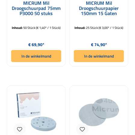
MICRUM Mil
MICRUM Mil
Droogschuurpad 75mm
Droogschuurpapier
P3000 50 stuks
150mm 15 Gaten
P1500 25 Stuks
Inhoud:
50 Stück
(€ 1,40* / 1 Stück)
Inhoud:
25 Stück
(€ 3,00* / 1 Stück)
Normale prijs:
Normale prijs:
€ 69,90*
€ 74,90*
In de winkelmand
In de winkelmand