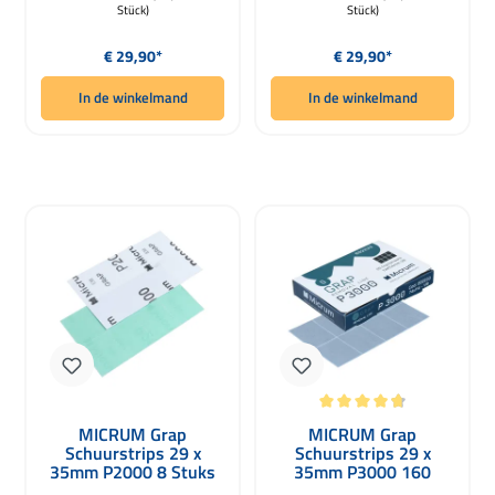
Stück)
Stück)
Normale prijs:
Normale prijs:
€ 29,90*
€ 29,90*
In de winkelmand
In de winkelmand
Gemiddelde waardering van 4.75 van
MICRUM Grap
MICRUM Grap
Schuurstrips 29 x
Schuurstrips 29 x
35mm P2000 8 Stuks
35mm P3000 160
stuks