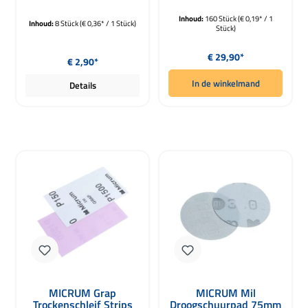
Inhoud:
160 Stück
(€ 0,19* / 1
Inhoud:
8 Stück
(€ 0,36* / 1 Stück)
Stück)
Normale prijs:
Normale prijs:
€ 29,90*
€ 2,90*
In de winkelmand
Details
MICRUM Grap
MICRUM Mil
Trockenschleif Strips
Droogschuurpad 75mm