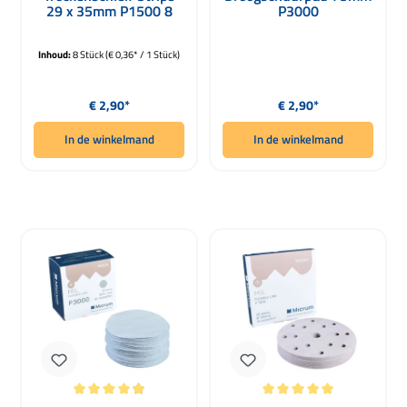
29 x 35mm P1500 8
P3000
Stuks
Inhoud:
8 Stück
(€ 0,36* / 1 Stück)
Normale prijs:
Normale prijs:
€ 2,90*
€ 2,90*
In de winkelmand
In de winkelmand
Gemiddelde waardering van 4.88 van 5 sterren
Gemiddelde waardering van 5 van 5 