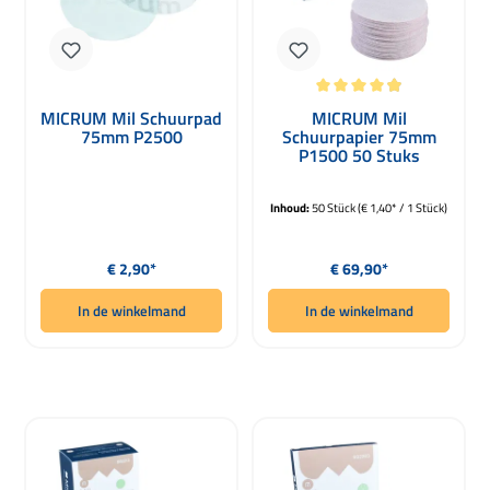
Gemiddelde waardering van 4.88 van
MICRUM Mil Schuurpad
MICRUM Mil
75mm P2500
Schuurpapier 75mm
P1500 50 Stuks
Inhoud:
50 Stück
(€ 1,40* / 1 Stück)
Normale prijs:
Normale prijs:
€ 2,90*
€ 69,90*
In de winkelmand
In de winkelmand