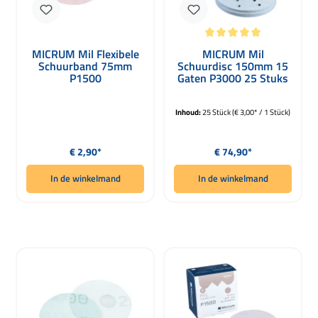
Gemiddelde waardering van 5 van 5 
MICRUM Mil Flexibele
MICRUM Mil
Schuurband 75mm
Schuurdisc 150mm 15
P1500
Gaten P3000 25 Stuks
Inhoud:
25 Stück
(€ 3,00* / 1 Stück)
Normale prijs:
Normale prijs:
€ 2,90*
€ 74,90*
In de winkelmand
In de winkelmand