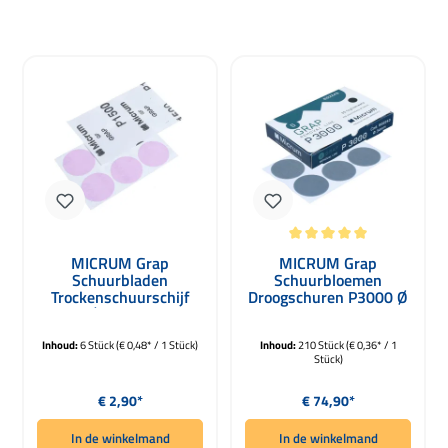
Gemiddelde waardering van 5 van 5 
MICRUM Grap
MICRUM Grap
Schuurbladen
Schuurbloemen
Trockenschuurschijf
Droogschuren P3000 Ø
P1500 Ø 34mm 6 Stuks
34mm 210 stuks
Inhoud:
6 Stück
(€ 0,48* / 1 Stück)
Inhoud:
210 Stück
(€ 0,36* / 1
Stück)
Normale prijs:
Normale prijs:
€ 2,90*
€ 74,90*
In de winkelmand
In de winkelmand