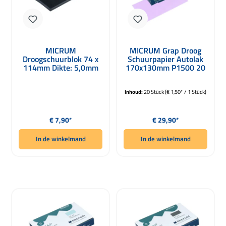
MICRUM
MICRUM Grap Droog
Droogschuurblok 74 x
Schuurpapier Autolak
114mm Dikte: 5,0mm
170x130mm P1500 20
Vellen
Inhoud:
20 Stück
(€ 1,50* / 1 Stück)
Normale prijs:
Normale prijs:
€ 7,90*
€ 29,90*
In de winkelmand
In de winkelmand