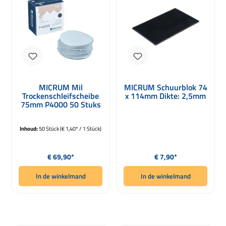
MICRUM Mil
MICRUM Schuurblok 74
Trockenschleifscheibe
x 114mm Dikte: 2,5mm
75mm P4000 50 Stuks
Inhoud:
50 Stück
(€ 1,40* / 1 Stück)
Normale prijs:
Normale prijs:
€ 69,90*
€ 7,90*
In de winkelmand
In de winkelmand