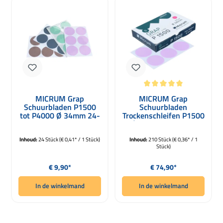
Gemiddelde waardering van 5 van 5 
MICRUM Grap
MICRUM Grap
Schuurbladen P1500
Schuurbladen
tot P4000 Ø 34mm 24-
Trockenschleifen P1500
delig Set
Ø 34mm 210 Stuks
Inhoud:
24 Stück
(€ 0,41* / 1 Stück)
Inhoud:
210 Stück
(€ 0,36* / 1
Stück)
Normale prijs:
Normale prijs:
€ 9,90*
€ 74,90*
In de winkelmand
In de winkelmand