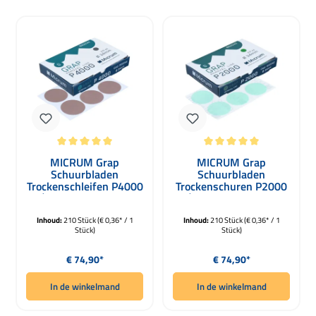
Gemiddelde waardering van 5 van 5 sterren
Gemiddelde waardering van 5 van 5 
MICRUM Grap
MICRUM Grap
Schuurbladen
Schuurbladen
Trockenschleifen P4000
Trockenschuren P2000
Ø 34mm 210 Stuks
Ø 34mm 210 Stuks
Inhoud:
210 Stück
(€ 0,36* / 1
Inhoud:
210 Stück
(€ 0,36* / 1
Stück)
Stück)
Normale prijs:
Normale prijs:
€ 74,90*
€ 74,90*
In de winkelmand
In de winkelmand