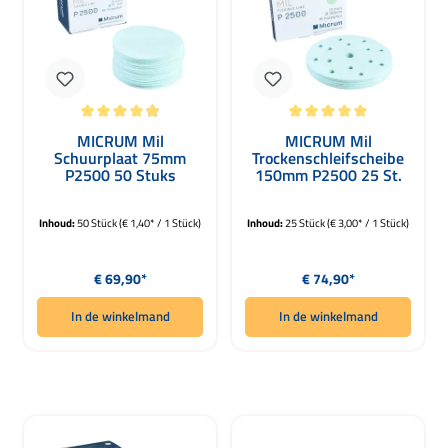
Gemiddelde waardering van 4.88 van 5 sterren
Gemiddelde waardering van 5 van 5 
MICRUM Mil
MICRUM Mil
Schuurplaat 75mm
Trockenschleifscheibe
P2500 50 Stuks
150mm P2500 25 St.
Inhoud:
50 Stück
(€ 1,40* / 1 Stück)
Inhoud:
25 Stück
(€ 3,00* / 1 Stück)
Normale prijs:
Normale prijs:
€ 69,90*
€ 74,90*
In de winkelmand
In de winkelmand