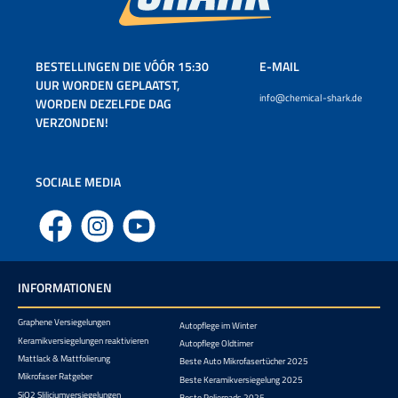
BESTELLINGEN DIE VÓÓR 15:30
E-MAIL
UUR WORDEN GEPLAATST,
info@chemical-shark.de
WORDEN DEZELFDE DAG
VERZONDEN!
SOCIALE MEDIA
Facebook
Instagram
YouTube
INFORMATIONEN
Graphene Versiegelungen
Autopflege im Winter
Keramikversiegelungen reaktivieren
Autopflege Oldtimer
Mattlack & Mattfolierung
Beste Auto Mikrofasertücher 2025
Mikrofaser Ratgeber
Beste Keramikversiegelung 2025
SiO2 Sliliciumversiegelungen
Beste Polierpads 2025