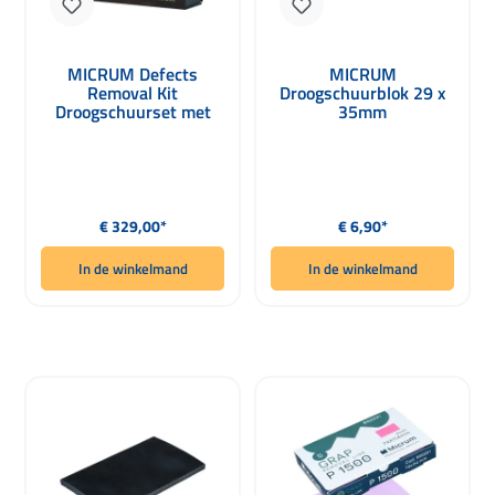
MICRUM Defects
MICRUM
Removal Kit
Droogschuurblok 29 x
Droogschuurset met
35mm
Laktrekker &
Schuurmediums
Normale prijs:
Normale prijs:
€ 329,00*
€ 6,90*
In de winkelmand
In de winkelmand