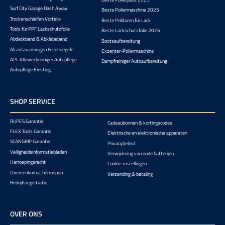
Surf City Garage Dash Away
Beste Poliermaschine 2025
Trockenschleifen Vorteile
Beste Polituren für Lack
Tools für PPF Lackschutzfolie
Beste Lackschutzfolie 2025
Abdeckband & Abklebeband
Bootsaufbereitung
Alcantara reinigen & versiegeln
Exzenter-Poliermaschine
APC Allzweckreiniger Autopflege
Dampfreiniger Autoaufbereitung
Autopflege Einstieg
SHOP SERVICE
RUPES Garantie
Cadeaubonnen & kortingscodes
FLEX Tools Garantie
Elektrische en elektronische apparaten
SCANGRIP Garantie
Privacybeleid
Veiligheidsinformatiebladen
Verwijdering van oude batterijen
Herroepingsrecht
Cookie-instellingen
Overeenkomst herroepen
Verzending & betaling
Bedrijfsregistratie
OVER ONS