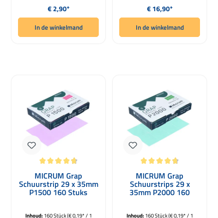
Normale prijs:
Normale prijs:
€ 2,90*
€ 16,90*
In de winkelmand
In de winkelmand
Gemiddelde waardering van 4.75 van 5 sterren
Gemiddelde waardering van 4.75 van
MICRUM Grap
MICRUM Grap
Schuurstrip 29 x 35mm
Schuurstrips 29 x
P1500 160 Stuks
35mm P2000 160
Stuks
Inhoud:
160 Stück
(€ 0,19* / 1
Inhoud:
160 Stück
(€ 0,19* / 1