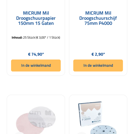
MICRUM Mil
MICRUM Mil
Droogschuurpapier
Droogschuurschijf
150mm 15 Gaten
75mm P4000
P4000 25 Stuks
Inhoud:
25 Stück
(€ 3,00* / 1 Stück)
Normale prijs:
Normale prijs:
€ 74,90*
€ 2,90*
In de winkelmand
In de winkelmand