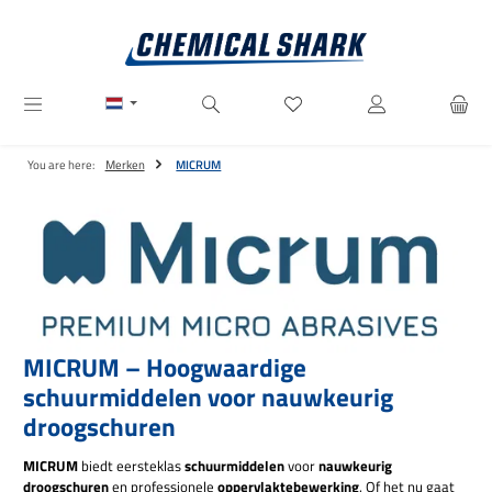
Ga naar de hoofdinhoud
Je hebt 0 items op je verlanglij
You are here:
Merken
MICRUM
MICRUM – Hoogwaardige
schuurmiddelen voor nauwkeurig
droogschuren
MICRUM
biedt eersteklas
schuurmiddelen
voor
nauwkeurig
droogschuren
en professionele
oppervlaktebewerking
. Of het nu gaat