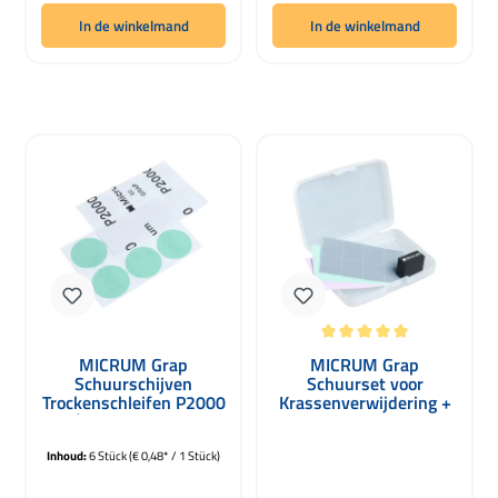
In de winkelmand
In de winkelmand
Gemiddelde waardering van 5 van 5 
MICRUM Grap
MICRUM Grap
Schuurschijven
Schuurset voor
Trockenschleifen P2000
Krassenverwijdering +
Ø 34mm 6 Stuks
Koffer
Inhoud:
6 Stück
(€ 0,48* / 1 Stück)