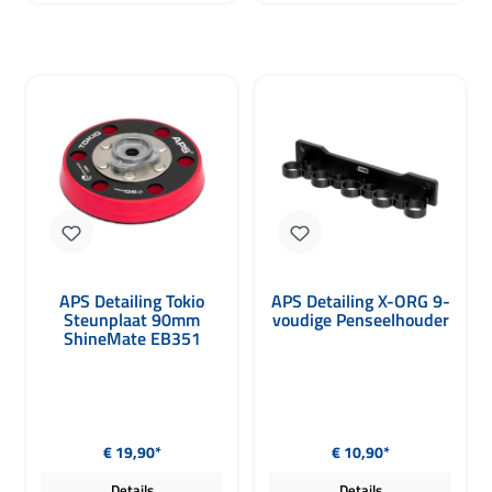
APS Detailing Tokio
APS Detailing X-ORG 9-
Steunplaat 90mm
voudige Penseelhouder
ShineMate EB351
EX605 EX620
Normale prijs:
Normale prijs:
€ 19,90*
€ 10,90*
Details
Details