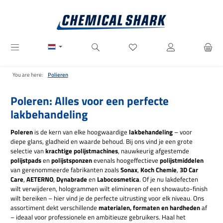
Ga naar de hoofdinhoud
Je hebt 0 items op je verlanglij
You are here:
Polieren
Poleren: Alles voor een perfecte
lakbehandeling
Poleren
is de kern van elke hoogwaardige
lakbehandeling
– voor
diepe glans, gladheid en waarde behoud. Bij ons vind je een grote
selectie van
krachtige polijstmachines
, nauwkeurig afgestemde
polijstpads
en
polijstsponzen
evenals hoogeffectieve
polijstmiddelen
van gerenommeerde fabrikanten zoals
Sonax
,
Koch Chemie
,
3D Car
Care
,
AETERNO
,
Dynabrade
en
Labocosmetica
. Of je nu lakdefecten
wilt verwijderen, hologrammen wilt elimineren of een showauto-finish
wilt bereiken – hier vind je de perfecte uitrusting voor elk niveau. Ons
assortiment dekt verschillende
materialen, formaten en hardheden
af
– ideaal voor professionele en ambitieuze gebruikers. Haal het