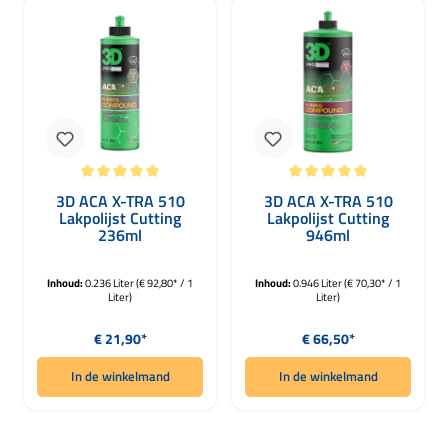
Gemiddelde waardering van 5 van 5 sterren
Gemiddelde waardering van 5 van 5 
3D ACA X-TRA 510
3D ACA X-TRA 510
Lakpolijst Cutting
Lakpolijst Cutting
236ml
946ml
Inhoud:
0.236 Liter
(€ 92,80* / 1
Inhoud:
0.946 Liter
(€ 70,30* / 1
Liter)
Liter)
Normale prijs:
Normale prijs:
€ 21,90*
€ 66,50*
In de winkelmand
In de winkelmand