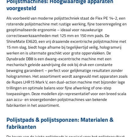
Polijstmachines: Hoogwaardige apparaten
voorgesteld
Als voorbeeld van moderne polijsttechniek staat de Flex PE 14-2, een
roterende polijstmachine met rustige werking, fijne toerenregeling en
geoptimaliseerde ergonomie – ideaal voor nauwkeurige
correctiewerkzaamheden met 125 mm en 150 mm pads. De
ShineMate EX620, een vrij draaiende excentrische polijstmachine met
15 mm slag, biedt hoge afname bij tegelijkertijd veilig, hologramvrij
werken en is uitermate geschikt voor grote oppervlakken. De
Dynabrade DB8 is een dwang-excentrische machine met een
mechanisch geleide aandrijving die ook bij druk een constante
beweging garandeert – perfect voor gelijkmatige resultaten zonder
hologrammen. Het assortiment wordt aangevuld met apparaten zoals
de Rupes LHR15 Mark V, een dual-action machine met bijzonder lage
trillingen en optimale balans voor fijne afwerking of one-step
toepassingen. Deze modellen zijn representatief voor een breed scala
aan accu- en snoergebonden polijstmachines van bekende
fabrikanten in het assortiment.
Polijstpads & polijstsponzen: Materialen &
fabrikanten
De keuze van de juiste polijstpads is cruciaal voor het polijstresultaat.