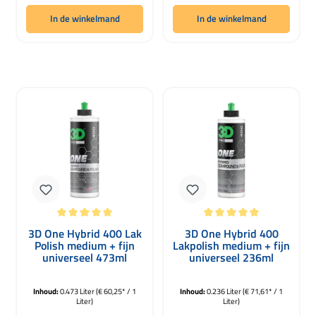
In de winkelmand
In de winkelmand
Gemiddelde waardering van 5 van 5 sterren
Gemiddelde waardering van 5 van 5 
3D One Hybrid 400 Lak
3D One Hybrid 400
Polish medium + fijn
Lakpolish medium + fijn
universeel 473ml
universeel 236ml
Inhoud:
0.473 Liter
(€ 60,25* / 1
Inhoud:
0.236 Liter
(€ 71,61* / 1
Liter)
Liter)