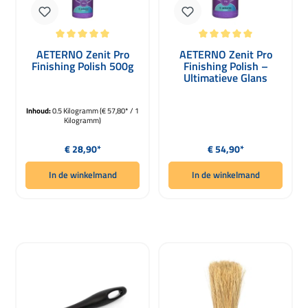
Gemiddelde waardering van 5 van 5 sterren
Gemiddelde waardering van 5 van 5 
AETERNO Zenit Pro
AETERNO Zenit Pro
Finishing Polish 500g
Finishing Polish –
Ultimatieve Glans
Politur 1000g
Inhoud:
0.5 Kilogramm
(€ 57,80* / 1
Kilogramm)
Normale prijs:
Normale prijs:
€ 28,90*
€ 54,90*
In de winkelmand
In de winkelmand