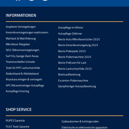
INFORMATIONEN
Graphene Versiegelungen
Autopflege im Winter
Keramikversiegelungen reaktivieren
Autopflege Oldtimer
Mattlack & Mattfolierung
Beste Auto Mikrofasertücher 2025
Mikrofaser Ratgeber
Beste Keramikversiegelung 2025
SiO2 Sliliciumversiegelungen
Beste Polierpads 2025
Surf City Garage Dash Away
Beste Poliermaschine 2025
Trockenschleifen Vorteile
Beste Polituren für Lack
Tools für PPF Lackschutzfolie
Beste Lackschutzfolie 2025
Abdeckband & Abklebeband
Bootsaufbereitung
Alcantara reinigen & versiegeln
Exzenter-Poliermaschine
APC Allzweckreiniger Autopflege
Dampfreiniger Autoaufbereitung
Autopflege Einstieg
SHOP SERVICE
RUPES Garantie
Cadeaubonnen & kortingscodes
FLEX Tools Garantie
Elektrische en elektronische apparaten