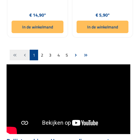
Normale prijs:
Normale prijs:
€ 14,90*
€ 5,90*
In de winkelmand
In de winkelmand
Pagina
Pagina
Pagina
Pagina
Pagina
1
2
3
4
5