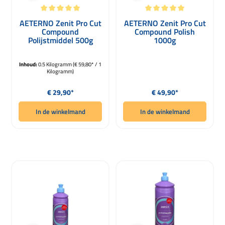
Gemiddelde waardering van 5 van 5 sterren
Gemiddelde waardering van 5 van 5 
AETERNO Zenit Pro Cut
AETERNO Zenit Pro Cut
Compound
Compound Polish
Polijstmiddel 500g
1000g
Inhoud:
0.5 Kilogramm
(€ 59,80* / 1
Kilogramm)
Normale prijs:
Normale prijs:
€ 29,90*
€ 49,90*
In de winkelmand
In de winkelmand