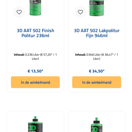
3D AAT 502 Finish
3D AAT 502 Lakpolitur
Politur 236ml
Fijn 946ml
Inhoud:
0.236 Liter
(€ 57,20* / 1
Inhoud:
0.946 Liter
(€ 36,47* / 1
Liter)
Liter)
Normale prijs:
Normale prijs:
€ 13,50*
€ 34,50*
In de winkelmand
In de winkelmand