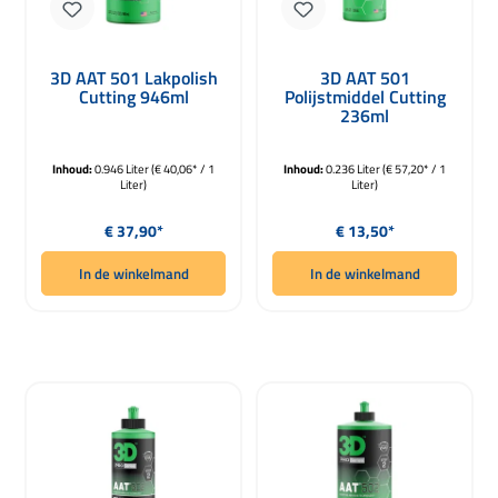
3D AAT 501 Lakpolish
3D AAT 501
Cutting 946ml
Polijstmiddel Cutting
236ml
Inhoud:
0.946 Liter
(€ 40,06* / 1
Inhoud:
0.236 Liter
(€ 57,20* / 1
Liter)
Liter)
Normale prijs:
Normale prijs:
€ 37,90*
€ 13,50*
In de winkelmand
In de winkelmand