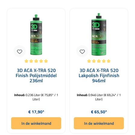
Gemiddelde waardering van 5 van 5 sterren
Gemiddelde waardering van 5 van 5 
3D ACA X-TRA 520
3D ACA X-TRA 520
Finish Polijstmiddel
Lakpolish Fijnfinish
236ml
946ml
Inhoud:
0.236 Liter
(€ 75,85* / 1
Inhoud:
0.946 Liter
(€ 69,24* / 1
Liter)
Liter)
Normale prijs:
Normale prijs:
€ 17,90*
€ 65,50*
In de winkelmand
In de winkelmand