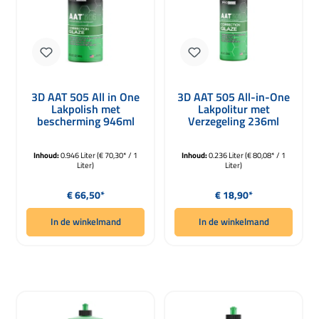
3D AAT 505 All in One
3D AAT 505 All-in-One
Lakpolish met
Lakpolitur met
bescherming 946ml
Verzegeling 236ml
Inhoud:
0.946 Liter
(€ 70,30* / 1
Inhoud:
0.236 Liter
(€ 80,08* / 1
Liter)
Liter)
Normale prijs:
Normale prijs:
€ 66,50*
€ 18,90*
In de winkelmand
In de winkelmand