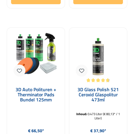
Gemiddelde waardering van 4.86 van
3D Auto Polituren +
3D Glass Polish 521
Therminator Pads
Ceroxid Glaspolitur
Bundel 125mm
473ml
Inhoud:
0.473 Liter
(€ 80,13* / 1
Liter)
Normale prijs:
Normale prijs:
€ 66,50*
€ 37,90*