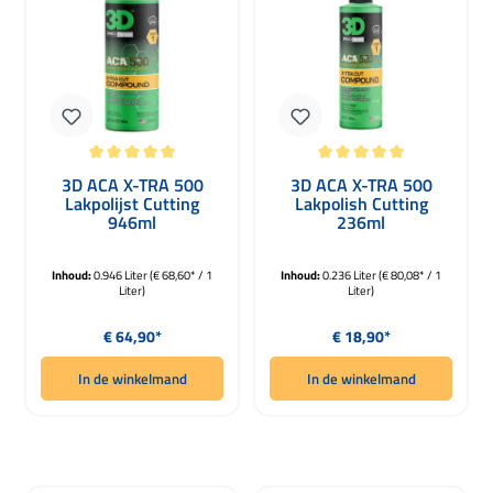
Gemiddelde waardering van 5 van 5 sterren
Gemiddelde waardering van 5 van 5 
3D ACA X-TRA 500
3D ACA X-TRA 500
Lakpolijst Cutting
Lakpolish Cutting
946ml
236ml
Inhoud:
0.946 Liter
(€ 68,60* / 1
Inhoud:
0.236 Liter
(€ 80,08* / 1
Liter)
Liter)
Normale prijs:
Normale prijs:
€ 64,90*
€ 18,90*
In de winkelmand
In de winkelmand