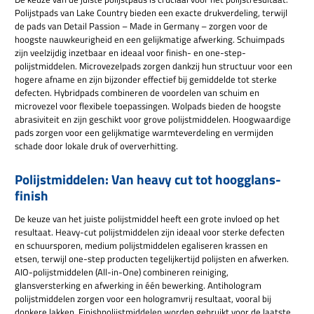
Polijstpads van Lake Country bieden een exacte drukverdeling, terwijl
de pads van Detail Passion – Made in Germany – zorgen voor de
hoogste nauwkeurigheid en een gelijkmatige afwerking. Schuimpads
zijn veelzijdig inzetbaar en ideaal voor finish- en one-step-
polijstmiddelen. Microvezelpads zorgen dankzij hun structuur voor een
hogere afname en zijn bijzonder effectief bij gemiddelde tot sterke
defecten. Hybridpads combineren de voordelen van schuim en
microvezel voor flexibele toepassingen. Wolpads bieden de hoogste
abrasiviteit en zijn geschikt voor grove polijstmiddelen. Hoogwaardige
pads zorgen voor een gelijkmatige warmteverdeling en vermijden
schade door lokale druk of oververhitting.
Polijstmiddelen: Van heavy cut tot hoogglans-
finish
De keuze van het juiste polijstmiddel heeft een grote invloed op het
resultaat. Heavy-cut polijstmiddelen zijn ideaal voor sterke defecten
en schuursporen, medium polijstmiddelen egaliseren krassen en
etsen, terwijl one-step producten tegelijkertijd polijsten en afwerken.
AIO-polijstmiddelen (All-in-One) combineren reiniging,
glansversterking en afwerking in één bewerking. Antihologram
polijstmiddelen zorgen voor een hologramvrij resultaat, vooral bij
donkere lakken. Finishpolijstmiddelen worden gebruikt voor de laatste