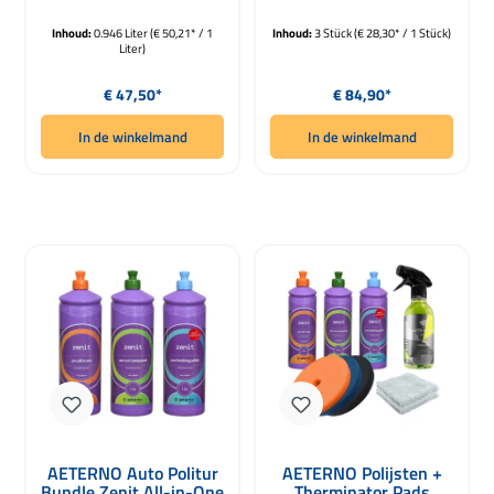
Inhoud:
0.946 Liter
(€ 50,21* / 1
Inhoud:
3 Stück
(€ 28,30* / 1 Stück)
Liter)
Normale prijs:
Normale prijs:
€ 47,50*
€ 84,90*
In de winkelmand
In de winkelmand
AETERNO Auto Politur
AETERNO Polijsten +
Bundle Zenit All-in-One
Therminator Pads