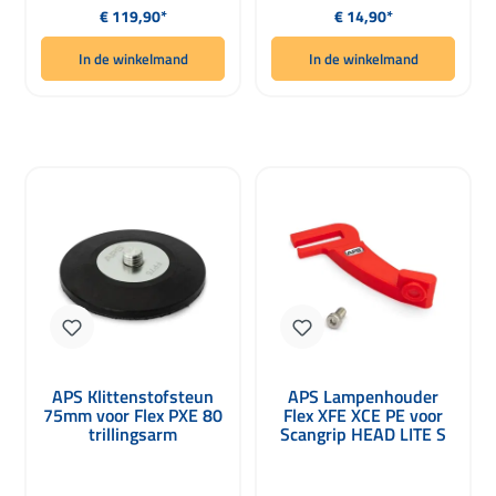
Normale prijs:
Normale prijs:
€ 119,90*
€ 14,90*
In de winkelmand
In de winkelmand
APS Klittenstofsteun
APS Lampenhouder
75mm voor Flex PXE 80
Flex XFE XCE PE voor
trillingsarm
Scangrip HEAD LITE S
rood