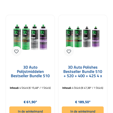
3D Auto
3D Auto Polishes
Polijstmiddelen
Bestseller Bundle 510
Bestseller Bundle 510
+ 520 + 400 + 425 4 x
+ 520 + 400 + 425 4 x
946ml
236ml
Inhoud:
4 Stück
(€ 15,48* / 1 Stück)
Inhoud:
4 Stück
(€ 47,38* / 1 Stück)
Normale prijs:
Normale prijs:
€ 61,90*
€ 189,50*
In de winkelmand
In de winkelmand