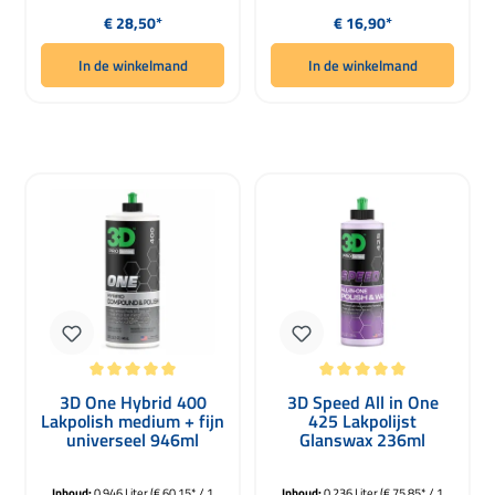
Normale prijs:
Normale prijs:
€ 28,50*
€ 16,90*
In de winkelmand
In de winkelmand
Gemiddelde waardering van 5 van 5 sterren
Gemiddelde waardering van 5 van 5 
3D One Hybrid 400
3D Speed All in One
Lakpolish medium + fijn
425 Lakpolijst
universeel 946ml
Glanswax 236ml
Inhoud:
0.946 Liter
(€ 60,15* / 1
Inhoud:
0.236 Liter
(€ 75,85* / 1