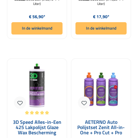
Liter)
Liter)
Normale prijs:
Normale prijs:
€ 56,90*
€ 17,90*
In de winkelmand
In de winkelmand
Gemiddelde waardering van 5 van 5 sterren
3D Speed Alles-in-Een
AETERNO Auto
425 Lakpolijst Glaze
Polijstset Zenit All-in-
Wax Bescherming
One + Pro Cut + Pro
946ml
Finish 3 x 500g