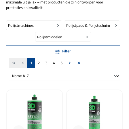
maximale uit je lak – met producten die zijn ontworpen voor
prestaties en kwaliteit.
Polijstmachines
Polijstpads & Polijstschuim
Polijstmiddelen
Filter
Pagina
Pagina
Pagina
Pagina
Pagina
1
2
3
4
5