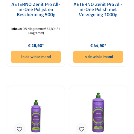
Gemiddelde waardering van 5 van 5 sterren
Gemiddelde waardering van 5 van 5 
AETERNO Zenit Pro All-
AETERNO Zenit Pro All-
in-One Polijst en
in-One Polish met
Bescherming 500g
Verzegeling 1000g
Inhoud:
0.5 Kilogramm
(€ 57,80* / 1
Kilogramm)
Normale prijs:
Normale prijs:
€ 28,90*
€ 44,90*
In de winkelmand
In de winkelmand