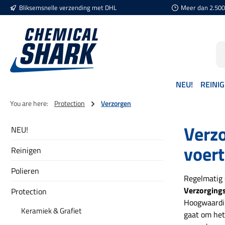
Bliksemsnelle verzending met DHL
Meer dan 2.500 
naar de hoofdinhoud
Ga naar de zoekopdracht
Ga naar de hoofdnavigatie
NEU!
REINI
You are here:
Protection
Verzorgen
Verzo
NEU!
voert
Reinigen
Polieren
Regelmatig 
Verzorging
Protection
Hoogwaardig
Keramiek & Grafiet
gaat om het