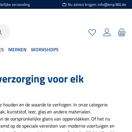
dellijke verzending
Nu advies krijgen: info@kmp360.de
Je hebt 0 items op je
ES
MERKEN
WORKSHOPS
erzorging voor elk
te houden en de waarde te verhogen. In onze categorie
ak, kunststof, leer, glas en andere materialen.
n de oorspronkelijke glans van oppervlakken. Of het nu
stemd op de speciale vereisten van moderne voertuigen en