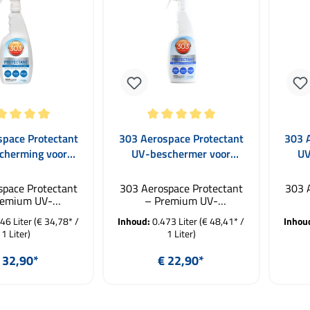
 waardering van 5 van 5 sterren
Gemiddelde waardering van 5 van 5 ster
Gemid
space Protectant
303 Aerospace Protectant
303 
cherming voor
UV-beschermer voor
UV
, Rubber, Plastic
kunststof, rubber & vinyl
ku
946ml
473ml
space Protectant
303 Aerospace Protectant
303 
remium UV-
– Premium UV-
erming voor
bescherming voor
46 Liter
(€ 34,78* /
Inhoud:
0.473 Liter
(€ 48,41* /
Inhou
 rubber en plastic
kunststof, rubber en vinyl
kunsts
1 Liter)
1 Liter)
space Protectant
303 Aerospace Protectant
303 
en high-end
is een topklasse
i
ormale prijs:
Normale prijs:
 32,90*
€ 22,90*
gsproduct uit de
verzorgingsproduct uit de
verz
orspronkelijk
VS, oorspronkelijk
V
d voor de lucht-
ontwikkeld voor de lucht-
ontw
 winkelmand
In de winkelmand
uimtevaart.
en ruimtevaart.