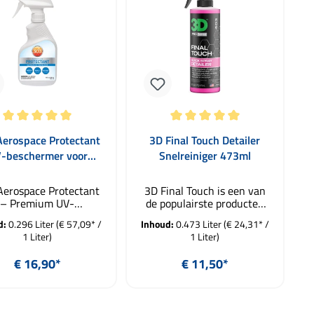
ren
delde waardering van 5 van 5 sterren
Gemiddelde waardering van 5 van 5 
Aerospace Protectant
3D Final Touch Detailer
-beschermer voor
Snelreiniger 473ml
nststof, rubber en
plastic 296ml
Aerospace Protectant
3D Final Touch is een van
– Premium UV-
de populairste producten
bescherming voor
van 3D CarCare. Het is
d:
0.296 Liter
(€ 57,09* /
Inhoud:
0.473 Liter
(€ 24,31* /
tof, rubber en plastic
eenvoudig te gebruiken en
1 Liter)
1 Liter)
Aerospace Protectant
zorgt voor een gemakkelijke
s een topkwaliteit
eindafwerking na het
Normale prijs:
Normale prijs:
€ 16,90*
€ 11,50*
orgingsproduct uit de
wassen of het verwijderen
S, oorspronkelijk
van lichte
ikkeld voor de lucht-
verontreinigingen. Met een
In de winkelmand
en ruimtevaart.
voordelige prijs van onder