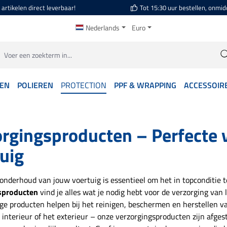
artikelen direct leverbaar!
Tot 15:30 uur bestellen, onmid
Nederlands
Euro
GEN
POLIEREN
PROTECTION
PPF & WRAPPING
ACCESSOIR
rgingsproducten – Perfecte v
uig
onderhoud van jouw voertuig is essentieel om het in topconditie 
sproducten
vind je alles wat je nodig hebt voor de verzorging van l
e producten helpen bij het reinigen, beschermen en herstellen va
 interieur of het exterieur – onze verzorgingsproducten zijn afge