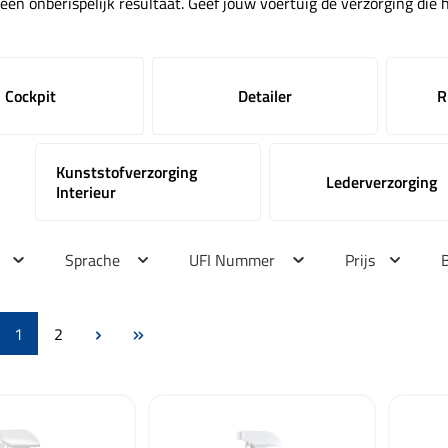
en onberispelijk resultaat. Geef jouw voertuig de verzorging die het
Cockpit
Detailer
R
Kunststofverzorging
Lederverzorging
Interieur
Sprache
UFI Nummer
Prijs
Pagina
Pagina
1
2