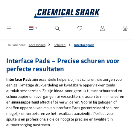
Ga naar de hoofdinhoud
Je hebt 0 items op je verlanglij
You are here:
Accessoires
Schuren
Interfacepads
Interface Pads – Precise schuren voor
perfecte resultaten
Interface Pads
zijn essentiële helpers bij het schuren, die zorgen voor
een gelijkmatige drukverdeling en kwetsbare oppervlakken zoals
autolak beschermen. Ze zijn ideaal voor gebruik tussen schuurpad en
schuurpapier om overgangen te verzachten, krassen te minimaliseren
en
sinaasappelhuid
effectief te verwijderen. Vooral bij gebogen of
oneffen oppervlakken maken Interface Pads gecontroleerd schuren
mogelijk en verbeteren ze het resultaat aanzienlijk. Perfect voor
spuiters en professionals die de hoogste precisie en kwaliteit in
autoverzorging nastreven.