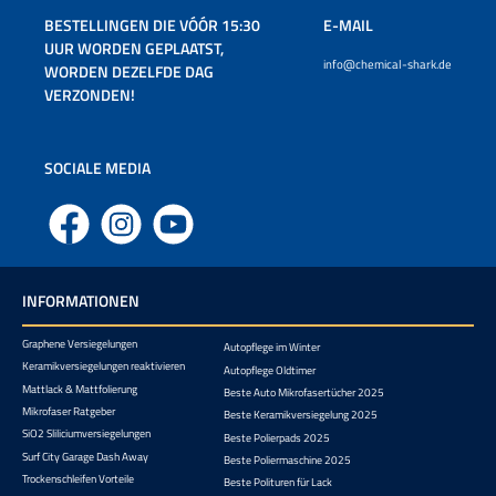
BESTELLINGEN DIE VÓÓR 15:30
E-MAIL
UUR WORDEN GEPLAATST,
info@chemical-shark.de
WORDEN DEZELFDE DAG
VERZONDEN!
SOCIALE MEDIA
Facebook
Instagram
YouTube
INFORMATIONEN
Graphene Versiegelungen
Autopflege im Winter
Keramikversiegelungen reaktivieren
Autopflege Oldtimer
Mattlack & Mattfolierung
Beste Auto Mikrofasertücher 2025
Mikrofaser Ratgeber
Beste Keramikversiegelung 2025
SiO2 Sliliciumversiegelungen
Beste Polierpads 2025
Surf City Garage Dash Away
Beste Poliermaschine 2025
Trockenschleifen Vorteile
Beste Polituren für Lack