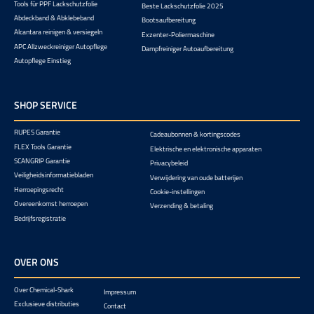
Tools für PPF Lackschutzfolie
Beste Lackschutzfolie 2025
Abdeckband & Abklebeband
Bootsaufbereitung
Alcantara reinigen & versiegeln
Exzenter-Poliermaschine
APC Allzweckreiniger Autopflege
Dampfreiniger Autoaufbereitung
Autopflege Einstieg
SHOP SERVICE
RUPES Garantie
Cadeaubonnen & kortingscodes
FLEX Tools Garantie
Elektrische en elektronische apparaten
SCANGRIP Garantie
Privacybeleid
Veiligheidsinformatiebladen
Verwijdering van oude batterijen
Herroepingsrecht
Cookie-instellingen
Overeenkomst herroepen
Verzending & betaling
Bedrijfsregistratie
OVER ONS
Over Chemical-Shark
Impressum
Exclusieve distributies
Contact