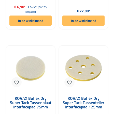
Verkoopprijs:
€ 6,90*
Normale prijs:
€ 34,90*
(80.23%
Normale prijs:
€ 22,90*
bespaard)
In de winkelmand
In de winkelmand
KOVAX Buflex Dry
KOVAX Buflex Dry
Super Tack Tussenplaat
Super Tack Tussenteller
Interfacepad 75mm
Interfacepad 125mm