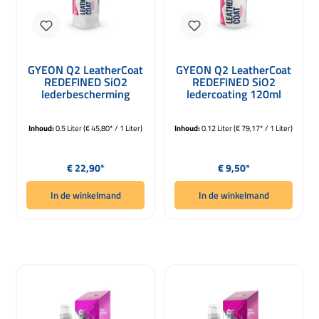
GYEON Q2 LeatherCoat
GYEON Q2 LeatherCoat
REDEFINED SiO2
REDEFINED SiO2
lederbescherming
ledercoating 120ml
500ml
Inhoud:
0.5 Liter
(€ 45,80* / 1 Liter)
Inhoud:
0.12 Liter
(€ 79,17* / 1 Liter)
Normale prijs:
Normale prijs:
€ 22,90*
€ 9,50*
In de winkelmand
In de winkelmand