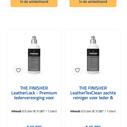
In de winkelmand
In de winkelmand
THE FINISHER
THE FINISHER
LeatherLock - Premium
LeatherTexClean zachte
lederverzorging voor
reiniger voor leder &
autostoelen 500ml
textiel 500ml
Inhoud:
0.5 Liter
(€ 31,80* / 1 Liter)
Inhoud:
0.5 Liter
(€ 31,80* / 1 Liter)
Normale prijs:
Normale prijs:
€ 15,90*
€ 15,90*