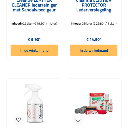
Cleantle LEATHER
Cleantle LEATHER
CLEANER lederreiniger
PROTECTOR
met Sandalwood geur
Lederversiegeling
500ml
Sandalwood Scent
500ml
Inhoud:
0.5 Liter
(€ 19,80* / 1 Liter)
Inhoud:
0.5 Liter
(€ 29,80* / 1 Liter)
Normale prijs:
Normale prijs:
€ 9,90*
€ 14,90*
In de winkelmand
In de winkelmand