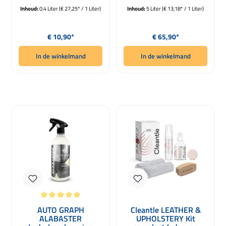
Inhoud:
0.4 Liter
(€ 27,25* / 1 Liter)
Inhoud:
5 Liter
(€ 13,18* / 1 Liter)
Normale prijs:
Normale prijs:
€ 10,90*
€ 65,90*
In de winkelmand
In de winkelmand
Gemiddelde waardering van 5 van 5 sterren
AUTO GRAPH
Cleantle LEATHER &
ALABASTER
UPHOLSTERY Kit