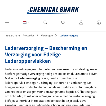
Ga naar de hoofdinhoud
Je hebt 0 items op je verlanglij
You are here:
Protection
Verzorgen
Lederverzorging
Lederverzorging – Bescherming en
Verzorging voor Edelige
Lederoppervlakken
Leder in voertuigen geeft het interieur een luxueuze uitstraling, maar
heeft regelmatige verzorging nodig om soepel en duurzaam te blijven.
Met onze
Lederverzorging
reinig, voed en bescherm je
lederoppervlakken tegen uitdroging, scheuren en verkleuring. De
hoogwaardige producten behouden de natuurlijke structuur en glans
van het leder en zorgen voor een aangename haptiek. Of het nu gaat
om Echtleder, Kunstleder of Vegan Leder – met de juiste verzorging
blijft jouw interieur in topstaat en behoudt het zijn exclusieve
karakter. Bescherm en behoud de schoonheid van jouw leder met