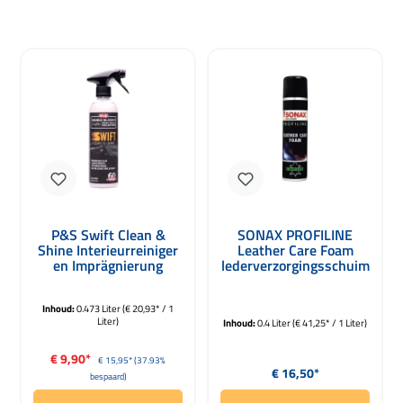
P&S Swift Clean &
SONAX PROFILINE
Shine Interieurreiniger
Leather Care Foam
en Imprägnierung
lederverzorgingsschuim
473ml
400ml
Inhoud:
0.473 Liter
(€ 20,93* / 1
Liter)
Inhoud:
0.4 Liter
(€ 41,25* / 1 Liter)
Verkoopprijs:
€ 9,90*
Normale prijs:
€ 15,95*
(37.93%
Normale prijs:
€ 16,50*
bespaard)