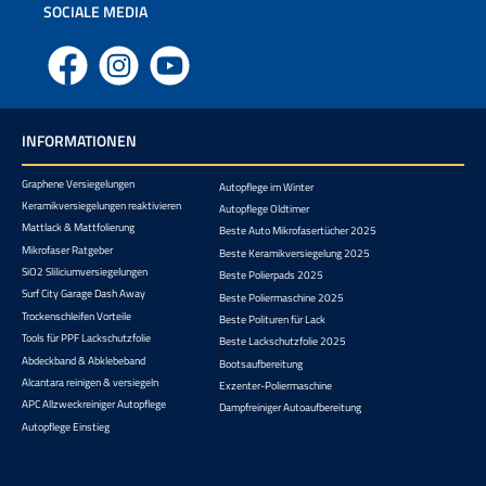
SOCIALE MEDIA
Facebook
Instagram
YouTube
INFORMATIONEN
Graphene Versiegelungen
Autopflege im Winter
Keramikversiegelungen reaktivieren
Autopflege Oldtimer
Mattlack & Mattfolierung
Beste Auto Mikrofasertücher 2025
Mikrofaser Ratgeber
Beste Keramikversiegelung 2025
SiO2 Sliliciumversiegelungen
Beste Polierpads 2025
Surf City Garage Dash Away
Beste Poliermaschine 2025
Trockenschleifen Vorteile
Beste Polituren für Lack
Tools für PPF Lackschutzfolie
Beste Lackschutzfolie 2025
Abdeckband & Abklebeband
Bootsaufbereitung
Alcantara reinigen & versiegeln
Exzenter-Poliermaschine
APC Allzweckreiniger Autopflege
Dampfreiniger Autoaufbereitung
Autopflege Einstieg