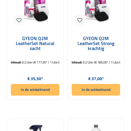
GYEON Q2M
GYEON Q2M
LeatherSet Natural
LeatherSet Strong
zacht
krachtig
lederverzorgingsset
lederverzorgingsset
200ml
200ml
Inhoud:
0.2 Liter
(€ 177,50* / 1 Liter)
Inhoud:
0.2 Liter
(€ 185,00* / 1 Liter)
Normale prijs:
Normale prijs:
€ 35,50*
€ 37,00*
In de winkelmand
In de winkelmand