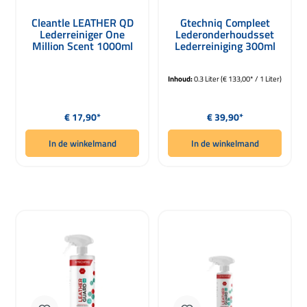
Cleantle LEATHER QD
Gtechniq Compleet
Lederreiniger One
Lederonderhoudsset
Million Scent 1000ml
Lederreiniging 300ml
Inhoud:
0.3 Liter
(€ 133,00* / 1 Liter)
Normale prijs:
Normale prijs:
€ 17,90*
€ 39,90*
In de winkelmand
In de winkelmand