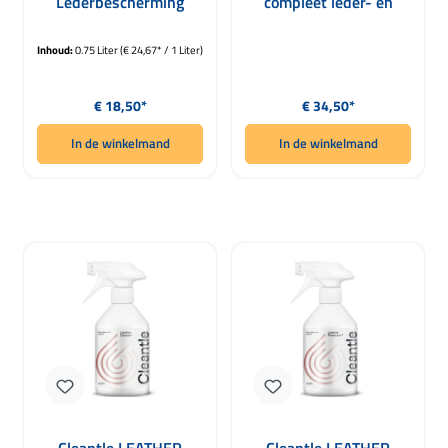
Lederbescherming
compleet leder- en
750ml
bekledingsset
Inhoud:
0.75 Liter
(€ 24,67* / 1 Liter)
Normale prijs:
Normale prijs:
€ 18,50*
€ 34,50*
In de winkelmand
In de winkelmand