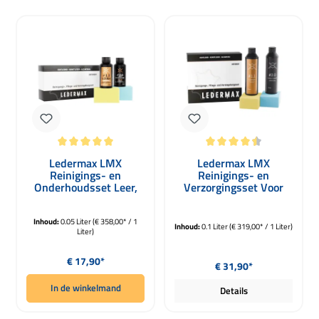
Gemiddelde waardering van 5 van 5 sterren
Gemiddelde waardering van 4.5 van 
Ledermax LMX
Ledermax LMX
Reinigings- en
Reinigings- en
Onderhoudsset Leer,
Verzorgingsset Voor
Kunstleer 50ml
Leer en Kunstleer
100ml
Inhoud:
0.05 Liter
(€ 358,00* / 1
Inhoud:
0.1 Liter
(€ 319,00* / 1 Liter)
Liter)
Normale prijs:
Normale prijs:
€ 17,90*
€ 31,90*
In de winkelmand
Details