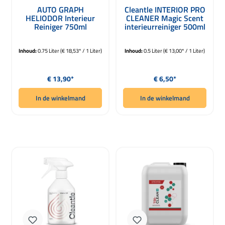
Gemiddelde waardering van 4.89 van 5 sterren
AUTO GRAPH
Cleantle INTERIOR PRO
HELIODOR Interieur
CLEANER Magic Scent
Reiniger 750ml
interieurreiniger 500ml
Inhoud:
0.75 Liter
(€ 18,53* / 1 Liter)
Inhoud:
0.5 Liter
(€ 13,00* / 1 Liter)
Normale prijs:
Normale prijs:
€ 13,90*
€ 6,50*
In de winkelmand
In de winkelmand