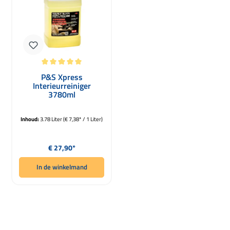
Gemiddelde waardering van 5 van 5 sterren
P&S Xpress
Interieurreiniger
3780ml
Inhoud:
3.78 Liter
(€ 7,38* / 1 Liter)
Normale prijs:
€ 27,90*
In de winkelmand