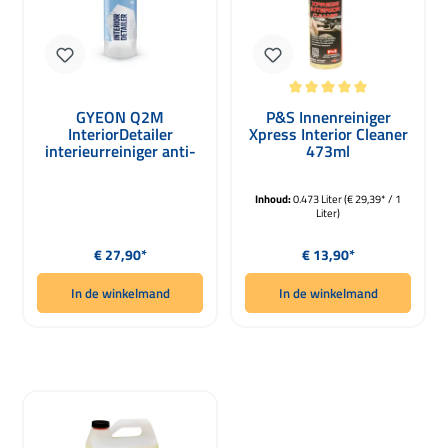
Gemiddelde waardering van 5 van 5 
GYEON Q2M
P&S Innenreiniger
InteriorDetailer
Xpress Interior Cleaner
interieurreiniger anti-
473ml
bacterieel 1000ml
Inhoud:
0.473 Liter
(€ 29,39* / 1
Liter)
Normale prijs:
Normale prijs:
€ 27,90*
€ 13,90*
In de winkelmand
In de winkelmand