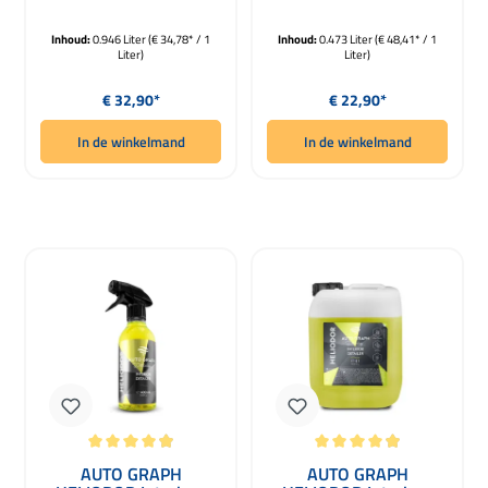
Kunststof, Rubber,
kunststof, rubber &
Plastic 946ml
vinyl 473ml
Inhoud:
0.946 Liter
(€ 34,78* / 1
Inhoud:
0.473 Liter
(€ 48,41* / 1
Liter)
Liter)
Normale prijs:
Normale prijs:
€ 32,90*
€ 22,90*
In de winkelmand
In de winkelmand
Gemiddelde waardering van 4.89 van 5 sterren
Gemiddelde waardering van 4.89 van
AUTO GRAPH
AUTO GRAPH