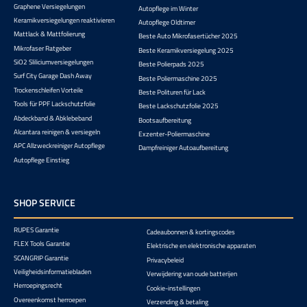
Graphene Versiegelungen
Autopflege im Winter
Keramikversiegelungen reaktivieren
Autopflege Oldtimer
Mattlack & Mattfolierung
Beste Auto Mikrofasertücher 2025
Mikrofaser Ratgeber
Beste Keramikversiegelung 2025
SiO2 Sliliciumversiegelungen
Beste Polierpads 2025
Surf City Garage Dash Away
Beste Poliermaschine 2025
Trockenschleifen Vorteile
Beste Polituren für Lack
Tools für PPF Lackschutzfolie
Beste Lackschutzfolie 2025
Abdeckband & Abklebeband
Bootsaufbereitung
Alcantara reinigen & versiegeln
Exzenter-Poliermaschine
APC Allzweckreiniger Autopflege
Dampfreiniger Autoaufbereitung
Autopflege Einstieg
SHOP SERVICE
RUPES Garantie
Cadeaubonnen & kortingscodes
FLEX Tools Garantie
Elektrische en elektronische apparaten
SCANGRIP Garantie
Privacybeleid
Veiligheidsinformatiebladen
Verwijdering van oude batterijen
Herroepingsrecht
Cookie-instellingen
Overeenkomst herroepen
Verzending & betaling