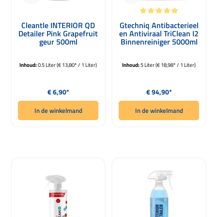
Gemiddelde waardering van 5 van 5 
Cleantle INTERIOR QD
Gtechniq Antibacterieel
Detailer Pink Grapefruit
en Antiviraal TriClean I2
geur 500ml
Binnenreiniger 5000ml
Inhoud:
0.5 Liter
(€ 13,80* / 1 Liter)
Inhoud:
5 Liter
(€ 18,98* / 1 Liter)
Normale prijs:
Normale prijs:
€ 6,90*
€ 94,90*
In de winkelmand
In de winkelmand