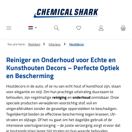
Ga naar de hoofdinhoud
Je hebt 0 items op je verlanglij
You are here:
Reinigen
Interieur
Houtdecor
Reiniger en Onderhoud voor Echte en
Kunsthouten Decors – Perfecte Optiek
en Bescherming
Houtdecors in de auto, of ze nu van echt hout of kunsthout zijn, staan
voor elegantie en stijl. Om hun prachtige uitstraling duurzaam te
behouden, zijn regelmatige
reiniging
en
onderhoud
onmisbaar. Onze
speciale producten verwijderen voorzichtig stof, vuil en
vingerafdrukken zonder de gevoelige oppervlakken te beschadigen.
Tegelijkertijd bieden ze effectieve bescherming tegen krassen, UV-
stralen en slijtage. Of het nu gaat om het dagelijks gebruik of de
intensieve voertuigverzorging – de juiste verzorging zorgt ervoor dat
je houtapplicaties lange tijd stralen en hun waarde behouden.