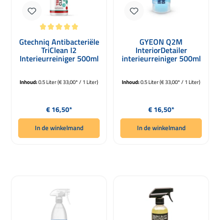
Gemiddelde waardering van 5 van 5 sterren
Gtechniq Antibacteriële
GYEON Q2M
TriClean I2
InteriorDetailer
Interieurreiniger 500ml
interieurreiniger 500ml
Inhoud:
0.5 Liter
(€ 33,00* / 1 Liter)
Inhoud:
0.5 Liter
(€ 33,00* / 1 Liter)
Normale prijs:
Normale prijs:
€ 16,50*
€ 16,50*
In de winkelmand
In de winkelmand