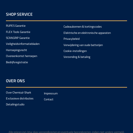
SHOP SERVICE
RUPES Garantie
Cadeaubonnen & kortingscodes
FLEX Tools Garantie
Elektrische en elektronische apparaten
SCANGRIP Garantie
Privacybeleid
Veiligheidsinformatiebladen
Verwijdering van oude batterijen
Herroepingsrecht
Cookie-instellingen
Overeenkomst herroepen
Verzending & betaling
Bedrijfsregistratie
OVER ONS
Over Chemical-Shark
Impressum
Exclusieve distributies
Contact
Detailingstudio
Alle prijzen incl. btw plus
verzendkosten
en eventuele bezorgkosten, indien niet anders vermeld.