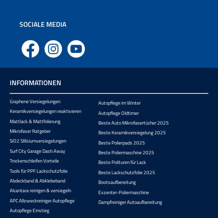
SOCIALE MEDIA
Facebook
Instagram
YouTube
INFORMATIONEN
Graphene Versiegelungen
Autopflege im Winter
Keramikversiegelungen reaktivieren
Autopflege Oldtimer
Mattlack & Mattfolierung
Beste Auto Mikrofasertücher 2025
Mikrofaser Ratgeber
Beste Keramikversiegelung 2025
SiO2 Sliliciumversiegelungen
Beste Polierpads 2025
Surf City Garage Dash Away
Beste Poliermaschine 2025
Trockenschleifen Vorteile
Beste Polituren für Lack
Tools für PPF Lackschutzfolie
Beste Lackschutzfolie 2025
Abdeckband & Abklebeband
Bootsaufbereitung
Alcantara reinigen & versiegeln
Exzenter-Poliermaschine
APC Allzweckreiniger Autopflege
Dampfreiniger Autoaufbereitung
Autopflege Einstieg