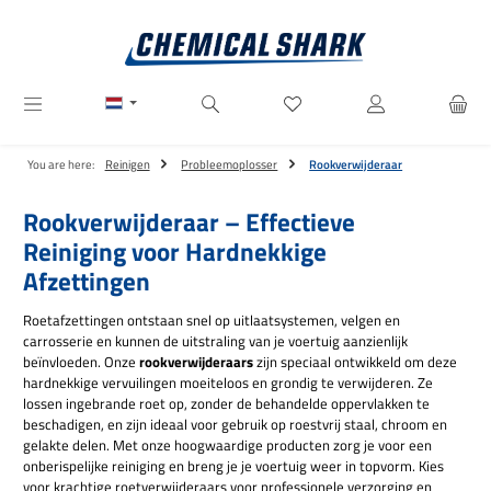
Ga naar de hoofdinhoud
Je hebt 0 items op je verlanglij
You are here:
Reinigen
Probleemoplosser
Rookverwijderaar
Rookverwijderaar – Effectieve
Reiniging voor Hardnekkige
Afzettingen
Roetafzettingen ontstaan snel op uitlaatsystemen, velgen en
carrosserie en kunnen de uitstraling van je voertuig aanzienlijk
beïnvloeden. Onze
rookverwijderaars
zijn speciaal ontwikkeld om deze
hardnekkige vervuilingen moeiteloos en grondig te verwijderen. Ze
lossen ingebrande roet op, zonder de behandelde oppervlakken te
beschadigen, en zijn ideaal voor gebruik op roestvrij staal, chroom en
gelakte delen. Met onze hoogwaardige producten zorg je voor een
onberispelijke reiniging en breng je je voertuig weer in topvorm. Kies
voor krachtige roetverwijderaars voor professionele verzorging en