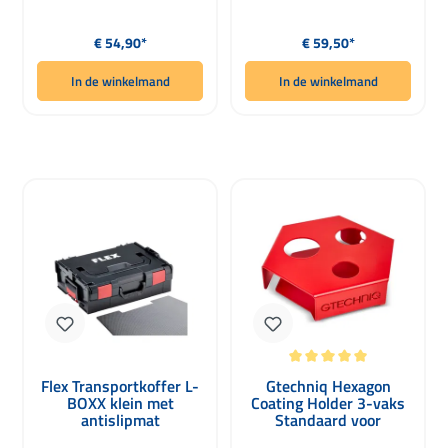
Normale prijs:
Normale prijs:
€ 54,90*
€ 59,50*
In de winkelmand
In de winkelmand
Gemiddelde waardering van 5 van 5 
Flex Transportkoffer L-
Gtechniq Hexagon
BOXX klein met
Coating Holder 3-vaks
antislipmat
Standaard voor
Keramische Coatings