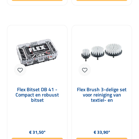
Flex Bitset DB 41 -
Flex Brush 3-delige set
Compact en robuust
voor reiniging van
bitset
textiel- en
kunststofoppervlakken
Ø 50, 75, 100 mm
Normale prijs:
Normale prijs:
€ 31,50*
€ 33,90*