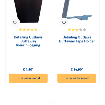
Gemiddelde waardering van 5 van 5 sterren
Gemiddelde waardering van 3 van 5 
Detailing Outlaws
Detailing Outlaws
Buffaway
Buffaway Tape Holder
Kleurinvoeging
Persoonlijke
Kleurenkaart zwart
Normale prijs:
Normale prijs:
€ 4,90*
€ 14,90*
In de winkelmand
In de winkelmand