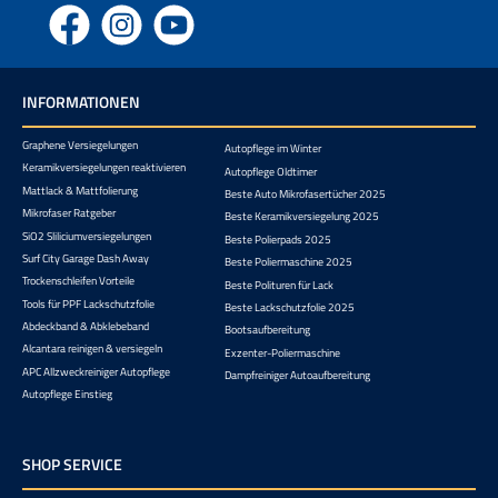
Facebook
Instagram
YouTube
INFORMATIONEN
Graphene Versiegelungen
Autopflege im Winter
Keramikversiegelungen reaktivieren
Autopflege Oldtimer
Mattlack & Mattfolierung
Beste Auto Mikrofasertücher 2025
Mikrofaser Ratgeber
Beste Keramikversiegelung 2025
SiO2 Sliliciumversiegelungen
Beste Polierpads 2025
Surf City Garage Dash Away
Beste Poliermaschine 2025
Trockenschleifen Vorteile
Beste Polituren für Lack
Tools für PPF Lackschutzfolie
Beste Lackschutzfolie 2025
Abdeckband & Abklebeband
Bootsaufbereitung
Alcantara reinigen & versiegeln
Exzenter-Poliermaschine
APC Allzweckreiniger Autopflege
Dampfreiniger Autoaufbereitung
Autopflege Einstieg
SHOP SERVICE