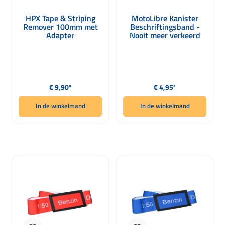
HPX Tape & Striping
MotoLibre Kanister
Remover 100mm met
Beschriftingsband -
Adapter
Nooit meer verkeerd
tanken! Oranje
Normale prijs:
Normale prijs:
€ 9,90*
€ 4,95*
In de winkelmand
In de winkelmand