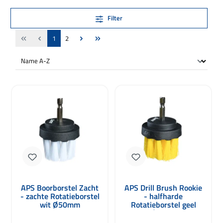
Filter
Pagina
Pagina
1
2
APS Boorborstel Zacht
APS Drill Brush Rookie
- zachte Rotatieborstel
- halfharde
wit Ø50mm
Rotatieborstel geel
Ø50mm