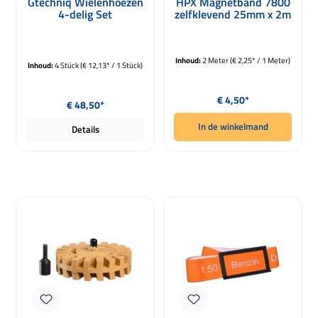
Gtechniq Wielenhoezen
HPX Magnetband 7800
4-delig Set
zelfklevend 25mm x 2m
Inhoud:
2 Meter
(€ 2,25* / 1 Meter)
Inhoud:
4 Stück
(€ 12,13* / 1 Stück)
Normale prijs:
Normale prijs:
€ 4,50*
€ 48,50*
In de winkelmand
Details