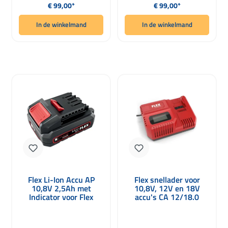
Normale prijs:
Normale prijs:
€ 99,00*
€ 99,00*
In de winkelmand
In de winkelmand
Flex Li-Ion Accu AP
Flex snellader voor
10,8V 2,5Ah met
10,8V, 12V en 18V
Indicator voor Flex
accu's CA 12/18.0
Systemen
230/CEE