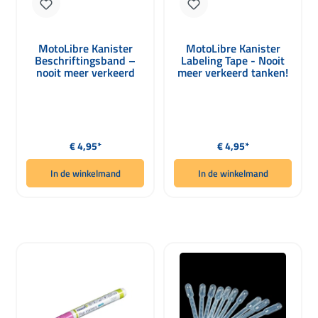
MotoLibre Kanister
MotoLibre Kanister
Beschriftingsband –
Labeling Tape - Nooit
nooit meer verkeerd
meer verkeerd tanken!
tanken! rood
blauw
Normale prijs:
Normale prijs:
€ 4,95*
€ 4,95*
In de winkelmand
In de winkelmand