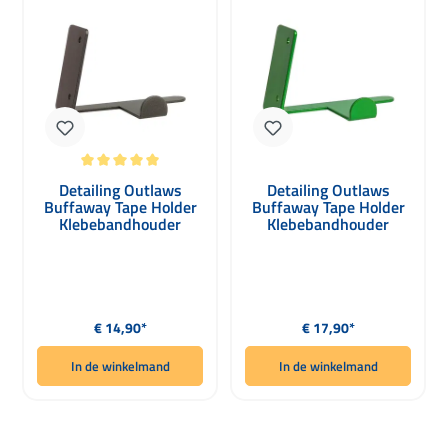
Gemiddelde waardering van 5 van 5 sterren
Detailing Outlaws
Detailing Outlaws
Buffaway Tape Holder
Buffaway Tape Holder
Klebebandhouder
Klebebandhouder
charcoal
special green
Normale prijs:
Normale prijs:
€ 14,90*
€ 17,90*
In de winkelmand
In de winkelmand