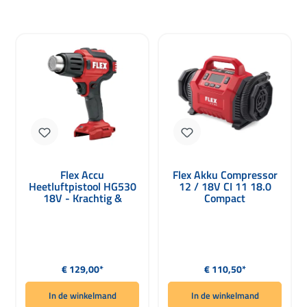
Flex Accu
Flex Akku Compressor
Heetluftpistool HG530
12 / 18V CI 11 18.0
18V - Krachtig &
Compact
Draagbaar
Luchtcompressor voor
Flex Accu’s
Normale prijs:
Normale prijs:
€ 129,00*
€ 110,50*
In de winkelmand
In de winkelmand