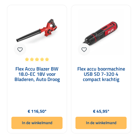
Gemiddelde waardering van 5 van 5 sterren
Flex Accu Blazer BW
Flex accu boormachine
18.0-EC 18V voor
USB SD 7-320 4
Bladeren, Auto Droog
compact krachtig
en Huis - Zonder Accu
precies
Normale prijs:
Normale prijs:
€ 116,50*
€ 45,95*
In de winkelmand
In de winkelmand