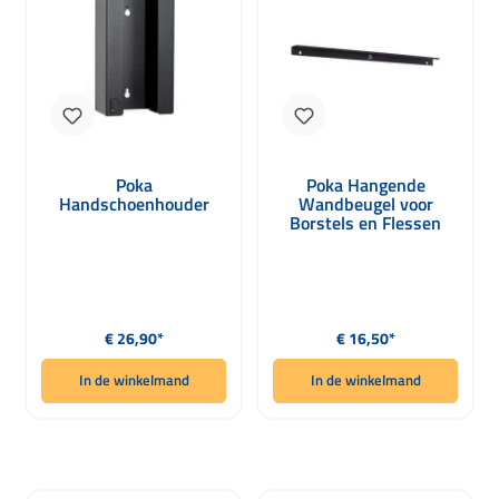
Poka
Poka Hangende
Handschoenhouder
Wandbeugel voor
Borstels en Flessen
80cm
Normale prijs:
Normale prijs:
€ 26,90*
€ 16,50*
In de winkelmand
In de winkelmand