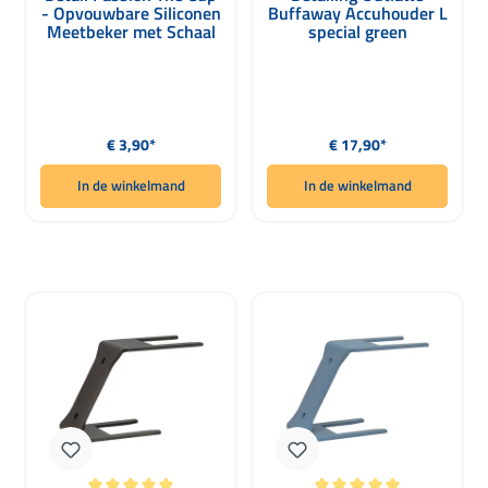
- Opvouwbare Siliconen
Buffaway Accuhouder L
Meetbeker met Schaal
special green
100ml
Normale prijs:
Normale prijs:
€ 3,90*
€ 17,90*
In de winkelmand
In de winkelmand