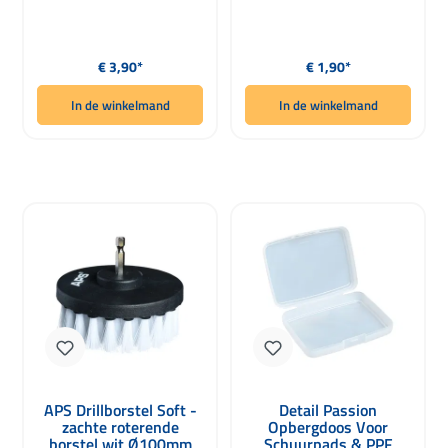
Normale prijs:
Normale prijs:
€ 3,90*
€ 1,90*
In de winkelmand
In de winkelmand
APS Drillborstel Soft -
Detail Passion
zachte roterende
Opbergdoos Voor
borstel wit Ø100mm
Schuurpads & PPF