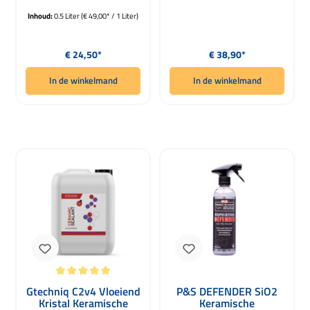
500ml
Inhoud:
0.5 Liter
(€ 49,00* / 1 Liter)
Normale prijs:
Normale prijs:
€ 24,50*
€ 38,90*
In de winkelmand
In de winkelmand
Gemiddelde waardering van 5 van 5 sterren
Gtechniq C2v4 Vloeiend
P&S DEFENDER SiO2
Kristal Keramische
Keramische