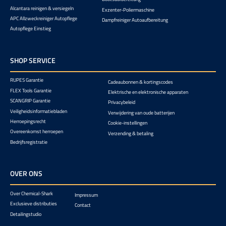
Alcantara reinigen & versiegeln
Exzenter-Poliermaschine
APC Allzweckreiniger Autopflege
Dampfreiniger Autoaufbereitung
Autopflege Einstieg
SHOP SERVICE
RUPES Garantie
Cadeaubonnen & kortingscodes
FLEX Tools Garantie
Elektrische en elektronische apparaten
SCANGRIP Garantie
Privacybeleid
Veiligheidsinformatiebladen
Verwijdering van oude batterijen
Herroepingsrecht
Cookie-instellingen
Overeenkomst herroepen
Verzending & betaling
Bedrijfsregistratie
OVER ONS
Over Chemical-Shark
Impressum
Exclusieve distributies
Contact
Detailingstudio