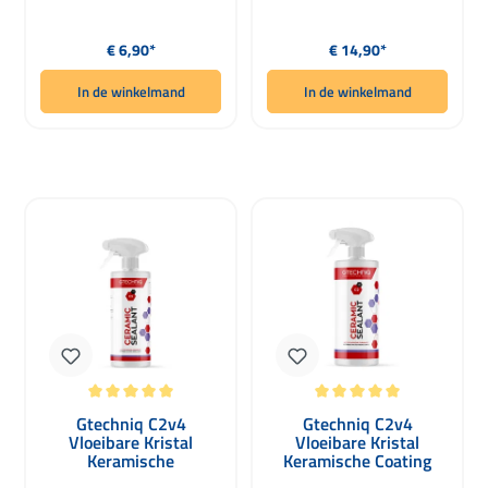
Normale prijs:
Normale prijs:
€ 6,90*
€ 14,90*
In de winkelmand
In de winkelmand
Gemiddelde waardering van 5 van 5 sterren
Gemiddelde waardering van 5 van 5 
Gtechniq C2v4
Gtechniq C2v4
Vloeibare Kristal
Vloeibare Kristal
Keramische
Keramische Coating
Beschermingsspray
Spray 1000ml