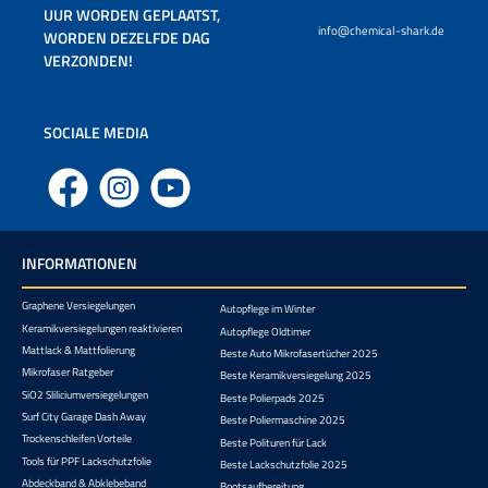
UUR WORDEN GEPLAATST,
info@chemical-shark.de
WORDEN DEZELFDE DAG
VERZONDEN!
SOCIALE MEDIA
Facebook
Instagram
YouTube
INFORMATIONEN
Graphene Versiegelungen
Autopflege im Winter
Keramikversiegelungen reaktivieren
Autopflege Oldtimer
Mattlack & Mattfolierung
Beste Auto Mikrofasertücher 2025
Mikrofaser Ratgeber
Beste Keramikversiegelung 2025
SiO2 Sliliciumversiegelungen
Beste Polierpads 2025
Surf City Garage Dash Away
Beste Poliermaschine 2025
Trockenschleifen Vorteile
Beste Polituren für Lack
Tools für PPF Lackschutzfolie
Beste Lackschutzfolie 2025
Abdeckband & Abklebeband
Bootsaufbereitung