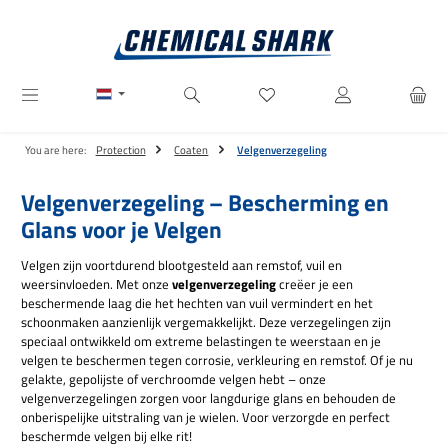
Ga naar de hoofdinhoud
Je hebt 0 items op je verlanglij
You are here:
Protection
Coaten
Velgenverzegeling
Velgenverzegeling – Bescherming en
Glans voor je Velgen
Velgen zijn voortdurend blootgesteld aan remstof, vuil en
weersinvloeden. Met onze
velgenverzegeling
creëer je een
beschermende laag die het hechten van vuil vermindert en het
schoonmaken aanzienlijk vergemakkelijkt. Deze verzegelingen zijn
speciaal ontwikkeld om extreme belastingen te weerstaan en je
velgen te beschermen tegen corrosie, verkleuring en remstof. Of je nu
gelakte, gepolijste of verchroomde velgen hebt – onze
velgenverzegelingen zorgen voor langdurige glans en behouden de
onberispelijke uitstraling van je wielen. Voor verzorgde en perfect
beschermde velgen bij elke rit!