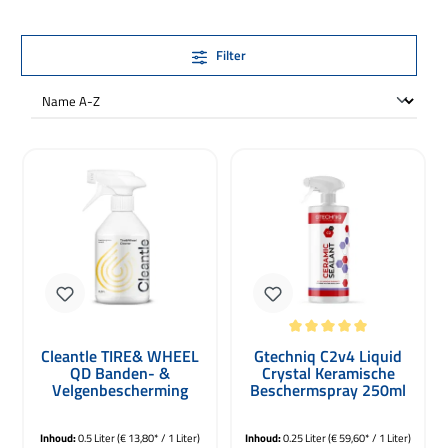
Filter
Gemiddelde waardering van 5 van 5 
Cleantle TIRE& WHEEL
Gtechniq C2v4 Liquid
QD Banden- &
Crystal Keramische
Velgenbescherming
Beschermspray 250ml
500ml
Inhoud:
0.5 Liter
(€ 13,80* / 1 Liter)
Inhoud:
0.25 Liter
(€ 59,60* / 1 Liter)