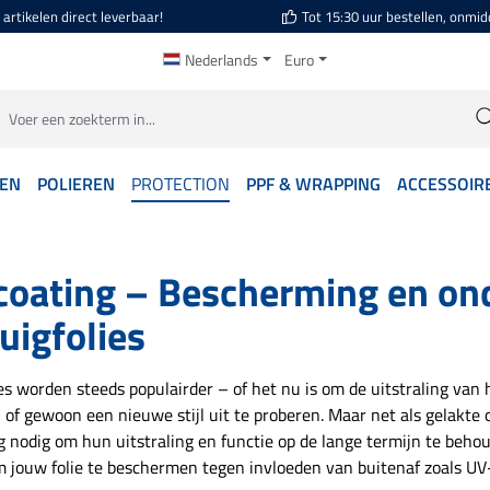
artikelen direct leverbaar!
Tot 15:30 uur bestellen, onmid
Nederlands
Euro
GEN
POLIEREN
PROTECTION
PPF & WRAPPING
ACCESSOIR
ecoating – Bescherming en on
uigfolies
es worden steeds populairder – of het nu is om de uitstraling van h
of gewoon een nieuwe stijl uit te proberen. Maar net als gelakte
 nodig om hun uitstraling en functie op de lange termijn te beho
m jouw folie te beschermen tegen invloeden van buitenaf zoals U