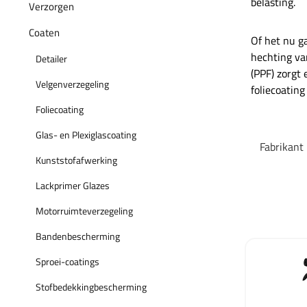
belasting.
Verzorgen
Coaten
Of het nu g
hechting van
Detailer
(PPF) zorgt
Velgenverzegeling
foliecoatin
Foliecoating
Glas- en Plexiglascoating
Fabrikant
Kunststofafwerking
Lackprimer Glazes
Motorruimteverzegeling
Bandenbescherming
Sproei-coatings
Stofbedekkingbescherming