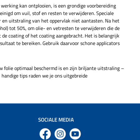
tverzegeling De AUTO
werking kan ontplooien, is een grondige voorbereiding
RAPH SAPPHIRE
einigd om vuil, stof en resten te verwijderen. Speciale
verzegeling overtuigt
r en uitstraling van het oppervlak niet aantasten. Na het
oor professionele
iteit, gebruiksgemak
hol) tot 50%, om olie- en vetresten te verwijderen die de
 uitzonderlijk briljant
de coating of het coating aangebracht. Het is belangrijk
ultaat. Of het nu om
ultaat te bereiken. Gebruik daarvoor schone applicators
rticulier gebruik of
erciële omgevingen
 – dit product biedt
betrouwbare
scherming, diepe glans
 folie optimaal beschermd is en zijn briljante uitstraling –
 een glad, verzorgd
n handige tips raden we je ons uitgebreide
ppervlak. Een echt
tepunt voor iedereen
e op hoogwaardige
amische verzegeling
vertrouwt.
SOCIALE MEDIA
Facebook
Instagram
YouTube