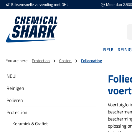
Bliksemsnelle verzending met DHL
Meer dan 2.500 
naar de hoofdinhoud
Ga naar de zoekopdracht
Ga naar de hoofdnavigatie
NEU!
REINI
You are here:
Protection
Coaten
Foliecoating
Foli
NEU!
voert
Reinigen
Polieren
Voertuigfoli
beschermen 
Protection
bescherming
Keramiek & Grafiet
oplossing o