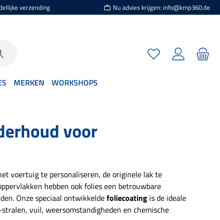
dellijke verzending
Nu advies krijgen: info@kmp360.de
Je hebt 0 items op je
ES
MERKEN
WORKSHOPS
derhoud voor
et voertuig te personaliseren, de originele lak te
 oppervlakken hebben ook folies een betrouwbare
uden. Onze speciaal ontwikkelde
foliecoating
is de ideale
V-stralen, vuil, weersomstandigheden en chemische