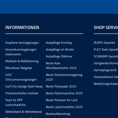
INFORMATIONEN
SHOP SERVI
Graphene Versiegelungen
Autopflege Einstieg
RUPES Garantie
Keramikversiegelungen
Autopflege im Winter
FLEX Tools Garant
reaktivieren
Autopflege Oldtimer
SCANGRIP Garant
Mattlack & Mattfolierung
Beste Auto
Veiligheidsinform
Mikrofaser Ratgeber
Mikrofasertücher 2025
Herroepingsrecht
SiO2
Beste Keramikversiegelung
Overeenkomst he
Sliliciumversiegelungen
2025
Bedrijfsregistratie
Surf City Garage Dash Away
Beste Polierpads 2025
Trockenschleifen Vorteile
Beste Poliermaschine 2025
Tools für PPF
Beste Polituren für Lack
Lackschutzfolie
Beste Lackschutzfolie 2025
Abdeckband & Abklebeband
Bootsaufbereitung