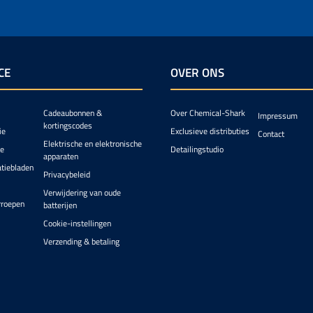
CE
OVER ONS
Cadeaubonnen &
Over Chemical-Shark
Impressum
kortingscodes
ie
Exclusieve distributies
Contact
Elektrische en elektronische
ie
Detailingstudio
apparaten
atiebladen
Privacybeleid
Verwijdering van oude
rroepen
batterijen
Cookie-instellingen
Verzending & betaling