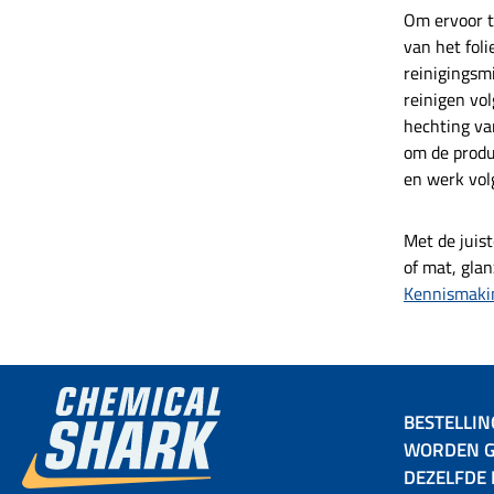
aanzienli
een econ
Om ervoor t
Streng
verpak
labo
van het foli
sprühvers
aanget
reinigingsmi
GRAP
compati
Sprühversi
reinigen vo
soorten 
door 
satijn v
hechting va
kwalite
werkt ook
om de produ
handeling
nieuwste 
briljant r
en werk volg
en vo
gaat om 
hydro
profession
product l
Met de juist
lakbescher
of mat, glan
en een 
Kennismakin
opperv
aanrader 
waard
hoogwaar
ve
BESTELLIN
WORDEN G
DEZELFDE