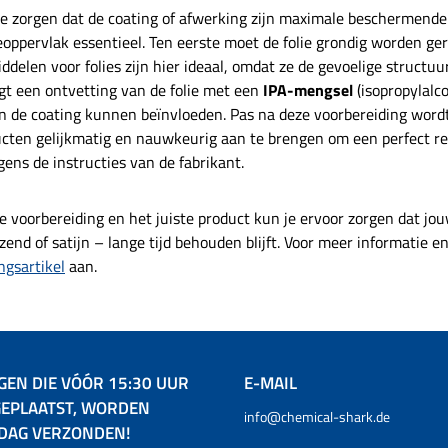
jk vereenvoudigd.
Het reinigen wordt
omische 5-liter
economische 5-liter
spui
e zorgen dat de coating of afwerking zijn maximale beschermende 
e praktijk- en
aanzienlijk vereenvoudigd.
king. Perfecte
verpakking. Perfecte
G
tests hebben
Strenge praktijk- en
eoppervlak essentieel. Ten eerste moet de folie grondig worden ger
iegeling De AUTO
spuitbescherming De AUTO
spuit
oond dat HALO
labotests hebben
ddelen voor folies zijn hier ideaal, omdat ze de gevoelige structuu
H SAPPHIRE
GRAPH SAPPHIRE
d
bel is met alle
aangetoond dat HALO
egeling overtuigt
spuitbescherming overtuigt
kwal
lgt een ontvetting van de folie met een
IPA-mengsel
(isopropylalco
glanzend, mat en
compatibel is met alle
professionele
door professionele
en een
inyl en PPF. Het
soorten glanzend, mat en
n de coating kunnen beïnvloeden. Pas na deze voorbereiding wordt 
it, eenvoudige
kwaliteit, eenvoudige
res
 effectief op de
satijn vinyl en PPF. Het
cten gelijkmatig en nauwkeurig aan te brengen om een perfect res
 en een bijzonder
handling en een
pa
zelfherstellende
werkt ook aantoonbaar op
esultaat. Of het nu
uitzonderlijk briljant
comm
ens de instructies van de fabrikant.
orbehandelde
de nieuwste
privégebruik of
resultaat. Of het nu gaat
gaat
phobe folies.
zelfherstellende en
eel gebruik – dit
om particulier gebruik of in
voorbehandelde hydrofobe
evert betrouwbare
een commerciële omgeving
lakbe
e voorbereiding en het juiste product kun je ervoor zorgen dat jouw
folies.
ming, diepe glans
– dit product levert
en
zend of satijn – lange tijd behouden blijft. Voor meer informatie e
glad, verzorgd
betrouwbare
o
gsartikel
aan.
lak. Een echte
lakbescherming, diepe glans
hoog
voor iedereen die
en een glad, verzorgd
di
e hecht aan
oppervlak. Een echte
ker
dig keramische
aanrader voor iedereen die
rzegeling.
op zoek is naar
hoogwaardige keramische
verzegeling.
GEN DIE VÓÓR 15:30 UUR
E-MAIL
EPLAATST, WORDEN
info@chemical-shark.de
 DAG VERZONDEN!