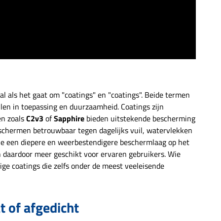
 zichtbare diepteglans
et indrukwekkend
releffect. Ideaal voor
housiastelingen en
ssionals – economisch
rachtig SAPPHIRE is
et alleen een echte
nst voor particuliere
bruikers, maar ook
der aantrekkelijk voor
al als het gaat om "coatings" en "coatings". Beide termen
professionele
erzorgers, detailing-
len in toepassing en duurzaamheid. Coatings zijn
io's en folietape. Het
en zoals
C2v3
of
Sapphire
bieden uitstekende bescherming
roduct kan tot een
beschermen betrouwbaar tegen dagelijks vuil, watervlekken
verhouding van 1:4
 gedestilleerd water
ie een diepere en weerbestendigere beschermlaag op het
den verdund en kan
n daardoor meer geschikt voor ervaren gebruikers. Wie
el worden gebruikt als
ge coatings die zelfs onder de meest veeleisende
drogehulp, snelle
zorging of als pure
itverzegeling. Voor
erciële toepassingen
et ook beschikbaar in
t of afgedicht
economische 5-liter
rpakking. Perfecte