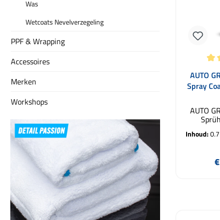
Was
Wetcoats Nevelverzegeling
PPF & Wrapping
Accessoires
Gemiddelde
AUTO G
Merken
Spray Co
Sprühver
Workshops
AUTO G
Sprüh
Keramisc
Inhoud:
0.7
AUTO G
Sprühver
onb
N
€
lakbe
krachtige
ontwikke
In de
die wa
prestatie
een per
Dankzij 