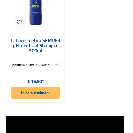
Labocosmetica SEMPER
pH-neutraal Shampoo
500ml
Inhoud:
0.5 Liter
(€ 33,00* / 1 Liter)
Normale prijs:
€ 16,50*
In de winkelmand