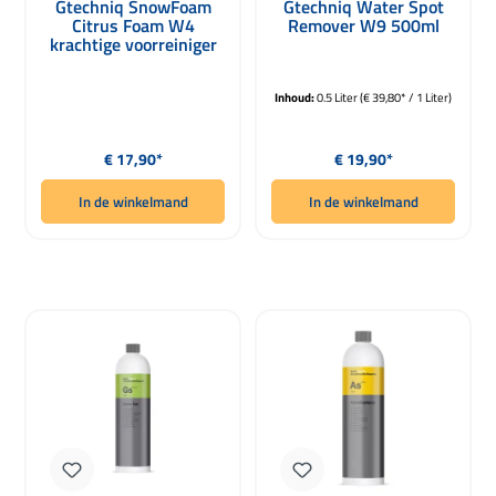
Gtechniq SnowFoam
Gtechniq Water Spot
Citrus Foam W4
Remover W9 500ml
krachtige voorreiniger
1000ml
Inhoud:
0.5 Liter
(€ 39,80* / 1 Liter)
Normale prijs:
Normale prijs:
€ 17,90*
€ 19,90*
In de winkelmand
In de winkelmand