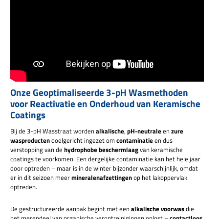
Onze Geoptimaliseerde 3-pH Wasmethoden
voor Reactivatie en Onderhoud van Keramische
Coatings
Bij de 3-pH Wasstraat worden
alkalische
,
pH-neutrale
en
zure
wasproducten
doelgericht ingezet om
contaminatie
en dus
verstopping van de
hydrophobe beschermlaag
van keramische
coatings te voorkomen. Een dergelijke contaminatie kan het hele jaar
door optreden – maar is in de winter bijzonder waarschijnlijk, omdat
er in dit seizoen meer
mineralenafzettingen
op het lakoppervlak
optreden.
De gestructureerde aanpak begint met een
alkalische voorwas
die
het merendeel van organische verontreinigingen oplost –
contactloos