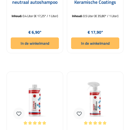
neutraal autoshampoo
Keramische Coatings
schuim Blue 400ml
500ml
Inhoud:
0.4 Liter
(€ 17,25* / 1 Liter)
Inhoud:
0.5 Liter
(€ 35,80* / 1 Liter)
Normale prijs:
Normale prijs:
€ 6,90*
€ 17,90*
In de winkelmand
In de winkelmand
Gemiddelde waardering van 5 van 5 sterren
Gemiddelde waardering van 5 van 5 