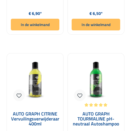
Normale prijs:
Normale prijs:
€ 6,90*
€ 6,50*
In de winkelmand
In de winkelmand
Gemiddelde waardering van 5 van 5 
AUTO GRAPH CITRINE
AUTO GRAPH
Vervuilingsverwijderaar
TOURMALINE pH-
400ml
neutraal Autoshampoo
Foam Light Green