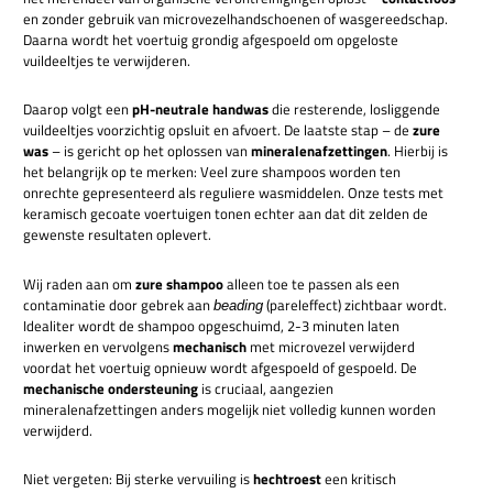
en zonder gebruik van microvezelhandschoenen of wasgereedschap.
Daarna wordt het voertuig grondig afgespoeld om opgeloste
vuildeeltjes te verwijderen.
Daarop volgt een
pH-neutrale handwas
die resterende, losliggende
vuildeeltjes voorzichtig opsluit en afvoert. De laatste stap – de
zure
was
– is gericht op het oplossen van
mineralenafzettingen
. Hierbij is
het belangrijk op te merken: Veel zure shampoos worden ten
onrechte gepresenteerd als reguliere wasmiddelen. Onze tests met
keramisch gecoate voertuigen tonen echter aan dat dit zelden de
gewenste resultaten oplevert.
Wij raden aan om
zure shampoo
alleen toe te passen als een
contaminatie door gebrek aan
(pareleffect) zichtbaar wordt.
beading
Idealiter wordt de shampoo opgeschuimd, 2-3 minuten laten
inwerken en vervolgens
mechanisch
met microvezel verwijderd
voordat het voertuig opnieuw wordt afgespoeld of gespoeld. De
mechanische ondersteuning
is cruciaal, aangezien
mineralenafzettingen anders mogelijk niet volledig kunnen worden
verwijderd.
Niet vergeten: Bij sterke vervuiling is
hechtroest
een kritisch