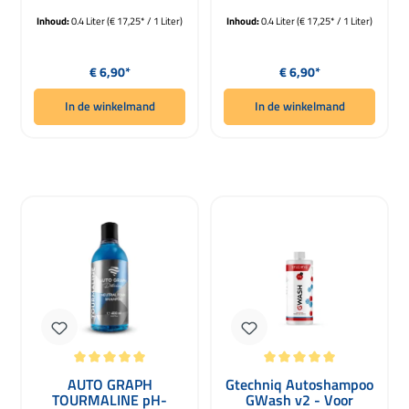
400ml
Inhoud:
0.4 Liter
(€ 17,25* / 1 Liter)
Inhoud:
0.4 Liter
(€ 17,25* / 1 Liter)
Normale prijs:
Normale prijs:
€ 6,90*
€ 6,90*
In de winkelmand
In de winkelmand
Gemiddelde waardering van 5 van 5 sterren
Gemiddelde waardering van 5 van 5 
AUTO GRAPH
Gtechniq Autoshampoo
TOURMALINE pH-
GWash v2 - Voor