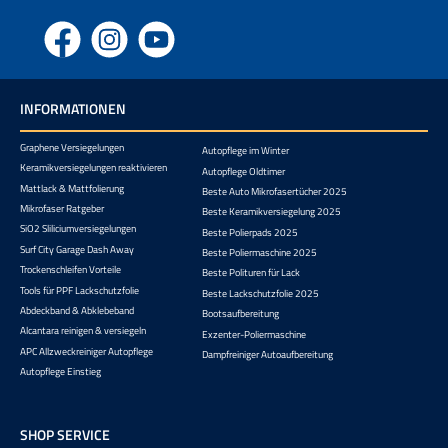
Facebook
Instagram
YouTube
INFORMATIONEN
Graphene Versiegelungen
Autopflege im Winter
Keramikversiegelungen reaktivieren
Autopflege Oldtimer
Mattlack & Mattfolierung
Beste Auto Mikrofasertücher 2025
Mikrofaser Ratgeber
Beste Keramikversiegelung 2025
SiO2 Sliliciumversiegelungen
Beste Polierpads 2025
Surf City Garage Dash Away
Beste Poliermaschine 2025
Trockenschleifen Vorteile
Beste Polituren für Lack
Tools für PPF Lackschutzfolie
Beste Lackschutzfolie 2025
Abdeckband & Abklebeband
Bootsaufbereitung
Alcantara reinigen & versiegeln
Exzenter-Poliermaschine
APC Allzweckreiniger Autopflege
Dampfreiniger Autoaufbereitung
Autopflege Einstieg
SHOP SERVICE