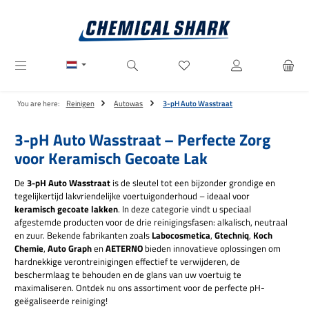
Ga naar de hoofdinhoud
Je hebt 0 items op je verlanglij
You are here:
Reinigen
Autowas
3-pH Auto Wasstraat
3-pH Auto Wasstraat – Perfecte Zorg
voor Keramisch Gecoate Lak
De
3-pH Auto Wasstraat
is de sleutel tot een bijzonder grondige en
tegelijkertijd lakvriendelijke voertuigonderhoud – ideaal voor
keramisch gecoate lakken
. In deze categorie vindt u speciaal
afgestemde producten voor de drie reinigingsfasen: alkalisch, neutraal
en zuur. Bekende fabrikanten zoals
Labocosmetica
,
Gtechniq
,
Koch
Chemie
,
Auto Graph
en
AETERNO
bieden innovatieve oplossingen om
hardnekkige verontreinigingen effectief te verwijderen, de
beschermlaag te behouden en de glans van uw voertuig te
maximaliseren. Ontdek nu ons assortiment voor de perfecte pH-
geëgaliseerde reiniging!