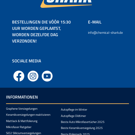
BESTELLINGEN DIE VÓÓR 15:30
E-MAIL
UUR WORDEN GEPLAATST,
info@chemical-shark.de
WORDEN DEZELFDE DAG
VERZONDEN!
SOCIALE MEDIA
Facebook
Instagram
YouTube
INFORMATIONEN
Graphene Versiegelungen
Autopflege im Winter
Keramikversiegelungen reaktivieren
Autopflege Oldtimer
Mattlack & Mattfolierung
Beste Auto Mikrofasertücher 2025
Mikrofaser Ratgeber
Beste Keramikversiegelung 2025
SiO2 Sliliciumversiegelungen
Beste Polierpads 2025