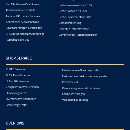
Surf City Garage Dash Away
Beste Poliermaschine 2025
Trockenschleifen Vorteile
Beste Polituren für Lack
Tools für PPF Lackschutzfolie
Beste Lackschutzfolie 2025
Abdeckband & Abklebeband
Bootsaufbereitung
Alcantara reinigen & versiegeln
Exzenter-Poliermaschine
APC Allzweckreiniger Autopflege
Dampfreiniger Autoaufbereitung
Autopflege Einstieg
SHOP SERVICE
RUPES Garantie
Cadeaubonnen & kortingscodes
FLEX Tools Garantie
Elektrische en elektronische apparaten
SCANGRIP Garantie
Privacybeleid
Veiligheidsinformatiebladen
Verwijdering van oude batterijen
Herroepingsrecht
Cookie-instellingen
Overeenkomst herroepen
Verzending & betaling
Bedrijfsregistratie
OVER ONS