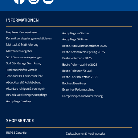
Facebook
Instagram
YouTube
INFORMATIONEN
Graphene Versiegelungen
Autopflege im Winter
Keramikversiegelungen reaktivieren
Autopflege Oldtimer
Mattlack & Mattfolierung
Beste Auto Mikrofasertücher 2025
Mikrofaser Ratgeber
Beste Keramikversiegelung 2025
SiO2 Sliliciumversiegelungen
Beste Polierpads 2025
Surf City Garage Dash Away
Beste Poliermaschine 2025
Trockenschleifen Vorteile
Beste Polituren für Lack
Tools für PPF Lackschutzfolie
Beste Lackschutzfolie 2025
Abdeckband & Abklebeband
Bootsaufbereitung
Alcantara reinigen & versiegeln
Exzenter-Poliermaschine
APC Allzweckreiniger Autopflege
Dampfreiniger Autoaufbereitung
Autopflege Einstieg
SHOP SERVICE
RUPES Garantie
Cadeaubonnen & kortingscodes