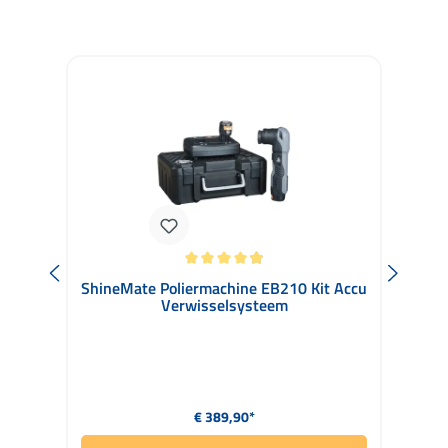
Productgalerij overslaan
Gemiddelde waardering van 4.91 van 5 sterren
Gem
ShineMate Poliermachine EB210 Kit Accu
Verwisselsysteem
Normale prijs:
€ 389,90*