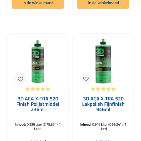
In de winkelmand
In de winkelmand
Gemiddelde waardering van 5 van 5 sterren
Gemiddelde waardering van 5 van 5 
3D ACA X-TRA 520
3D ACA X-TRA 520
Finish Polijstmiddel
Lakpolish Fijnfinish
236ml
946ml
Inhoud:
0.236 Liter
(€ 75,85* / 1
Inhoud:
0.946 Liter
(€ 69,24* / 1
Liter)
Liter)
Normale prijs:
Normale prijs: