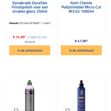
Dynabrade DynaTwo
Koch Chemie
Finishpolish voor een
Polijstmiddel Micro Cut
strakke glans 250ml
M3.02 1000ml
Inhoud:
0.25 Liter
(€ 59,60* / 1 Liter)
Verkoopprijs:
€ 14,90*
Normale prijs:
€ 18,95*
(21.37%
Normale prijs:
€ 47,90*
bespaard)
In de winkelmand
In de winkelmand