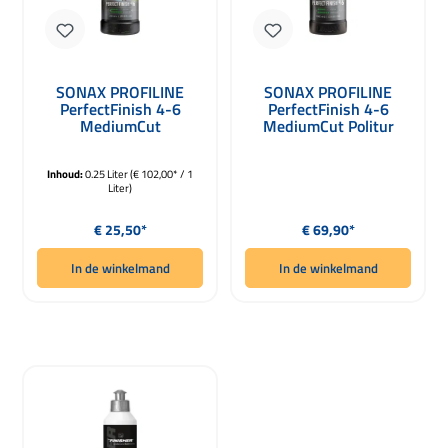
SONAX PROFILINE
SONAX PROFILINE
PerfectFinish 4-6
PerfectFinish 4-6
MediumCut
MediumCut Politur
Polijstmiddel 250ml
1000ml
Inhoud:
0.25 Liter
(€ 102,00* / 1
Liter)
Normale prijs:
Normale prijs:
€ 25,50*
€ 69,90*
In de winkelmand
In de winkelmand