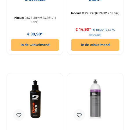
Polijstmiddel 473ml
Inhoud:
0.25 Liter
(€ 59,60* / 1 Liter)
Inhoud:
0.473 Liter
(€ 84,36* / 1
Liter)
Verkoopprijs:
€ 14,90*
Normale prijs:
€ 18,95*
(21.37%
Normale prijs:
€ 39,90*
bespaard)
In de winkelmand
In de winkelmand