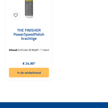
THE FINISHER
PowerSpeedPolish
krachtige
polijstermiddel met
diepglans 250ml
Inhoud:
0.25 Liter
(€ 99,60* / 1 Liter)
Normale prijs:
€ 24,90*
In de winkelmand