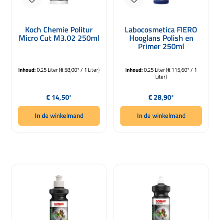
Koch Chemie Politur
Labocosmetica FIERO
Micro Cut M3.02 250ml
Hooglans Polish en
Primer 250ml
Inhoud:
0.25 Liter
(€ 58,00* / 1 Liter)
Inhoud:
0.25 Liter
(€ 115,60* / 1
Liter)
Normale prijs:
Normale prijs:
€ 14,50*
€ 28,90*
In de winkelmand
In de winkelmand