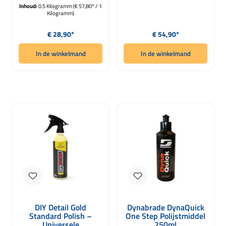
Inhoud:
0.5 Kilogramm
(€ 57,80* / 1
Kilogramm)
Normale prijs:
Normale prijs:
€ 28,90*
€ 54,90*
In de winkelmand
In de winkelmand
DIY Detail Gold
Dynabrade DynaQuick
Standard Polish –
One Step Polijstmiddel
Universele
250ml