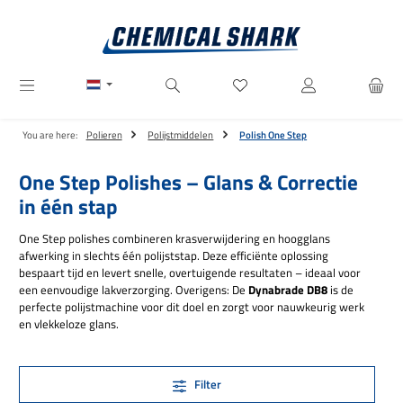
Ga naar de hoofdinhoud
Je hebt 0 items op je verlanglij
You are here:
Polieren
Polijstmiddelen
Polish One Step
One Step Polishes – Glans & Correctie
in één stap
One Step polishes combineren krasverwijdering en hoogglans
afwerking in slechts één polijststap. Deze efficiënte oplossing
bespaart tijd en levert snelle, overtuigende resultaten – ideaal voor
een eenvoudige lakverzorging. Overigens: De
Dynabrade DB8
is de
perfecte polijstmachine voor dit doel en zorgt voor nauwkeurig werk
en vlekkeloze glans.
Filter