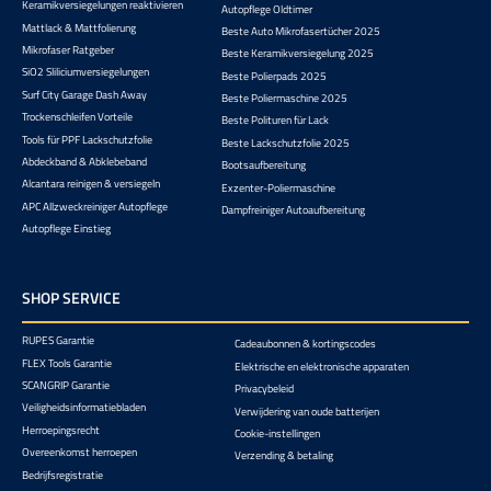
Keramikversiegelungen reaktivieren
Autopflege Oldtimer
Mattlack & Mattfolierung
Beste Auto Mikrofasertücher 2025
Mikrofaser Ratgeber
Beste Keramikversiegelung 2025
SiO2 Sliliciumversiegelungen
Beste Polierpads 2025
Surf City Garage Dash Away
Beste Poliermaschine 2025
Trockenschleifen Vorteile
Beste Polituren für Lack
Tools für PPF Lackschutzfolie
Beste Lackschutzfolie 2025
Abdeckband & Abklebeband
Bootsaufbereitung
Alcantara reinigen & versiegeln
Exzenter-Poliermaschine
APC Allzweckreiniger Autopflege
Dampfreiniger Autoaufbereitung
Autopflege Einstieg
SHOP SERVICE
RUPES Garantie
Cadeaubonnen & kortingscodes
FLEX Tools Garantie
Elektrische en elektronische apparaten
SCANGRIP Garantie
Privacybeleid
Veiligheidsinformatiebladen
Verwijdering van oude batterijen
Herroepingsrecht
Cookie-instellingen
Overeenkomst herroepen
Verzending & betaling
Bedrijfsregistratie