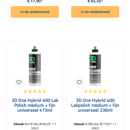
€ 17,90*
€ 65,50*
In de winkelmand
In de winkelmand
Gemiddelde waardering van 5 van 5 sterren
Gemiddelde waardering van 5 van 5 
3D One Hybrid 400 Lak
3D One Hybrid 400
Polish medium + fijn
Lakpolish medium + fijn
universeel 473ml
universeel 236ml
Inhoud:
0.473 Liter
(€ 60,25* / 1
Inhoud:
0.236 Liter
(€ 71,61* / 1
Liter)
Liter)