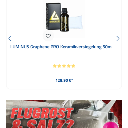
Gtechniq HALOv2 Keramikversiegelung Folierungen
PPF Wrappings 30ml
Durchschnittliche Bewertung von 4.89 von 5 Sternen
Regulärer Preis:
69,90 €*