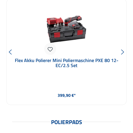
Dynabrade DB8E Poliermaschine Zwangsexzenter
Detail Passion Kit mit Zubehör
Durchschnittliche Bewertung von 4.79 von 5 Sternen
Regulärer Preis:
479,00 €*
POLIERPADS
Produktgalerie überspringen