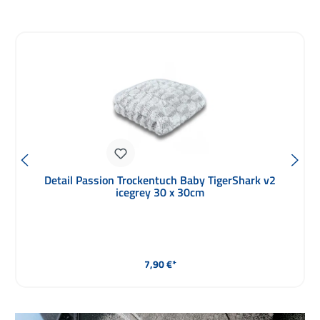
Produktgalerie überspringen
Detail Passion Creamy Wash Waschpad
Handgelenkschlaufe neon green
Regulärer Preis:
11,90 €*