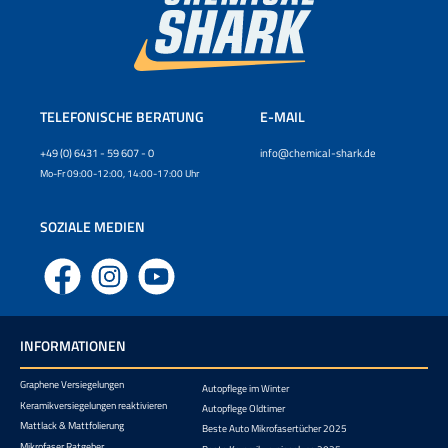
TELEFONISCHE BERATUNG
E-MAIL
+49 (0) 6431 - 59 607 - 0
info@chemical-shark.de
Mo-Fr 09:00-12:00, 14:00-17:00 Uhr
SOZIALE MEDIEN
Facebook
Instagram
YouTube
INFORMATIONEN
Graphene Versiegelungen
Autopflege im Winter
Keramikversiegelungen reaktivieren
Autopflege Oldtimer
Mattlack & Mattfolierung
Beste Auto Mikrofasertücher 2025
Mikrofaser Ratgeber