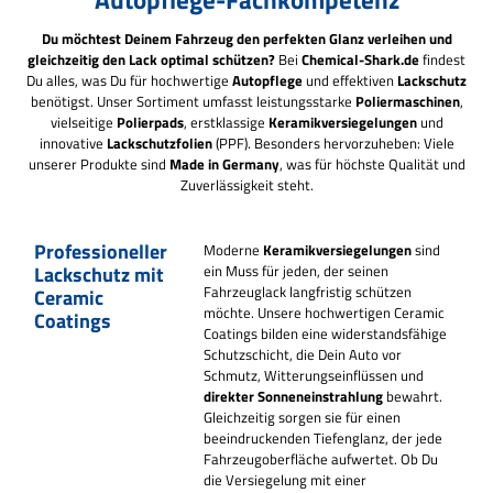
Du möchtest Deinem Fahrzeug den perfekten Glanz verleihen und
gleichzeitig den Lack optimal schützen?
Bei
Chemical-Shark.de
findest
Du alles, was Du für hochwertige
Autopflege
und effektiven
Lackschutz
benötigst. Unser Sortiment umfasst leistungsstarke
Poliermaschinen
,
vielseitige
Polierpads
, erstklassige
Keramikversiegelungen
und
innovative
Lackschutzfolien
(PPF). Besonders hervorzuheben: Viele
unserer Produkte sind
Made in Germany
, was für höchste Qualität und
Zuverlässigkeit steht.
Professioneller
Moderne
Keramikversiegelungen
sind
Lackschutz mit
ein Muss für jeden, der seinen
Fahrzeuglack langfristig schützen
Ceramic
möchte. Unsere hochwertigen Ceramic
Coatings
Coatings bilden eine widerstandsfähige
Schutzschicht, die Dein Auto vor
Schmutz, Witterungseinflüssen und
direkter Sonneneinstrahlung
bewahrt.
Gleichzeitig sorgen sie für einen
beeindruckenden Tiefenglanz, der jede
Fahrzeugoberfläche aufwertet. O
b Du
die Versiegelung mit einer