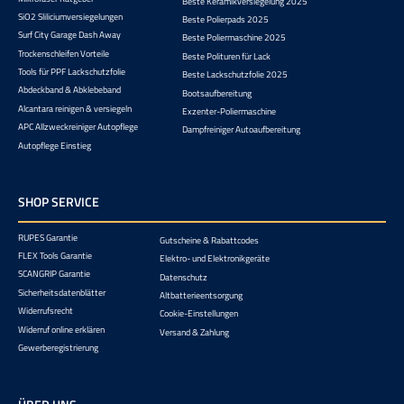
Beste Keramikversiegelung 2025
SiO2 Sliliciumversiegelungen
Beste Polierpads 2025
Surf City Garage Dash Away
Beste Poliermaschine 2025
Trockenschleifen Vorteile
Beste Polituren für Lack
Tools für PPF Lackschutzfolie
Beste Lackschutzfolie 2025
Abdeckband & Abklebeband
Bootsaufbereitung
Alcantara reinigen & versiegeln
Exzenter-Poliermaschine
APC Allzweckreiniger Autopflege
Dampfreiniger Autoaufbereitung
Autopflege Einstieg
SHOP SERVICE
RUPES Garantie
Gutscheine & Rabattcodes
FLEX Tools Garantie
Elektro- und Elektronikgeräte
SCANGRIP Garantie
Datenschutz
Sicherheitsdatenblätter
Altbatterieentsorgung
Widerrufsrecht
Cookie-Einstellungen
Widerruf online erklären
Versand & Zahlung
Gewerberegistrierung