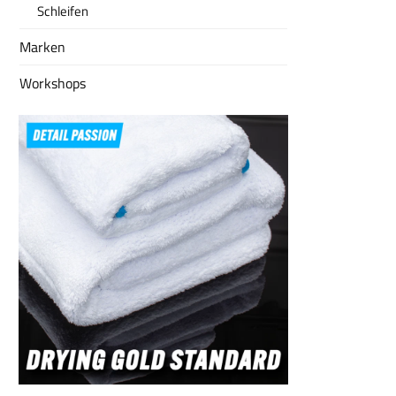
denkba
Schleifen
Wichtiger 
wenn de
Marken
sicher is
Kanister
Befüllung
Workshops
kippen
stehe