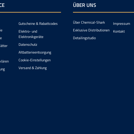
CE
ÜBER UNS
Über Chemical-Shark
Gutscheine & Rabattcodes
Impressum
ie
Exklusive Distributionen
Elektro- und
Kontakt
Elektronikgeräte
ie
Detailingstudio
Datenschutz
ätter
Altbatterieentsorgung
Cookie-Einstellungen
klären
Versand & Zahlung
ung