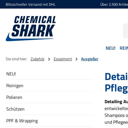
Blitzschneller Versand mit DHL
Über 2.500 Artikel
 Hauptinhalt springen
Zur Suche springen
Zur Hauptnavigation springen
NEU!
REI
Sie sind hier:
Zubehör
Equipment
Ausgießer
Detai
NEU!
Pfle
Reinigen
Polieren
Detailing A
entwickelte
Schützen
Shampoos od
PPF & Wrapping
und Pflegee