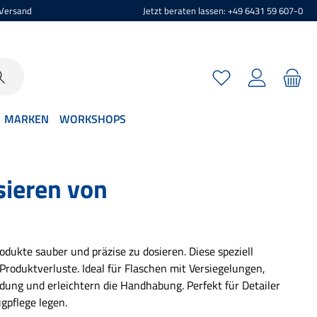
 Versand
Jetzt beraten lassen: +49 6431 59 607-0
Du hast 0 Produkte 
MARKEN
WORKSHOPS
sieren von
dukte sauber und präzise zu dosieren. Diese speziell
roduktverluste. Ideal für Flaschen mit Versiegelungen,
dung und erleichtern die Handhabung. Perfekt für Detailer
gpflege legen.