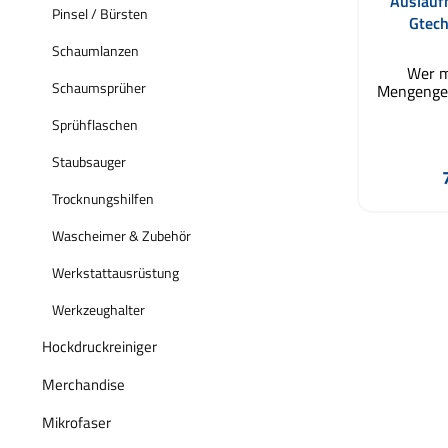
Auslauf
Pinsel / Bürsten
Gtech
Schaumlanzen
Wer m
Schaumsprüher
Mengengeb
von 5 Li
Sprühflaschen
kennt d
lässt s
Staubsauger
Verschütt
in eine D
einen
Trocknungshilfen
umfüllen
Passion A
Wascheimer & Zubehör
für Groß
Kanistern
Werkstattausrüstung
anderen H
portioni
Werkzeughalter
dass ein
geht. Auslaufhahn für
Hockdruckreiniger
DIN50 Öf
Mont
Merchandise
Versch
genaue D
Mikrofaser
Kompat