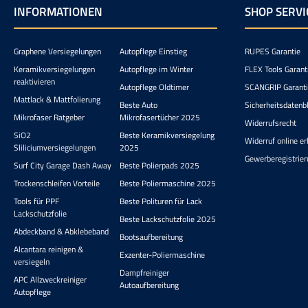
INFORMATIONEN
SHOP SERVI
Graphene Versiegelungen
Autopflege Einstieg
RUPES Garantie
Keramikversiegelungen
Autopflege im Winter
FLEX Tools Garant
reaktivieren
Autopflege Oldtimer
SCANGRIP Garant
Mattlack & Mattfolierung
Beste Auto
Sicherheitsdatenbl
Mikrofaser Ratgeber
Mikrofasertücher 2025
Widerrufsrecht
SiO2
Beste Keramikversiegelung
Widerruf online er
Sliliciumversiegelungen
2025
Gewerberegistrier
Surf City Garage Dash Away
Beste Polierpads 2025
Trockenschleifen Vorteile
Beste Poliermaschine 2025
Tools für PPF
Beste Polituren für Lack
Lackschutzfolie
Beste Lackschutzfolie 2025
Abdeckband & Abklebeband
Bootsaufbereitung
Alcantara reinigen &
Exzenter-Poliermaschine
versiegeln
Dampfreiniger
APC Allzweckreiniger
Autoaufbereitung
Autopflege