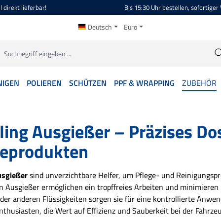
 direkt lieferbar!
Bis 15:30 Uhr bestellen, sofortiger
Deutsch
Euro
NIGEN
POLIEREN
SCHÜTZEN
PPF & WRAPPING
ZUBEHÖR
ling Ausgießer – Präzises Do
geprodukten
usgießer
sind unverzichtbare Helfer, um Pflege- und Reinigungspro
n Ausgießer ermöglichen ein tropffreies Arbeiten und minimieren P
er anderen Flüssigkeiten sorgen sie für eine kontrollierte Anwen
nthusiasten, die Wert auf Effizienz und Sauberkeit bei der Fahrzeu