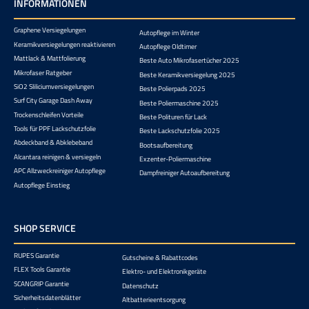
INFORMATIONEN
Graphene Versiegelungen
Autopflege im Winter
Keramikversiegelungen reaktivieren
Autopflege Oldtimer
Mattlack & Mattfolierung
Beste Auto Mikrofasertücher 2025
Mikrofaser Ratgeber
Beste Keramikversiegelung 2025
SiO2 Sliliciumversiegelungen
Beste Polierpads 2025
Surf City Garage Dash Away
Beste Poliermaschine 2025
Trockenschleifen Vorteile
Beste Polituren für Lack
Tools für PPF Lackschutzfolie
Beste Lackschutzfolie 2025
Abdeckband & Abklebeband
Bootsaufbereitung
Alcantara reinigen & versiegeln
Exzenter-Poliermaschine
APC Allzweckreiniger Autopflege
Dampfreiniger Autoaufbereitung
Autopflege Einstieg
SHOP SERVICE
RUPES Garantie
Gutscheine & Rabattcodes
FLEX Tools Garantie
Elektro- und Elektronikgeräte
SCANGRIP Garantie
Datenschutz
Sicherheitsdatenblätter
Altbatterieentsorgung