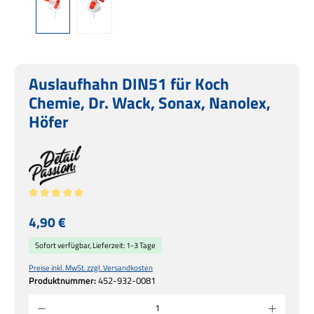
Auslaufhahn DIN51 für Koch
Chemie, Dr. Wack, Sonax, Nanolex,
Höfer
Durchschnittliche Bewertung von 5 von 5 Sternen
Regulärer Preis:
4,90 €
Sofort verfügbar, Lieferzeit: 1-3 Tage
Preise inkl. MwSt. zzgl. Versandkosten
Produktnummer:
452-932-0081
Produkt Anzahl: Gib den gewünschten Wert ein oder benutze die Schaltflächen um die 