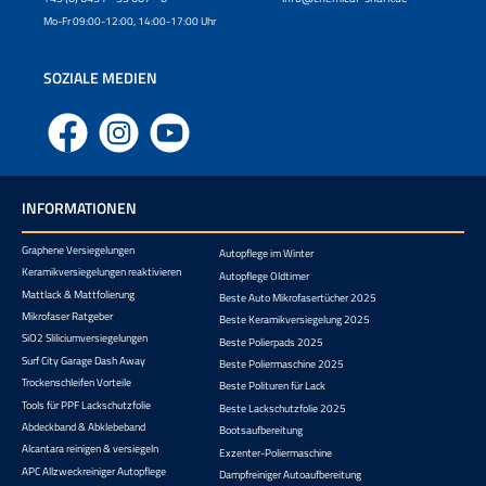
Mo-Fr 09:00-12:00, 14:00-17:00 Uhr
SOZIALE MEDIEN
Facebook
Instagram
YouTube
INFORMATIONEN
Graphene Versiegelungen
Autopflege im Winter
Keramikversiegelungen reaktivieren
Autopflege Oldtimer
Mattlack & Mattfolierung
Beste Auto Mikrofasertücher 2025
Mikrofaser Ratgeber
Beste Keramikversiegelung 2025
SiO2 Sliliciumversiegelungen
Beste Polierpads 2025
Surf City Garage Dash Away
Beste Poliermaschine 2025
Trockenschleifen Vorteile
Beste Polituren für Lack
Tools für PPF Lackschutzfolie
Beste Lackschutzfolie 2025
Abdeckband & Abklebeband
Bootsaufbereitung
Alcantara reinigen & versiegeln
Exzenter-Poliermaschine
APC Allzweckreiniger Autopflege
Dampfreiniger Autoaufbereitung