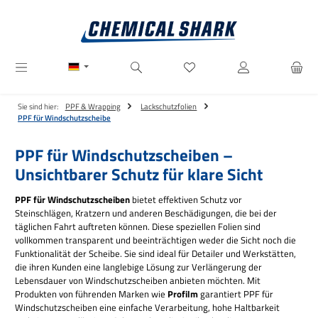
Zum Hauptinhalt springen
Du hast 0 Produkte auf dem M
Sie sind hier:
PPF & Wrapping
Lackschutzfolien
PPF für Windschutzscheibe
PPF für Windschutzscheiben –
Unsichtbarer Schutz für klare Sicht
PPF für Windschutzscheiben
bietet effektiven Schutz vor
Steinschlägen, Kratzern und anderen Beschädigungen, die bei der
täglichen Fahrt auftreten können. Diese speziellen Folien sind
vollkommen transparent und beeinträchtigen weder die Sicht noch die
Funktionalität der Scheibe. Sie sind ideal für Detailer und Werkstätten,
die ihren Kunden eine langlebige Lösung zur Verlängerung der
Lebensdauer von Windschutzscheiben anbieten möchten. Mit
Produkten von führenden Marken wie
Profilm
garantiert PPF für
Windschutzscheiben eine einfache Verarbeitung, hohe Haltbarkeit