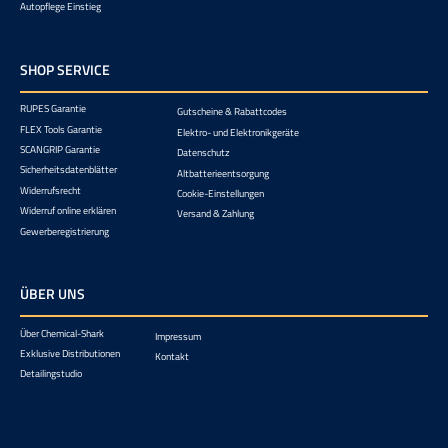
Autopflege Einstieg
SHOP SERVICE
RUPES Garantie
Gutscheine & Rabattcodes
FLEX Tools Garantie
Elektro- und Elektronikgeräte
SCANGRIP Garantie
Datenschutz
Sicherheitsdatenblätter
Altbatterieentsorgung
Widerrufsrecht
Cookie-Einstellungen
Widerruf online erklären
Versand & Zahlung
Gewerberegistrierung
ÜBER UNS
Über Chemical-Shark
Impressum
Exklusive Distributionen
Kontakt
Detailingstudio