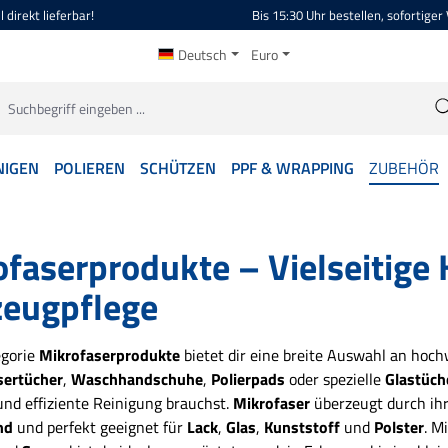
 direkt lieferbar!
Bis 15:30 Uhr bestellen, sofortiger
Deutsch
Euro
NIGEN
POLIEREN
SCHÜTZEN
PPF & WRAPPING
ZUBEHÖR
faserprodukte – Vielseitige H
zeugpflege
egorie
Mikrofaserprodukte
bietet dir eine breite Auswahl an hoch
sertücher
,
Waschhandschuhe
,
Polierpads
oder spezielle
Glastüch
nd effiziente Reinigung brauchst.
Mikrofaser
überzeugt durch ih
nd
und perfekt geeignet für
Lack
,
Glas
,
Kunststoff
und
Polster
. M