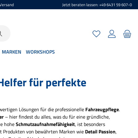
 Versand
Jetzt beraten lassen: +49 6431 59 607-0
Du hast 0 Produkte 
MARKEN
WORKSHOPS
elfer für perfekte
wertigen Lösungen für die professionelle
Fahrzeugpflege
.
er
– hier findest du alles, was du für eine gründliche,
re hohe
Schmutzaufnahmefähigkeit
, ist besonders
it Produkten von bewährten Marken wie
Detail Passion
,