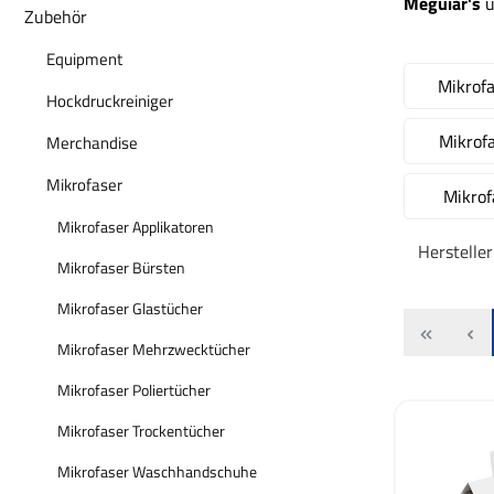
Meguiar's
u
Zubehör
Equipment
Mikrofa
Hockdruckreiniger
Mikrofa
Merchandise
Mikrofaser
Mikro
Mikrofaser Applikatoren
Herstelle
Mikrofaser Bürsten
Mikrofaser Glastücher
Mikrofaser Mehrzwecktücher
Mikrofaser Poliertücher
Mikrofaser Trockentücher
Mikrofaser Waschhandschuhe