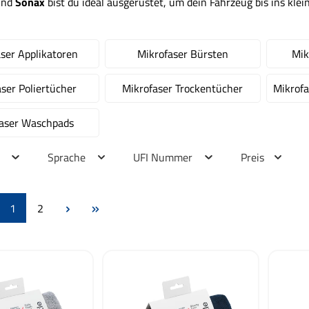
nd
Sonax
bist du ideal ausgerüstet, um dein Fahrzeug bis ins klei
ser Applikatoren
Mikrofaser Bürsten
Mik
ser Poliertücher
Mikrofaser Trockentücher
Mikrof
faser Waschpads
r
Sprache
UFI Nummer
Preis
Seite
Seite
1
2