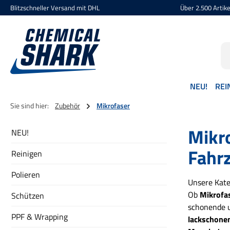
Blitzschneller Versand mit DHL
Über 2.500 Artikel
 Hauptinhalt springen
Zur Suche springen
Zur Hauptnavigation springen
NEU!
REI
Sie sind hier:
Zubehör
Mikrofaser
Mikro
NEU!
Fahr
Reinigen
Polieren
Unsere Kat
Ob
Mikrofa
Schützen
schonende u
PPF & Wrapping
lackschone