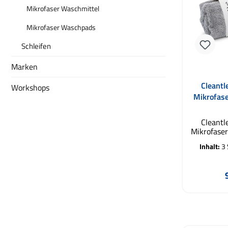
Mikrofaser Waschmittel
Mikrofaser Waschpads
Schleifen
Marken
Cleantl
Workshops
Mikrofas
Cleantl
Mikrofase
Günstig
Inhalt:
3
vielseiti
Cleantl
Mikrofas
3er
hochwerti
prei
In de
Mikrofase
tägliche F
ausgewoge