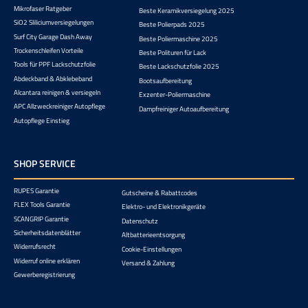
Mikrofaser Ratgeber
Beste Keramikversiegelung 2025
SiO2 Sliliciumversiegelungen
Beste Polierpads 2025
Surf City Garage Dash Away
Beste Poliermaschine 2025
Trockenschleifen Vorteile
Beste Polituren für Lack
Tools für PPF Lackschutzfolie
Beste Lackschutzfolie 2025
Abdeckband & Abklebeband
Bootsaufbereitung
Alcantara reinigen & versiegeln
Exzenter-Poliermaschine
APC Allzweckreiniger Autopflege
Dampfreiniger Autoaufbereitung
Autopflege Einstieg
SHOP SERVICE
RUPES Garantie
Gutscheine & Rabattcodes
FLEX Tools Garantie
Elektro- und Elektronikgeräte
SCANGRIP Garantie
Datenschutz
Sicherheitsdatenblätter
Altbatterieentsorgung
Widerrufsrecht
Cookie-Einstellungen
Widerruf online erklären
Versand & Zahlung
Gewerberegistrierung