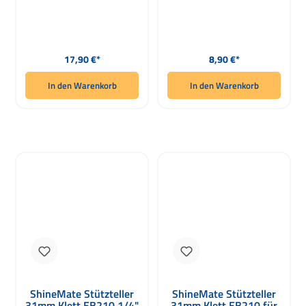
Regulärer Preis:
Regulärer Preis:
17,90 €*
8,90 €*
In den Warenkorb
In den Warenkorb
ShineMate Stützteller
ShineMate Stützteller
31mm Klett EB210 1/4"
31mm Klett EB210 für