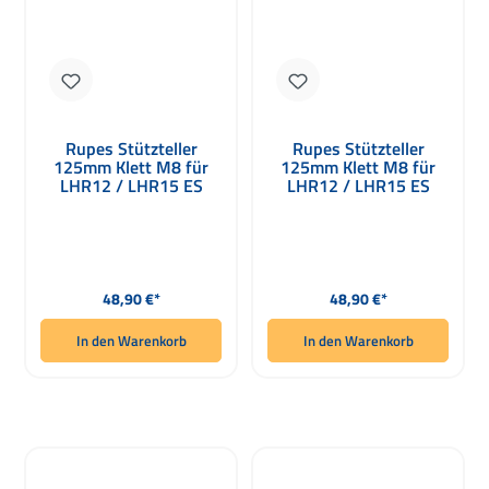
Rupes Stützteller
Rupes Stützteller
125mm Klett M8 für
125mm Klett M8 für
LHR12 / LHR15 ES
LHR12 / LHR15 ES
980.027N
980.050
Regulärer Preis:
Regulärer Preis:
48,90 €*
48,90 €*
In den Warenkorb
In den Warenkorb