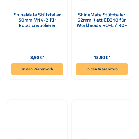
ShineMate Stützteller
ShineMate Stützteller
50mm M14-2 für
62mm Klett EB210 für
Rotationspolierer
Workheads RO-L / RO-
L2
Regulärer Preis:
Regulärer Preis:
8,90 €*
13,90 €*
In den Warenkorb
In den Warenkorb