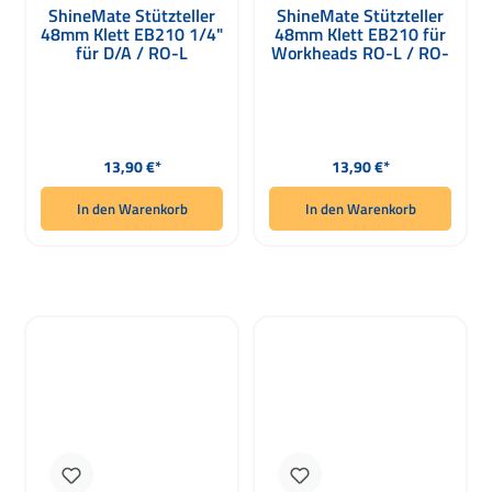
ShineMate Stützteller
ShineMate Stützteller
48mm Klett EB210 1/4"
48mm Klett EB210 für
für D/A / RO-L
Workheads RO-L / RO-
Workheads
L2
Regulärer Preis:
Regulärer Preis:
13,90 €*
13,90 €*
In den Warenkorb
In den Warenkorb