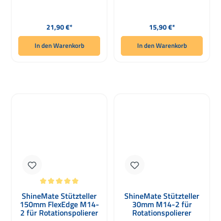
Regulärer Preis:
Regulärer Preis:
21,90 €*
15,90 €*
In den Warenkorb
In den Warenkorb
Durchschnittliche Bewertung von 5 von 5 Sternen
ShineMate Stützteller
ShineMate Stützteller
150mm FlexEdge M14-
30mm M14-2 für
2 für Rotationspolierer
Rotationspolierer