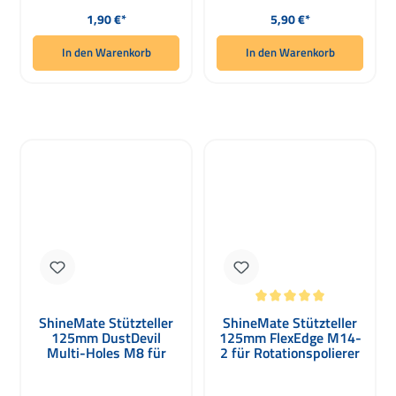
Regulärer Preis:
Regulärer Preis:
1,90 €*
5,90 €*
In den Warenkorb
In den Warenkorb
Durchschnittliche Bewertung von 5 
ShineMate Stützteller
ShineMate Stützteller
125mm DustDevil
125mm FlexEdge M14-
Multi-Holes M8 für
2 für Rotationspolierer
Exzenterpolierer