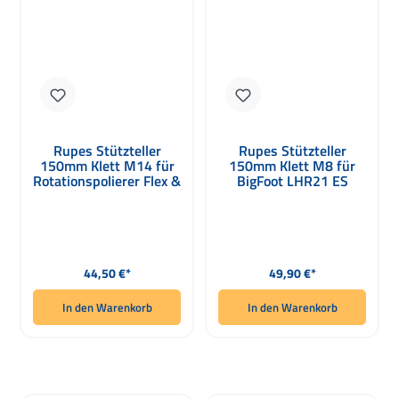
Rupes Stützteller
Rupes Stützteller
150mm Klett M14 für
150mm Klett M8 für
Rotationspolierer Flex &
BigFoot LHR21 ES
Rupes
Regulärer Preis:
Regulärer Preis:
44,50 €*
49,90 €*
In den Warenkorb
In den Warenkorb