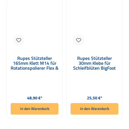
Rupes Stützteller
Rupes Stützteller
165mm Klett M14 für
30mm Klebe für
Rotationspolierer Flex &
Schleifblüten BigFoot
Rupes
iBrid nano
Regulärer Preis:
Regulärer Preis:
48,90 €*
25,50 €*
In den Warenkorb
In den Warenkorb