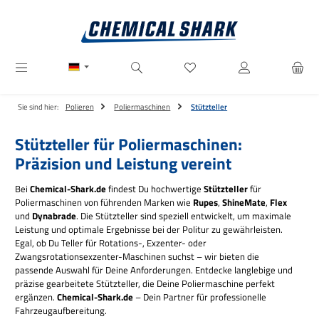
Zum Hauptinhalt springen
Du hast 0 Produkte auf dem M
Sie sind hier:
Polieren
Poliermaschinen
Stützteller
Stützteller für Poliermaschinen:
Präzision und Leistung vereint
Bei
Chemical-Shark.de
findest Du hochwertige
Stützteller
für
Poliermaschinen von führenden Marken wie
Rupes
,
ShineMate
,
Flex
und
Dynabrade
. Die Stützteller sind speziell entwickelt, um maximale
Leistung und optimale Ergebnisse bei der Politur zu gewährleisten.
Egal, ob Du Teller für Rotations-, Exzenter- oder
Zwangsrotationsexzenter-Maschinen suchst – wir bieten die
passende Auswahl für Deine Anforderungen. Entdecke langlebige und
präzise gearbeitete Stützteller, die Deine Poliermaschine perfekt
ergänzen.
Chemical-Shark.de
– Dein Partner für professionelle
Fahrzeugaufbereitung.