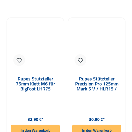
Rupes Stützteller
Rupes Stützteller
75mm Klett M6 für
Precision Pro 125mm
BigFoot LHR75
Mark 5 V / HLR15 /
HLR21
Regulärer Preis:
Regulärer Preis:
32,90 €*
30,90 €*
In den Warenkorb
In den Warenkorb