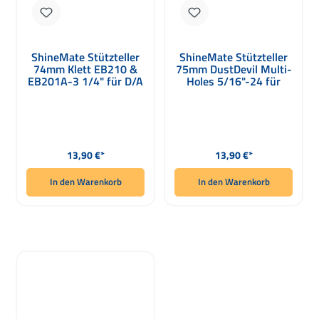
ShineMate Stützteller
ShineMate Stützteller
74mm Klett EB210 &
75mm DustDevil Multi-
EB201A-3 1/4" für D/A
Holes 5/16"-24 für
/ RO-L Workheads
Exzenterpolierer
Regulärer Preis:
Regulärer Preis:
13,90 €*
13,90 €*
In den Warenkorb
In den Warenkorb