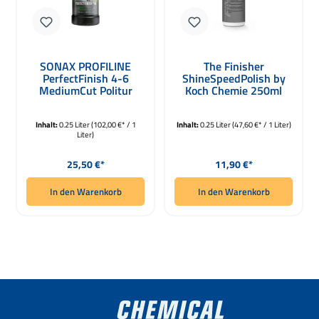
SONAX PROFILINE
The Finisher
PerfectFinish 4-6
ShineSpeedPolish by
MediumCut Politur
Koch Chemie 250ml
250ml
Inhalt:
0.25 Liter
(102,00 €* / 1
Inhalt:
0.25 Liter
(47,60 €* / 1 Liter)
Liter)
Regulärer Preis:
Regulärer Preis:
25,50 €*
11,90 €*
In den Warenkorb
In den Warenkorb