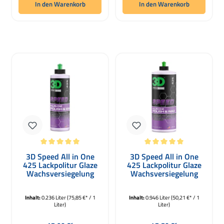
In den Warenkorb
In den Warenkorb
Durchschnittliche Bewertung von 5 von 5 Sternen
Durchschnittliche Bewertung von 5 
3D Speed All in One
3D Speed All in One
425 Lackpolitur Glaze
425 Lackpolitur Glaze
Wachsversiegelung
Wachsversiegelung
236ml
946ml
Inhalt:
0.236 Liter
(75,85 €* / 1
Inhalt:
0.946 Liter
(50,21 €* / 1
Liter)
Liter)
Regulärer Preis:
Regulärer Preis: