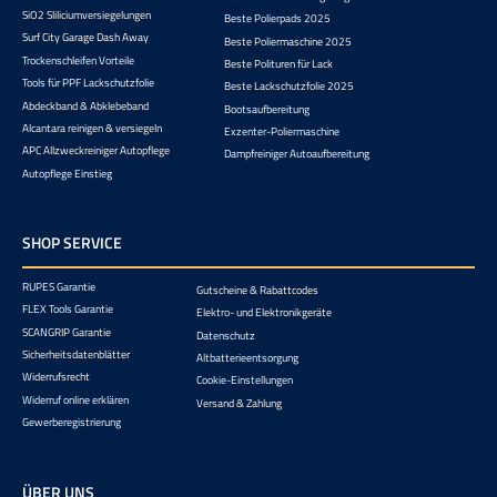
SiO2 Sliliciumversiegelungen
Beste Polierpads 2025
Surf City Garage Dash Away
Beste Poliermaschine 2025
Trockenschleifen Vorteile
Beste Polituren für Lack
Tools für PPF Lackschutzfolie
Beste Lackschutzfolie 2025
Abdeckband & Abklebeband
Bootsaufbereitung
Alcantara reinigen & versiegeln
Exzenter-Poliermaschine
APC Allzweckreiniger Autopflege
Dampfreiniger Autoaufbereitung
Autopflege Einstieg
SHOP SERVICE
RUPES Garantie
Gutscheine & Rabattcodes
FLEX Tools Garantie
Elektro- und Elektronikgeräte
SCANGRIP Garantie
Datenschutz
Sicherheitsdatenblätter
Altbatterieentsorgung
Widerrufsrecht
Cookie-Einstellungen
Widerruf online erklären
Versand & Zahlung
Gewerberegistrierung
ÜBER UNS