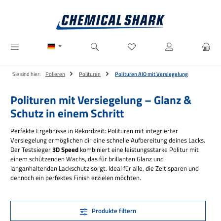
Zum Hauptinhalt springen
Du hast 0 Produkte auf dem M
Sie sind hier:
Polieren
Polituren
Polituren AIO mit Versiegelung
Polituren mit Versiegelung – Glanz &
Schutz in einem Schritt
Perfekte Ergebnisse in Rekordzeit: Polituren mit integrierter
Versiegelung ermöglichen dir eine schnelle Aufbereitung deines Lacks.
Der Testsieger
3D Speed
kombiniert eine leistungsstarke Politur mit
einem schützenden Wachs, das für brillanten Glanz und
langanhaltenden Lackschutz sorgt. Ideal für alle, die Zeit sparen und
dennoch ein perfektes Finish erzielen möchten.
Produkte filtern