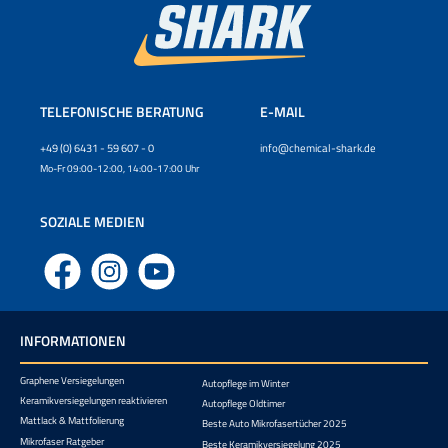
TELEFONISCHE BERATUNG
E-MAIL
+49 (0) 6431 - 59 607 - 0
info@chemical-shark.de
Mo-Fr 09:00-12:00, 14:00-17:00 Uhr
SOZIALE MEDIEN
Facebook
Instagram
YouTube
INFORMATIONEN
Graphene Versiegelungen
Autopflege im Winter
Keramikversiegelungen reaktivieren
Autopflege Oldtimer
Mattlack & Mattfolierung
Beste Auto Mikrofasertücher 2025
Mikrofaser Ratgeber
Beste Keramikversiegelung 2025