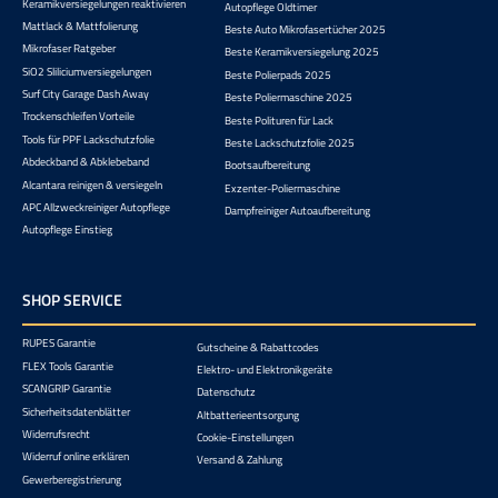
Keramikversiegelungen reaktivieren
Autopflege Oldtimer
Mattlack & Mattfolierung
Beste Auto Mikrofasertücher 2025
Mikrofaser Ratgeber
Beste Keramikversiegelung 2025
SiO2 Sliliciumversiegelungen
Beste Polierpads 2025
Surf City Garage Dash Away
Beste Poliermaschine 2025
Trockenschleifen Vorteile
Beste Polituren für Lack
Tools für PPF Lackschutzfolie
Beste Lackschutzfolie 2025
Abdeckband & Abklebeband
Bootsaufbereitung
Alcantara reinigen & versiegeln
Exzenter-Poliermaschine
APC Allzweckreiniger Autopflege
Dampfreiniger Autoaufbereitung
Autopflege Einstieg
SHOP SERVICE
RUPES Garantie
Gutscheine & Rabattcodes
FLEX Tools Garantie
Elektro- und Elektronikgeräte
SCANGRIP Garantie
Datenschutz
Sicherheitsdatenblätter
Altbatterieentsorgung
Widerrufsrecht
Cookie-Einstellungen
Widerruf online erklären
Versand & Zahlung
Gewerberegistrierung