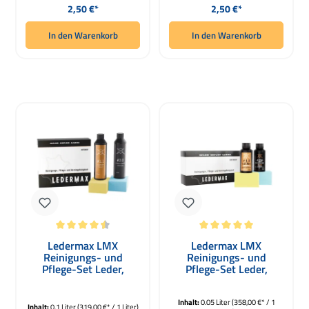
Regulärer Preis:
Regulärer Preis:
2,50 €*
2,50 €*
In den Warenkorb
In den Warenkorb
Durchschnittliche Bewertung von 4.5 von 5 Sternen
Durchschnittliche Bewertung von 5 
Ledermax LMX
Ledermax LMX
Reinigungs- und
Reinigungs- und
Pflege-Set Leder,
Pflege-Set Leder,
Kunstleder 100ml
Kunstleder 50ml
Inhalt:
0.05 Liter
(358,00 €* / 1
Inhalt:
0.1 Liter
(319,00 €* / 1 Liter)