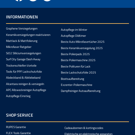
INFORMATIONEN
Graphene Versiegelungen
Autopflege im Winter
Keramikversiegelungen reaktivieren
Autopflege Oldtimer
Mattlack & Mattfolierung
Beste Auto Mikrofasertücher 2025
Mikrofaser Ratgeber
Beste Keramikversiegelung 2025
SiO2 Sliliciumversiegelungen
Beste Polierpads 2025
Surf City Garage Dash Away
Beste Poliermaschine 2025
Trockenschleifen Vorteile
Beste Polituren für Lack
Tools für PPF Lackschutzfolie
Beste Lackschutzfolie 2025
Abdeckband & Abklebeband
Bootsaufbereitung
Alcantara reinigen & versiegeln
Exzenter-Poliermaschine
APC Allzweckreiniger Autopflege
Dampfreiniger Autoaufbereitung
Autopflege Einstieg
SHOP SERVICE
RUPES Garantie
Cadeaubonnen & kortingscodes
FLEX Tools Garantie
Elektrische en elektronische apparaten