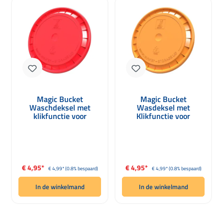
Magic Bucket
Magic Bucket
Waschdeksel met
Wasdeksel met
klikfunctie voor
Klikfunctie voor
gallonemmers rood
Gallonenvaten
Verkoopprijs:
Verkoopprijs:
€ 4,95*
€ 4,95*
Normale prijs:
Normale prijs:
€ 4,99*
(0.8% bespaard)
€ 4,99*
(0.8% bespaard)
In de winkelmand
In de winkelmand