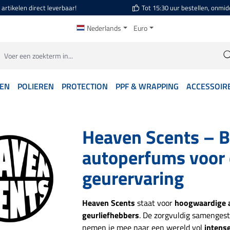
artikelen direct leverbaar!
Tot 15:30 uur bestellen, onmid
Nederlands
Euro
GEN
POLIEREN
PROTECTION
PPF & WRAPPING
ACCESSOIR
Heaven Scents – 
autoperfums voor
geurervaring
Heaven Scents
staat voor
hoogwaardige 
geurliefhebbers
. De zorgvuldig samenges
nemen je mee naar een wereld vol
intense