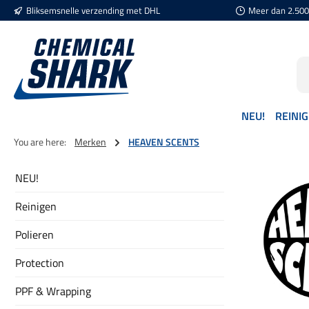
Bliksemsnelle verzending met DHL
Meer dan 2.500 
naar de hoofdinhoud
Ga naar de zoekopdracht
Ga naar de hoofdnavigatie
NEU!
REINI
You are here:
Merken
HEAVEN SCENTS
NEU!
Reinigen
Polieren
Protection
PPF & Wrapping