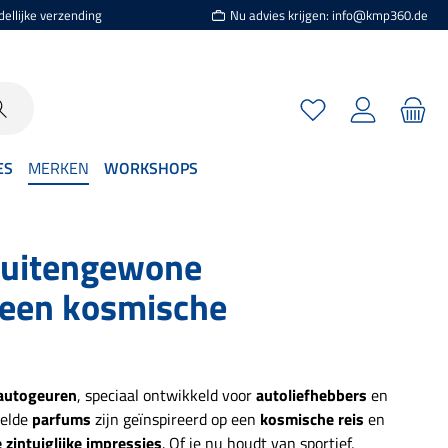
dellijke verzending
Nu advies krijgen: info@kmp360.de
Je hebt 0 items op je
ES
MERKEN
WORKSHOPS
Buitengewone
 een kosmische
autogeuren
, speciaal ontwikkeld voor
autoliefhebbers
en
telde
parfums
zijn geïnspireerd op een
kosmische reis
en
 zintuiglijke impressies
. Of je nu houdt van sportief,