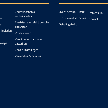
Cadeaubonnen &
Over Chemical-Shark
Impressum
kortingscodes
ie
Exclusieve distributies
Contact
Elektrische en elektronische
ie
Detailingstudio
apparaten
atiebladen
Privacybeleid
Verwijdering van oude
rroepen
batterijen
Cookie-instellingen
Verzending & betaling