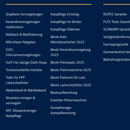
Graphene Versiegelungen
Autopflege Einstieg
RUPES Garantie
Keramikversiegelungen
Autopflege im Winter
FLEX Tools Garant
reaktivieren
Autopflege Oldtimer
SCANGRIP Garant
Mattlack & Mattfolierung
Beste Auto
Veiligheidsinform
Mikrofaser Ratgeber
Mikrofasertücher 2025
Herroepingsrecht
SiO2
Beste Keramikversiegelung
Overeenkomst he
Sliliciumversiegelungen
2025
Bedrijfsregistratie
Surf City Garage Dash Away
Beste Polierpads 2025
Trockenschleifen Vorteile
Beste Poliermaschine 2025
Tools für PPF
Beste Polituren für Lack
Lackschutzfolie
Beste Lackschutzfolie 2025
Abdeckband & Abklebeband
Bootsaufbereitung
Alcantara reinigen &
Exzenter-Poliermaschine
versiegeln
Dampfreiniger
APC Allzweckreiniger
Autoaufbereitung
Autopflege