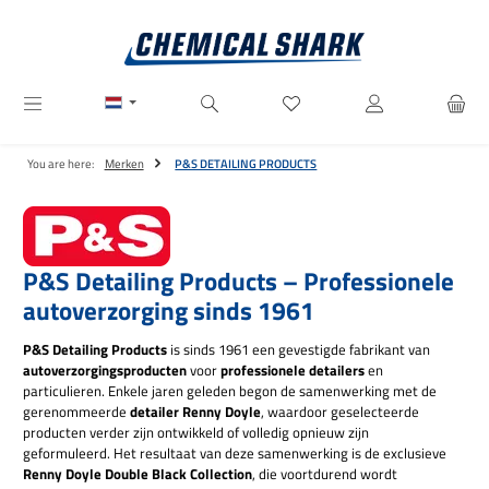
Ga naar de hoofdinhoud
Je hebt 0 items op je verlanglij
You are here:
Merken
P&S DETAILING PRODUCTS
P&S Detailing Products – Professionele
autoverzorging sinds 1961
P&S Detailing Products
is sinds 1961 een gevestigde fabrikant van
autoverzorgingsproducten
voor
professionele detailers
en
particulieren. Enkele jaren geleden begon de samenwerking met de
gerenommeerde
detailer Renny Doyle
, waardoor geselecteerde
producten verder zijn ontwikkeld of volledig opnieuw zijn
geformuleerd. Het resultaat van deze samenwerking is de exclusieve
Renny Doyle Double Black Collection
, die voortdurend wordt