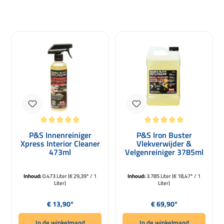
Gemiddelde waardering van 5 van 5 sterren
Gemiddelde waardering van 5 van 5 
P&S Innenreiniger
P&S Iron Buster
Xpress Interior Cleaner
Vlekverwijder &
473ml
Velgenreiniger 3785ml
Inhoud:
0.473 Liter
(€ 29,39* / 1
Inhoud:
3.785 Liter
(€ 18,47* / 1
Liter)
Liter)
Normale prijs:
Normale prijs:
€ 13,90*
€ 69,90*
In de winkelmand
In de winkelmand