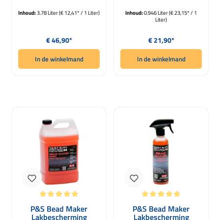
Inhoud:
3.78 Liter
(€ 12,41* / 1 Liter)
Inhoud:
0.946 Liter
(€ 23,15* / 1
Liter)
Normale prijs:
Normale prijs:
€ 46,90*
€ 21,90*
In de winkelmand
In de winkelmand
Gemiddelde waardering van 5 van 5 sterren
Gemiddelde waardering van 5 van 5 
P&S Bead Maker
P&S Bead Maker
Lakbescherming
Lakbescherming