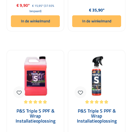
Verkoopprijs:
€ 9,90*
Normale prijs:
€ 15,95*
(37.93%
Normale prijs:
€ 35,90*
bespaard)
In de winkelmand
In de winkelmand
Gemiddelde waardering van 4.9 van 5 sterren
Gemiddelde waardering van 4.9 van 
P&S Triple S PPF &
P&S Triple S PPF &
Wrap
Wrap
Installatieoplossing
Installatieoplossing
ALL-IN-ONE 3780ml
ALL-IN-ONE 473ml