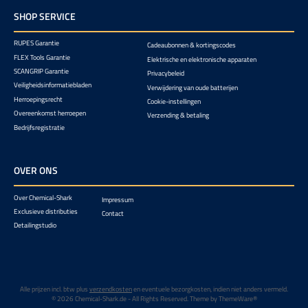
SHOP SERVICE
RUPES Garantie
Cadeaubonnen & kortingscodes
FLEX Tools Garantie
Elektrische en elektronische apparaten
SCANGRIP Garantie
Privacybeleid
Veiligheidsinformatiebladen
Verwijdering van oude batterijen
Herroepingsrecht
Cookie-instellingen
Overeenkomst herroepen
Verzending & betaling
Bedrijfsregistratie
OVER ONS
Over Chemical-Shark
Impressum
Exclusieve distributies
Contact
Detailingstudio
Alle prijzen incl. btw plus
verzendkosten
en eventuele bezorgkosten, indien niet anders vermeld.
© 2026 Chemical-Shark.de - All Rights Reserved. Theme by
ThemeWare®