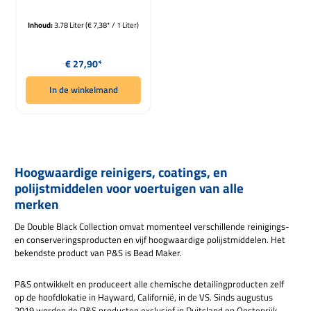
Inhoud:
3.78 Liter
(€ 7,38* / 1 Liter)
Normale prijs:
€ 27,90*
In de winkelmand
Hoogwaardige reinigers, coatings, en
polijstmiddelen voor voertuigen van alle
merken
De Double Black Collection omvat momenteel verschillende reinigings-
en conserveringsproducten en vijf hoogwaardige polijstmiddelen. Het
bekendste product van P&S is Bead Maker.
P&S ontwikkelt en produceert alle chemische detailingproducten zelf
op de hoofdlokatie in Hayward, Californië, in de VS. Sinds augustus
2019 worden de P&S producten exclusief in Duitsland en Oostenrijk