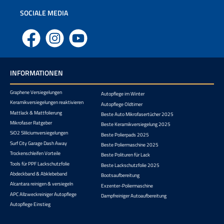
SOCIALE MEDIA
Facebook
Instagram
YouTube
INFORMATIONEN
Graphene Versiegelungen
Autopflege im Winter
Keramikversiegelungen reaktivieren
Autopflege Oldtimer
Mattlack & Mattfolierung
Beste Auto Mikrofasertücher 2025
Mikrofaser Ratgeber
Beste Keramikversiegelung 2025
SiO2 Sliliciumversiegelungen
Beste Polierpads 2025
Surf City Garage Dash Away
Beste Poliermaschine 2025
Trockenschleifen Vorteile
Beste Polituren für Lack
Tools für PPF Lackschutzfolie
Beste Lackschutzfolie 2025
Abdeckband & Abklebeband
Bootsaufbereitung
Alcantara reinigen & versiegeln
Exzenter-Poliermaschine
APC Allzweckreiniger Autopflege
Dampfreiniger Autoaufbereitung
Autopflege Einstieg