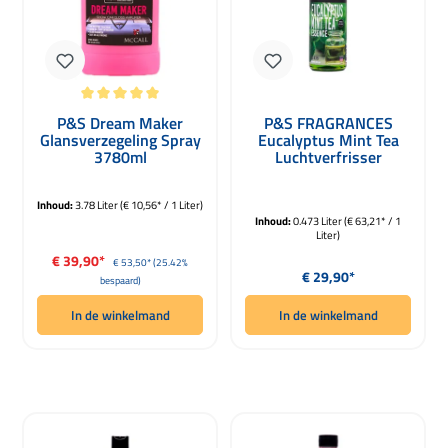
Gemiddelde waardering van 5 van 5 sterren
P&S Dream Maker
P&S FRAGRANCES
Glansverzegeling Spray
Eucalyptus Mint Tea
3780ml
Luchtverfrisser
Concentrate Muntthee
473ml
Inhoud:
3.78 Liter
(€ 10,56* / 1 Liter)
Inhoud:
0.473 Liter
(€ 63,21* / 1
Liter)
Verkoopprijs:
€ 39,90*
Normale prijs:
€ 53,50*
(25.42%
Normale prijs:
€ 29,90*
bespaard)
In de winkelmand
In de winkelmand