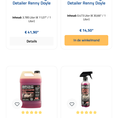
Detailer Renny Doyle
Detailer Renny Doyle
3780ml
473ml
Inhoud:
0.473 Liter
(€ 30,66* / 1
Inhoud:
3.785 Liter
(€ 11,07* / 1
Liter)
Liter)
Normale prijs:
Normale prijs:
€ 14,50*
€ 41,90*
In de winkelmand
Details
Gemiddelde waardering van 5 van 5 sterren
Gemiddelde waardering van 5 van 5 