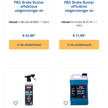
P&S Brake Buster
P&S Brake Buster
effektieve
efficiënte
velgenreiniger en
velgenreiniger en
bandenreiniger 3780ml
bandenreiniger 473ml
Inhoud:
3.785 Liter
(€ 8,69* / 1 Liter)
Inhoud:
0.473 Liter
(€ 25,16* / 1
Liter)
Normale prijs:
Normale prijs:
€ 32,90*
€ 11,90*
In de winkelmand
In de winkelmand