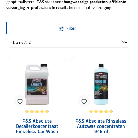
geoptimaliseerd. P&S staat voor
hoogwaardige producten
,
efficiënte
verzorging
en
professionele resultaten
in de autoverzorging.
Filter
Gemiddelde waardering van 4.8 van 5 sterren
Gemiddelde waardering van 4.8 van 
P&S Absolute
P&S Absolute Rinseless
Detailerkoncentraat
Autowas concentraten
Rinseless Car Wash
946ml
3780ml