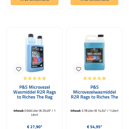
Gemiddelde waardering van 4.8 van 5 sterren
Gemiddelde waardering van 4.8 van 
P&S Microvezel
P&S
Wasmiddel R2R Rags
Microvezelwasmiddel
to Riches The Rag
R2R Rags to Riches The
Company 946ml
Rag Company 3780ml
Inhoud:
0.946 Liter
(€ 29,49* / 1
Inhoud:
3.78 Liter
(€ 14,54* / 1 Liter)
Liter)
Normale prijs:
Normale prijs:
€ 27,90*
€ 54,95*