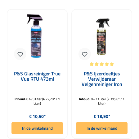
Gemiddelde waardering van 5 van 5 
P&S Glasreiniger True
P&S Ijzerdeeltjes
Vue RTU 473ml
Verwijderaar
Velgenreiniger Iron
Buster 473ml
Inhoud:
0.473 Liter
(€ 22,20* / 1
Inhoud:
0.473 Liter
(€ 39,96* / 1
Liter)
Liter)
Normale prijs:
Normale prijs:
€ 10,50*
€ 18,90*
In de winkelmand
In de winkelmand