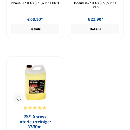
Inhoud:
3.78 Liter
(€ 18,49* / 1 Liter)
Inhoud:
0.473 Liter
(€ 50,53* / 1
Liter)
Normale prijs:
Normale prijs:
€ 69,90*
€ 23,90*
Details
Details
Gemiddelde waardering van 5 van 5 sterren
P&S Xpress
Interieurreiniger
3780ml