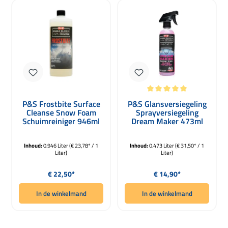
Gemiddelde waardering van 5 van 5 
P&S Frostbite Surface
P&S Glansversiegeling
Cleanse Snow Foam
Sprayversiegeling
Schuimreiniger 946ml
Dream Maker 473ml
Inhoud:
0.946 Liter
(€ 23,78* / 1
Inhoud:
0.473 Liter
(€ 31,50* / 1
Liter)
Liter)
Normale prijs:
Normale prijs:
€ 22,50*
€ 14,90*
In de winkelmand
In de winkelmand