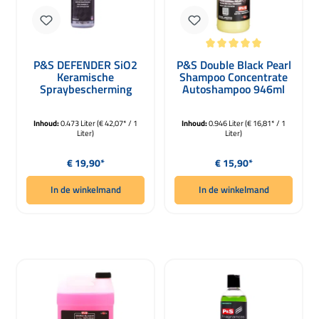
Gemiddelde waardering van 5 van 5 
P&S DEFENDER SiO2
P&S Double Black Pearl
Keramische
Shampoo Concentrate
Spraybescherming
Autoshampoo 946ml
473ml
Inhoud:
0.473 Liter
(€ 42,07* / 1
Inhoud:
0.946 Liter
(€ 16,81* / 1
Liter)
Liter)
Normale prijs:
Normale prijs:
€ 19,90*
€ 15,90*
In de winkelmand
In de winkelmand