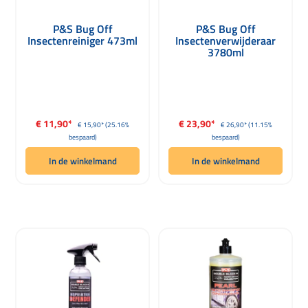
P&S Bug Off
P&S Bug Off
Insectenreiniger 473ml
Insectenverwijderaar
3780ml
Verkoopprijs:
Verkoopprijs:
€ 11,90*
€ 23,90*
Normale prijs:
Normale prijs:
€ 15,90*
(25.16%
€ 26,90*
(11.15%
bespaard)
bespaard)
In de winkelmand
In de winkelmand