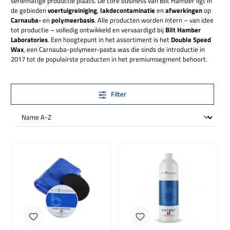
seriematige productie plaats. De core business van Bilt Hamber ligt in
de gebieden
voertuigreiniging
,
lakdecontaminatie
en
afwerkingen
op
Carnauba-
en
polymeerbasis
. Alle producten worden intern – van idee
tot productie – volledig ontwikkeld en vervaardigd bij
Bilt Hamber
Laboratories
. Een hoogtepunt in het assortiment is het
Double Speed
Wax
, een Carnauba-polymeer-pasta was die sinds de introductie in
2017 tot de populairste producten in het premiumsegment behoort.
Filter