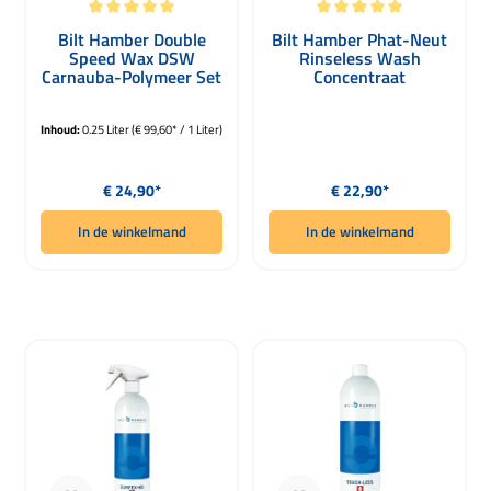
Gemiddelde waardering van 5 van 5 sterren
Gemiddelde waardering van 5 van 5 
Bilt Hamber Double
Bilt Hamber Phat-Neut
Speed Wax DSW
Rinseless Wash
Carnauba-Polymeer Set
Concentraat
250ml
Inhoud:
0.25 Liter
(€ 99,60* / 1 Liter)
Normale prijs:
Normale prijs:
€ 24,90*
€ 22,90*
In de winkelmand
In de winkelmand