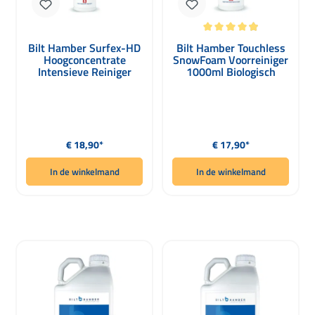
Gemiddelde waardering van 4.9 van 
Bilt Hamber Surfex-HD
Bilt Hamber Touchless
Hoogconcentrate
SnowFoam Voorreiniger
Intensieve Reiniger
1000ml Biologisch
1000ml
Afbreekbaar
Normale prijs:
Normale prijs:
€ 18,90*
€ 17,90*
In de winkelmand
In de winkelmand