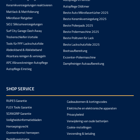
Keramikversiegelungen reaktivieren
Autopflege Oldtimer
Mattlack & Mattfolierung
Beste Auto Mikrofasertücher 2025
Mikrofaser Ratgeber
Beste Keramikversiegelung 2025
SiO2 Sliliciumversiegelungen
Beste Polierpads 2025
Surf City Garage Dash Away
Beste Poliermaschine 2025
Trockenschleifen Vorteile
Beste Polituren für Lack
Tools für PPF Lackschutzfolie
Beste Lackschutzfolie 2025
Abdeckband & Abklebeband
Bootsaufbereitung
Alcantara reinigen & versiegeln
Exzenter-Poliermaschine
APC Allzweckreiniger Autopflege
Dampfreiniger Autoaufbereitung
Autopflege Einstieg
SHOP SERVICE
RUPES Garantie
Cadeaubonnen & kortingscodes
FLEX Tools Garantie
Elektrische en elektronische apparaten
SCANGRIP Garantie
Privacybeleid
Veiligheidsinformatiebladen
Verwijdering van oude batterijen
Herroepingsrecht
Cookie-instellingen
Overeenkomst herroepen
Verzending & betaling
Bedrijfsregistratie