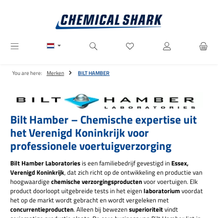
Ga naar de hoofdinhoud
Je hebt 0 items op je verlanglij
You are here:
Merken
BILT HAMBER
Bilt Hamber – Chemische expertise uit
het Verenigd Koninkrijk voor
professionele voertuigverzorging
Bilt Hamber Laboratories
is een familiebedrijf gevestigd in
Essex,
Verenigd Koninkrijk
, dat zich richt op de ontwikkeling en productie van
hoogwaardige
chemische verzorgingsproducten
voor voertuigen. Elk
product doorloopt uitgebreide tests in het eigen
laboratorium
voordat
het op de markt wordt gebracht en wordt vergeleken met
concurrentieproducten
. Alleen bij bewezen
superioriteit
vindt