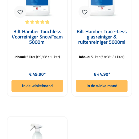
Gemiddelde waardering van 4.91 van 5 sterren
Bilt Hamber Touchless
Bilt Hamber Trace-Less
Voorreiniger SnowFoam
glasreiniger &
5000ml
ruitenreiniger 5000ml
Inhoud:
5 Liter
(€ 9,98* / 1 Liter)
Inhoud:
5 Liter
(€ 8,98* / 1 Liter)
Normale prijs:
Normale prijs:
€ 49,90*
€ 44,90*
In de winkelmand
In de winkelmand