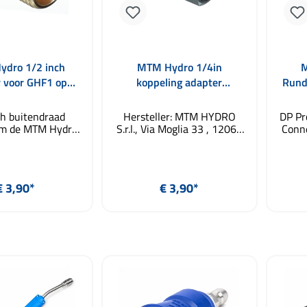
dro 1/2 inch
MTM Hydro 1/4in
M
 voor GHF1 op
koppeling adapter
Rund
Gardena
vrouwelijke voor
1/4
hogedrukreiniger
ch buitendraad
Hersteller: MTM HYDRO
DP Pr
om de MTM Hydro
S.r.l., Via Moglia 33 , 12062
Conn
1 lage druk
Cherasco CN IT,
on
proeier aan een
info@mtmhydro.it
tuinslang aan te
hoge
/2 inch
Normale prijs:
Normale prijs:
€ 3,90*
€ 3,90*
aad naar Gardena
ver
 schokbestendig
compa
of perfect voor
 winkelmand
In de winkelmand
I
1 lage druk
r
huimkanon
sch
gesc
van 
Nilf
Hydro