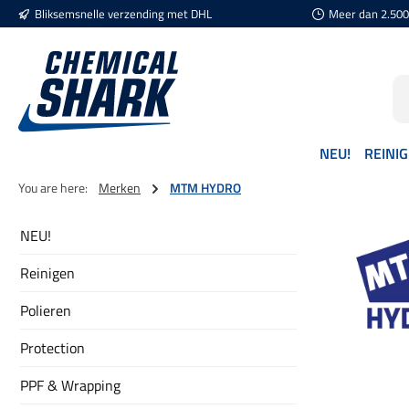
Bliksemsnelle verzending met DHL
Meer dan 2.500 
naar de hoofdinhoud
Ga naar de zoekopdracht
Ga naar de hoofdnavigatie
NEU!
REINI
You are here:
Merken
MTM HYDRO
NEU!
Reinigen
Polieren
Protection
PPF & Wrapping