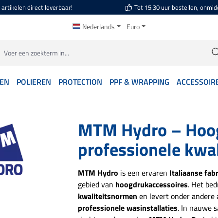
artikelen direct leverbaar!
Tot 15:30 uur bestellen, onmid
Nederlands
Euro
GEN
POLIEREN
PROTECTION
PPF & WRAPPING
ACCESSOIR
MTM Hydro – Hoog
professionele kwali
MTM Hydro
is een ervaren
Italiaanse fab
gebied van
hoogdrukaccessoires
. Het bed
kwaliteitsnormen
en levert onder andere
professionele wasinstallaties
. In nauwe