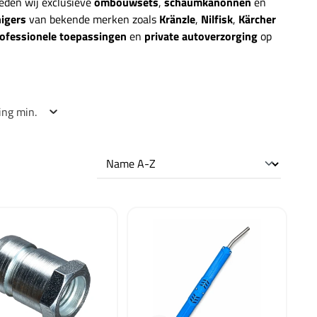
eden wij exclusieve
ombouwsets
,
schaumkanonnen
en
igers
van bekende merken zoals
Kränzle
,
Nilfisk
,
Kärcher
ofessionele toepassingen
en
private autoverzorging
op
ing min.