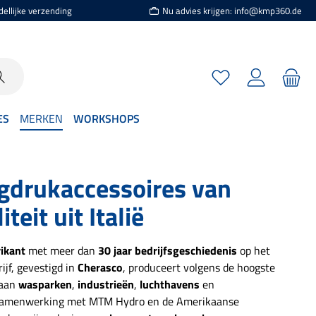
dellijke verzending
Nu advies krijgen: info@kmp360.de
Je hebt 0 items op je
ES
MERKEN
WORKSHOPS
drukaccessoires van
teit uit Italië
rikant
met meer dan
30 jaar bedrijfsgeschiedenis
op het
rijf, gevestigd in
Cherasco
, produceert volgens de hoogste
 aan
wasparken
,
industrieën
,
luchthavens
en
 samenwerking met MTM Hydro en de Amerikaanse