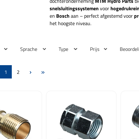
dochteronderneming
MTM Hydro Parts
bi
snelsluitingssystemen
voor
hogedrukrein
en
Bosch
aan – perfect afgestemd voor
pr
het hoogste niveau.
Sprache
Type
Prijs
Beoordel
Pagina
Pagina
1
2