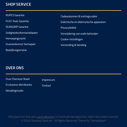
SHOP SERVICE
RUPES Garantie
Cadeaubonnen & kortingscodes
FLEX Tools Garantie
Elektrische en elektronische apparaten
SCANGRIP Garantie
Privacybeleid
Veiligheidsinformatiebladen
Verwijdering van oude batterijen
Herroepingsrecht
Cookie-instellingen
Overeenkomst herroepen
Verzending & betaling
Bedrijfsregistratie
OVER ONS
Over Chemical-Shark
Impressum
Exclusieve distributies
Contact
Detailingstudio
Alle prijzen incl. btw plus
verzendkosten
en eventuele bezorgkosten, indien niet anders vermeld.
© 2026 Chemical-Shark.de - All Rights Reserved. Theme by
ThemeWare®