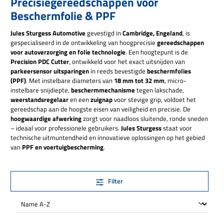
Precisiegereedschappen voor
Beschermfolie & PPF
Jules Sturgess Automotive
gevestigd in
Cambridge, Engeland
, is
gespecialiseerd in de ontwikkeling van hoogprecisie
gereedschappen
voor autoverzorging en folie technologie
. Een hoogtepunt is de
Precision PDC Cutter
, ontwikkeld voor het exact uitsnijden van
parkeersensor uitsparingen
in reeds bevestigde
beschermfolies
(PPF)
. Met instelbare diameters van
18 mm tot 32 mm
, micro-
instelbare snijdiepte,
beschermmechanisme
tegen lakschade,
weerstandsregelaar
en een
zuignap
voor stevige grip, voldoet het
gereedschap aan de hoogste eisen van veiligheid en precisie. De
hoogwaardige afwerking
zorgt voor naadloos sluitende, ronde sneden
– ideaal voor professionele gebruikers.
Jules Sturgess
staat voor
technische uitmuntendheid en innovatieve oplossingen op het gebied
van
PPF en voertuigbescherming
.
Filter