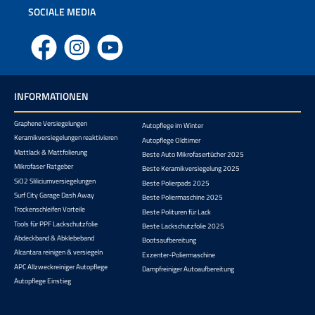
SOCIALE MEDIA
Facebook
Instagram
YouTube
INFORMATIONEN
Graphene Versiegelungen
Autopflege im Winter
Keramikversiegelungen reaktivieren
Autopflege Oldtimer
Mattlack & Mattfolierung
Beste Auto Mikrofasertücher 2025
Mikrofaser Ratgeber
Beste Keramikversiegelung 2025
SiO2 Sliliciumversiegelungen
Beste Polierpads 2025
Surf City Garage Dash Away
Beste Poliermaschine 2025
Trockenschleifen Vorteile
Beste Polituren für Lack
Tools für PPF Lackschutzfolie
Beste Lackschutzfolie 2025
Abdeckband & Abklebeband
Bootsaufbereitung
Alcantara reinigen & versiegeln
Exzenter-Poliermaschine
APC Allzweckreiniger Autopflege
Dampfreiniger Autoaufbereitung
Autopflege Einstieg