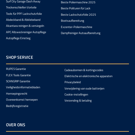
Surf City Garage Dash Away
Beste Poliermaschine 2025
Trockenschleifen Vorteile
Beste Polituren für Lack
Tools für PPF Lackschutzfolie
Beste Lackschutzfolie 2025
Abdeckband & Abklebeband
Bootsaufbereitung
Alcantara reinigen & versiegeln
Exzenter-Poliermaschine
APC Allzweckreiniger Autopflege
Dampfreiniger Autoaufbereitung
Autopflege Einstieg
SHOP SERVICE
RUPES Garantie
Cadeaubonnen & kortingscodes
FLEX Tools Garantie
Elektrische en elektronische apparaten
SCANGRIP Garantie
Privacybeleid
Veiligheidsinformatiebladen
Verwijdering van oude batterijen
Herroepingsrecht
Cookie-instellingen
Overeenkomst herroepen
Verzending & betaling
Bedrijfsregistratie
OVER ONS