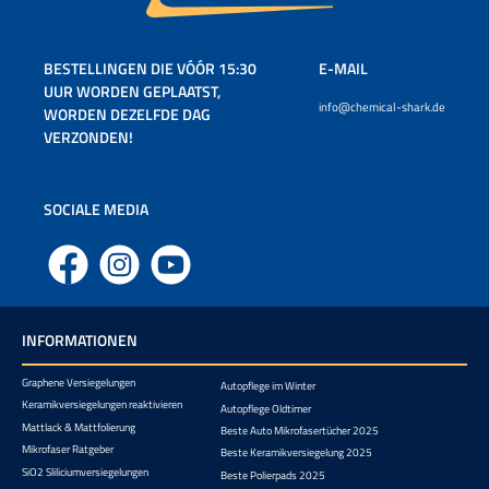
BESTELLINGEN DIE VÓÓR 15:30
E-MAIL
UUR WORDEN GEPLAATST,
info@chemical-shark.de
WORDEN DEZELFDE DAG
VERZONDEN!
SOCIALE MEDIA
Facebook
Instagram
YouTube
INFORMATIONEN
Graphene Versiegelungen
Autopflege im Winter
Keramikversiegelungen reaktivieren
Autopflege Oldtimer
Mattlack & Mattfolierung
Beste Auto Mikrofasertücher 2025
Mikrofaser Ratgeber
Beste Keramikversiegelung 2025
SiO2 Sliliciumversiegelungen
Beste Polierpads 2025