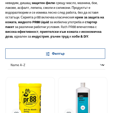
невидим, дишащ
защитен филм
срещу масло, мазнина, бои,
лакове, асфалт, лепила, смоли и силикони. Продуктът е
водоразтворим и се измива лесно след работа, без да оставя
остатъци. Серията pr88 включва класическия
крем за защита на
кожата
,
жидкото PR88 Liquid
за мобилна употреба и
стартер
пакет
за различни работни условия. Rath PR88 впечатлява с
висока ефективност
,
приятелски към кожата
и
икономична
доза
, идеален за
индустрия
,
ръчен труд
и
хоби & DIY
.
Филтър