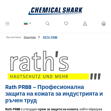
Преминете към основното съдържание
Имате 0 артикули от списъ
You are here:
Брандове
RATH, PR88
Rath PR88 – Професионална
защита на кожата за индустрията и
ръчен труд
Rath PR88
е утвърден
крем за защита на кожата
, който образува