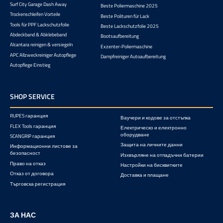
Surf City Garage Dash Away
Beste Poliermaschine 2025
Trockenschleifen Vorteile
Beste Polituren für Lack
Tools für PPF Lackschutzfolie
Beste Lackschutzfolie 2025
Abdeckband & Abklebeband
Bootsaufbereitung
Alcantara reinigen & versiegeln
Exzenter-Poliermaschine
APC Allzweckreiniger Autopflege
Dampfreiniger Autoaufbereitung
Autopflege Einstieg
SHOP SERVICE
RUPES гаранция
Ваучери и кодове за отстъпка
FLEX Tools гаранция
Електрическо и електронно
оборудване
SCANGRIP гаранция
Защита на личните данни
Информационни листове за
безопасност
Изхвърляне на отпадъчни батерии
Право на отказ
Настройки на бисквитките
Отказ от договора
Доставка и плащане
Търговска регистрация
ЗА НАС