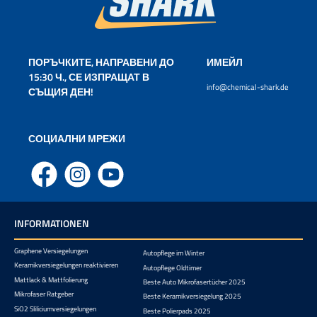
ПОРЪЧКИТЕ, НАПРАВЕНИ ДО
ИМЕЙЛ
15:30 Ч., СЕ ИЗПРАЩАТ В
info@chemical-shark.de
СЪЩИЯ ДЕН!
СОЦИАЛНИ МРЕЖИ
Facebook
Instagram
YouTube
INFORMATIONEN
Graphene Versiegelungen
Autopflege im Winter
Keramikversiegelungen reaktivieren
Autopflege Oldtimer
Mattlack & Mattfolierung
Beste Auto Mikrofasertücher 2025
Mikrofaser Ratgeber
Beste Keramikversiegelung 2025
SiO2 Sliliciumversiegelungen
Beste Polierpads 2025