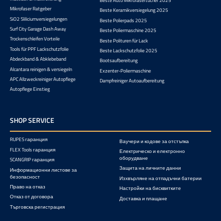
Beste Auto Mikrofasertücher 2025
Mikrofaser Ratgeber
Beste Keramikversiegelung 2025
SiO2 Sliliciumversiegelungen
Beste Polierpads 2025
Surf City Garage Dash Away
Beste Poliermaschine 2025
Trockenschleifen Vorteile
Beste Polituren für Lack
Tools für PPF Lackschutzfolie
Beste Lackschutzfolie 2025
Abdeckband & Abklebeband
Bootsaufbereitung
Alcantara reinigen & versiegeln
Exzenter-Poliermaschine
APC Allzweckreiniger Autopflege
Dampfreiniger Autoaufbereitung
Autopflege Einstieg
SHOP SERVICE
RUPES гаранция
Ваучери и кодове за отстъпка
FLEX Tools гаранция
Електрическо и електронно
оборудване
SCANGRIP гаранция
Защита на личните данни
Информационни листове за
безопасност
Изхвърляне на отпадъчни батерии
Право на отказ
Настройки на бисквитките
Отказ от договора
Доставка и плащане
Търговска регистрация