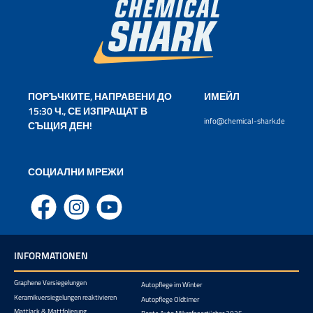
ПОРЪЧКИТЕ, НАПРАВЕНИ ДО
ИМЕЙЛ
15:30 Ч., СЕ ИЗПРАЩАТ В
info@chemical-shark.de
СЪЩИЯ ДЕН!
СОЦИАЛНИ МРЕЖИ
Facebook
Instagram
YouTube
INFORMATIONEN
Graphene Versiegelungen
Autopflege im Winter
Keramikversiegelungen reaktivieren
Autopflege Oldtimer
Mattlack & Mattfolierung