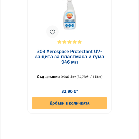
Средна оценка за 5 от 5 звезди
303 Aerospace Protectant UV-
защита за пластмаса и гума
946 мл
Съдържание:
0.946 Liter
(34,78 €* / 1 Liter)
Редовна цена:
32,90 €*
Добави в количката