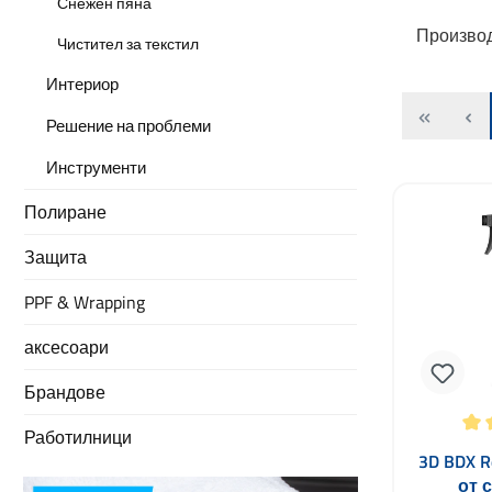
Снежен пяна
Произво
Чистител за текстил
Интериор
Решение на проблеми
Инструменти
Полиране
Защита
PPF & Wrapping
аксесоари
Брандове
Работилници
Средна оц
3D BDX R
от 