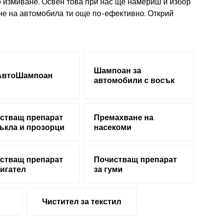
 измиване. Освен това при нас ще намериш и избор
ане на автомобила ти още по-ефективно. Открий
Шампоан за
АвтоШампоан
автомобили с восък
стващ препарат
Премахване на
тъкла и прозорци
насекоми
стващ препарат
Почистващ препарат
вигател
за гуми
Чистител за текстил