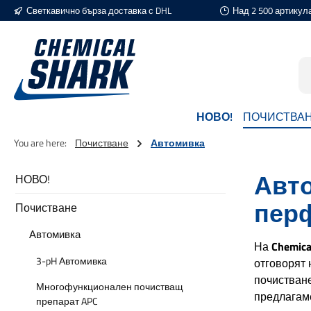
Светкавично бърза доставка с DHL
Над 2 500 артикул
еминете към основното съдържание
Преминете към търсенето
Преминете към основната навигация
НОВО!
ПОЧИСТВА
You are here:
Почистване
Автомивка
Авто
НОВО!
перф
Почистване
Автомивка
На
Chemica
3-pH Автомивка
отговорят
почистване
Многофункционален почистващ
предлагам
препарат APC