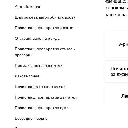
измиване,
АвтоШампоан
от
покрит
нашето раз
Шампоан за автомобили с восък
Почистващ препарат за джанти
Отстраняване на ръжда
3-p
Почистващ препарат за стъкла и
прозорци
Премахване на насекоми
Почист
за джа
Лакова глина
Почистваща течност за лак
Ла
Почистващ препарат за двигател
Почистващ препарат за гуми
Безводно и водно