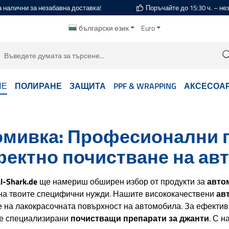
а налични за незабавна доставка!
Поръчайте до 15:30 ч. – н
български език
Euro
НЕ
ПОЛИРАНЕ
ЗАЩИТА
PPF & WRAPPING
АКСЕСОА
мивка: Професионални п
ектно почистване на ав
l-Shark.de
ще намериш обширен избор от продукти за
авто
 на твоите специфични нужди. Нашите висококачествени
ав
 на лакокрасочната повърхност на автомобила. За ефекти
е специализирани
почистващи препарати за джанти
. С 