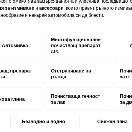
 която омекотява замърсяванията и улеснява последващото
ия за измиване
и
аксесоари
, които правят ръчното измив
нообразие и накарай автомобила си да блести.
Многофункционален
H Автомивка
почистващ препарат
APC
ващ препарат
Отстраняване на
Почи
нти
ръжда
за с
Почистваща течност
Почи
кова глина
за лак
за д
Безводно и водно
Снежен пяна