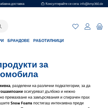
езабавна доставка
Консултирайте се сега: info@kmp360.de
Имате 0 артикули
РИ
БРАНДОВЕ
РАБОТИЛНИЦИ
родукти за
томобила
мивка
, разделени на различни подкатегории, за да
тошампоани
осигуряват дълбоко и нежно
вно премахване на замърсявания и спирачен прах
нашите
Snow Foams
постигаш интензивна преди