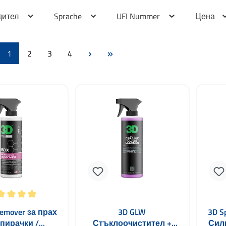
дител
Sprache
UFI Nummer
Цена
Страница
Страница
Страница
Страница
1
2
3
4
енка за 5 от 5 звезди
emover за прах
3D GLW
3D Sp
спирачки /
Стъклоочистител +
Сил