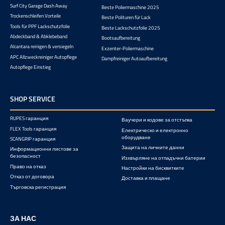
Surf City Garage Dash Away
Beste Poliermaschine 2025
Trockenschleifen Vorteile
Beste Polituren für Lack
Tools für PPF Lackschutzfolie
Beste Lackschutzfolie 2025
Abdeckband & Abklebeband
Bootsaufbereitung
Alcantara reinigen & versiegeln
Exzenter-Poliermaschine
APC Allzweckreiniger Autopflege
Dampfreiniger Autoaufbereitung
Autopflege Einstieg
SHOP SERVICE
RUPES гаранция
Ваучери и кодове за отстъпка
FLEX Tools гаранция
Електрическо и електронно
оборудване
SCANGRIP гаранция
Защита на личните данни
Информационни листове за
безопасност
Изхвърляне на отпадъчни батерии
Право на отказ
Настройки на бисквитките
Отказ от договора
Доставка и плащане
Търговска регистрация
ЗА НАС