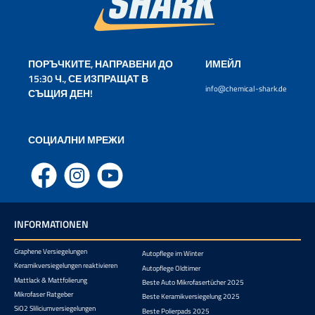
ПОРЪЧКИТЕ, НАПРАВЕНИ ДО
ИМЕЙЛ
15:30 Ч., СЕ ИЗПРАЩАТ В
info@chemical-shark.de
СЪЩИЯ ДЕН!
СОЦИАЛНИ МРЕЖИ
Facebook
Instagram
YouTube
INFORMATIONEN
Graphene Versiegelungen
Autopflege im Winter
Keramikversiegelungen reaktivieren
Autopflege Oldtimer
Mattlack & Mattfolierung
Beste Auto Mikrofasertücher 2025
Mikrofaser Ratgeber
Beste Keramikversiegelung 2025
SiO2 Sliliciumversiegelungen
Beste Polierpads 2025