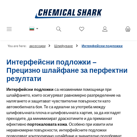
Преминете към основното съдържание
Имате 0 артикули от списъ
You are here:
аксесоари
Шлифуване
Интерфейсни подложки
Интерфейсни подложки –
Прецизно шлайфане за перфектни
резултати
Интерфейсни подложки
са незаменими помощници при
шлайфането, които осигуряват равномерно разпределение на
налягането и защитават чувствителни повърхности като
автомобилната боя. Те са идеални за употреба между
шлифовъчната плоча и шлифовъчната хартия, за да изгладят
преходите, да минимизират драскотините и да премахнат
ефективно
портокаловата кожа
. Особено при извити или
неравномерни повърхности, интерфейсните подложки
позволяват контролирано шлайфане и значително подобряват