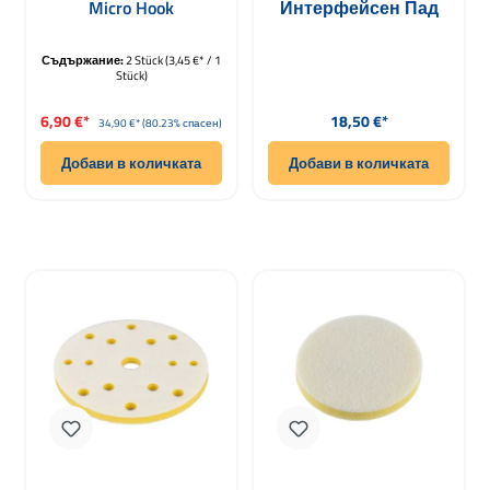
Micro Hook
Интерфейсен Пад
125mm
Съдържание:
2 Stück
(3,45 €* / 1
Stück)
Продажна цена:
Редовна цена:
6,90 €*
18,50 €*
Редовна цена:
34,90 €*
(80.23% спасен)
Добави в количката
Добави в количката