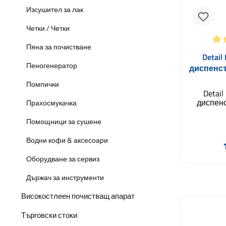
Изсушител за лак
Четки / Четки
Пяна за почистване
Средна оц
Detail
Пеногенератор
диспенсъ
Помпички
Detail
диспенс
Прахосмукачка
перфектн
прецизн
Помощници за сушене
нанасяне
препара
Водни кофи & аксесоари
на а
Вграден
Оборудване за сервиз
пяна 
Добави
продук
Държач за инструменти
стабиле
при изст
Високостлеен почистващ апарат
позволяв
контрол
Търговски стоки
бе