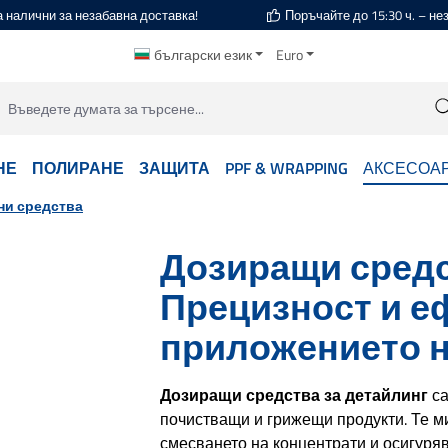
а налични за незабавна доставка!
Поръчайте до 15:30 ч. – н
български език
Euro
НЕ
ПОЛИРАНЕ
ЗАЩИТА
PPF & WRAPPING
АКСЕСОА
и средства
Дозиращи средс
Прецизност и е
приложението н
Дозиращи средства за детайлинг
са
почистващи и грижещи продукти. Те м
смесването на концентрати и осигуря