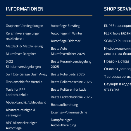
произв
пълнете 
INFORMATIONEN
SHOP SERVI
има възд
по-доб
дозата
Graphene Versiegelungen
Autopflege Einstieg
RUPES гаранция
флако
ползвате
Keramikversiegelungen
Autopflege im Winter
FLEX Tools гара
– особен
reaktivieren
Autopflege Oldtimer
SCANGRIP гаран
продукти,
Mattlack & Mattfolierung
обърк
Beste Auto
Информационн
употреб
Mikrofaser Ratgeber
Mikrofasertücher 2025
листове за без
стрикт
SiO2
Beste Keramikversiegelung
Право на отказ
кап
Sliliciumversiegelungen
2025
предотвр
Отказ от догово
или остат
Surf City Garage Dash Away
Beste Polierpads 2025
Търговска реги
Този фла
Trockenschleifen Vorteile
Beste Poliermaschine 2025
н
Ваучери и кодов
функцион
Tools für PPF
Beste Polituren für Lack
отстъпка
приноса
Lackschutzfolie
Beste Lackschutzfolie 2025
профес
Abdeckband & Abklebeband
Bootsaufbereitung
Под
Alcantara reinigen &
прецизно
Exzenter-Poliermaschine
versiegeln
за много
Dampfreiniger
го пра
APC Allzweckreiniger
Autoaufbereitung
по
Autopflege