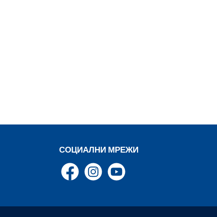
от изтичане и
замърсяване.
Подходяща както за
стационарна работа,
така и за мобилна
употреба. Ергономичен и
проверен дизайн на
Pressol Формата на
бутилката следва
доказания дизайн на
ProSeries от Pressol.
Потребителите, които
вече ползват помпени
или спрей бутилки от
тази серия, се
възползват от
унифициран външен вид,
СОЦИАЛНИ МРЕЖИ
позната хватка и
ергономично удобство.
Това подобрява
Facebook
Instagram
YouTube
работния процес и
създава професионален
вид в зоната за
детайлинг. Pressol
прозрачна дозираща