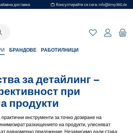
езабавна доставка
Консултирайте се сега: info@kmp360.de
Имате 0 артикули
РИ
БРАНДОВЕ
РАБОТИЛНИЦИ
тва за детайлинг –
фективност при
а продукти
 практични инструменти за точно дозиране на
инимизират разхищението на продукти, улесняват
ват равномерно приложение. Независимо дали става