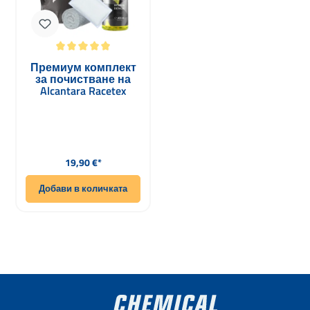
Средна оценка за 5 от 5 звезди
Премиум комплект
за почистване на
Alcantara Racetex
Dinamica с гъба и
кърпа
Редовна цена:
19,90 €*
Добави в количката