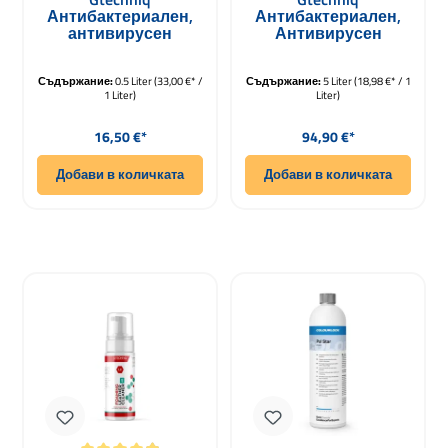
Антибактериален,
Антибактериален,
антивирусен
Антивирусен
вътрешен
Вътрешен Чистач
почистващ
TriClean I2 5000ml
Съдържание:
препарат TriClean I2
0.5 Liter
(33,00 €* /
Съдържание:
5 Liter
(18,98 €* / 1
1 Liter)
Liter)
500ml
Редовна цена:
Редовна цена:
16,50 €*
94,90 €*
Добави в количката
Добави в количката