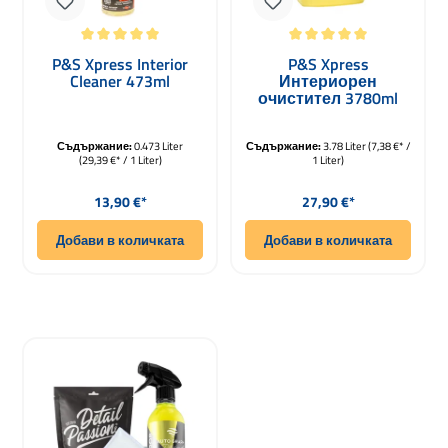
Средна оценка за 5 от 5 звезди
Средна оценка за 5 от 5 звезди
P&S Xpress Interior
P&S Xpress
Cleaner 473ml
Интериорен
очистител 3780ml
Съдържание:
0.473 Liter
Съдържание:
3.78 Liter
(7,38 €* /
(29,39 €* / 1 Liter)
1 Liter)
Редовна цена:
Редовна цена:
13,90 €*
27,90 €*
Добави в количката
Добави в количката