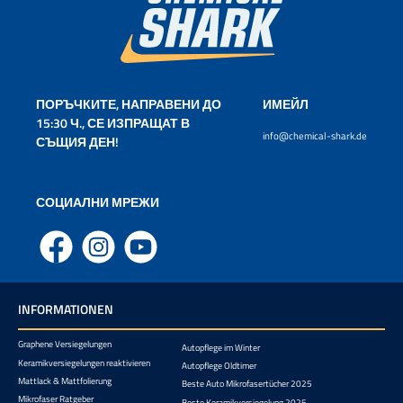
ПОРЪЧКИТЕ, НАПРАВЕНИ ДО
ИМЕЙЛ
15:30 Ч., СЕ ИЗПРАЩАТ В
info@chemical-shark.de
СЪЩИЯ ДЕН!
СОЦИАЛНИ МРЕЖИ
Facebook
Instagram
YouTube
INFORMATIONEN
Graphene Versiegelungen
Autopflege im Winter
Keramikversiegelungen reaktivieren
Autopflege Oldtimer
Mattlack & Mattfolierung
Beste Auto Mikrofasertücher 2025
Mikrofaser Ratgeber
Beste Keramikversiegelung 2025