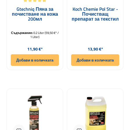
Средна оценка за 4.9 от 5 звезди
Gtechniq Пяна за
Koch Chemie Pol Star -
почистване на кожа
Почистващ
200мл
препарат за текстил
и кожа 1000мл
Съдържание:
0.2 Liter
(59,50 €* /
1 Liter)
Редовна цена:
Редовна цена:
11,90 €*
13,90 €*
Добави в количката
Добави в количката