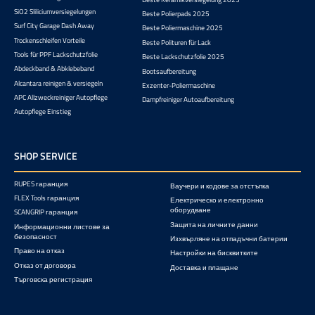
SiO2 Sliliciumversiegelungen
Beste Polierpads 2025
Surf City Garage Dash Away
Beste Poliermaschine 2025
Trockenschleifen Vorteile
Beste Polituren für Lack
Tools für PPF Lackschutzfolie
Beste Lackschutzfolie 2025
Abdeckband & Abklebeband
Bootsaufbereitung
Alcantara reinigen & versiegeln
Exzenter-Poliermaschine
APC Allzweckreiniger Autopflege
Dampfreiniger Autoaufbereitung
Autopflege Einstieg
SHOP SERVICE
RUPES гаранция
Ваучери и кодове за отстъпка
FLEX Tools гаранция
Електрическо и електронно
оборудване
SCANGRIP гаранция
Защита на личните данни
Информационни листове за
безопасност
Изхвърляне на отпадъчни батерии
Право на отказ
Настройки на бисквитките
Отказ от договора
Доставка и плащане
Търговска регистрация