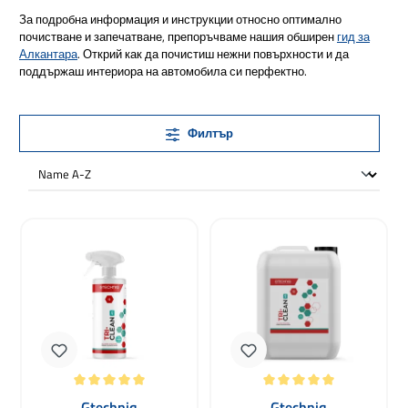
За подробна информация и инструкции относно оптимално
почистване и запечатване, препоръчваме нашия обширен
гид за
Алкантара
. Открий как да почистиш нежни повърхности и да
поддържаш интериора на автомобила си перфектно.
Филтър
Средна оценка за 5 от 5 звезди
Средна оценка за 5 от 5 звезди
Gtechniq
Gtechniq