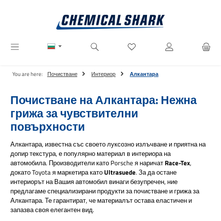
Преминете към основното съдържание
Имате 0 артикули от списъ
You are here:
Почистване
Интериор
Алкантара
Почистване на Алкантара: Нежна
грижа за чувствителни
повърхности
Алкантара, известна със своето луксозно излъчване и приятна на
допир текстура, е популярно материал в интериора на
автомобила. Производители като Porsche я наричат
Race-Tex
,
докато Toyota я маркетира като
Ultrasuede
. За да остане
интериорът на Вашия автомобил винаги безупречен, ние
предлагаме специализирани продукти за почистване и грижа за
Алкантара. Те гарантират, че материалът остава еластичен и
запазва своя елегантен вид.