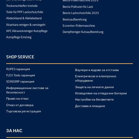
Beste Poliermaschine 2025
Trockenschleifen Vorteile
Beste Polituren für Lack
Tools für PPF Lackschutzfolie
Beste Lackschutzfolie 2025
Abdeckband & Abklebeband
Bootsaufbereitung
Alcantara reinigen & versiegeln
Exzenter-Poliermaschine
APC Allzweckreiniger Autopflege
Dampfreiniger Autoaufbereitung
Autopflege Einstieg
SHOP SERVICE
RUPES гаранция
Ваучери и кодове за отстъпка
FLEX Tools гаранция
Електрическо и електронно
оборудване
SCANGRIP гаранция
Защита на личните данни
Информационни листове за
безопасност
Изхвърляне на отпадъчни батерии
Право на отказ
Настройки на бисквитките
Отказ от договора
Доставка и плащане
Търговска регистрация
ЗА НАС