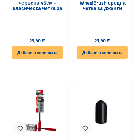
червена 45см -
WheelBrush средна
класическа четка за
четка за джанти
джанти
37см
Редовна цена:
Редовна цена:
29,90 €*
23,90 €*
Добави в количката
Добави в количката