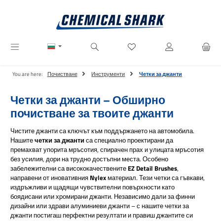
Преминете към основното съдържание
Имате 0 артикули от списъ
You are here:
Почистване
Инструменти
Четки за джанти
Четки за джанти – Обширно
почистване за твоите джанти
Чистите джанти са ключът към поддържането на автомобила.
Нашите
четки за джанти
са специално проектирани да
премахват упорита мръсотия, спирачен прах и улицата мръсотия
без усилия, дори на трудно достъпни места. Особено
забележителни са висококачествените
EZ Detail Brushes
,
направени от иновативния
Nylex
материал. Тези четки са гъвкави,
издръжливи и щадящи чувствителни повърхности като
боядисани или хромирани джанти. Независимо дали за финни
дизайни или здрави алуминиеви джанти – с нашите четки за
джанти постигаш перфектни резултати и правиш джантите си