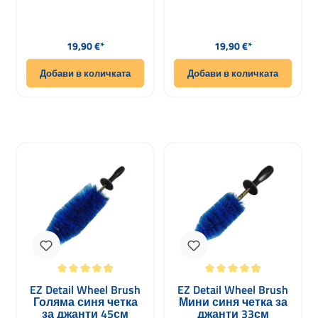
Редовна цена:
Редовна цена:
19,90 €*
19,90 €*
Добави в количката
Добави в количката
Средна оценка за 4.93 от 5 звезди
Средна оценка за 4.93 от 5 звезди
EZ Detail Wheel Brush
EZ Detail Wheel Brush
Голяма синя четка
Мини синя четка за
за джанти 45см
джанти 33см