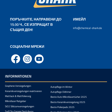
ПОРЪЧКИТЕ, НАПРАВЕНИ ДО
ИМЕЙЛ
15:30 Ч., СЕ ИЗПРАЩАТ В
info@chemical-shark.de
СЪЩИЯ ДЕН!
СОЦИАЛНИ МРЕЖИ
Facebook
Instagram
YouTube
INFORMATIONEN
Graphene Versiegelungen
Autopflege im Winter
Keramikversiegelungen reaktivieren
Autopflege Oldtimer
Mattlack & Mattfolierung
Beste Auto Mikrofasertücher 2025
Mikrofaser Ratgeber
Beste Keramikversiegelung 2025
SiO2 Sliliciumversiegelungen
Beste Polierpads 2025
Surf City Garage Dash Away