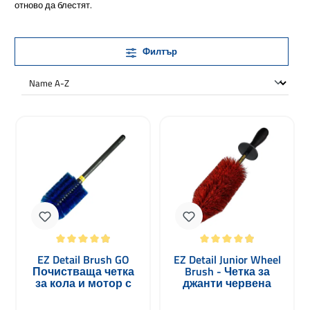
отново да блестят.
Филтър
Средна оценка за 4.92 от 5 звезди
Средна оценка за 4.93 от 5 звезди
EZ Detail Brush GO
EZ Detail Junior Wheel
Почистваща четка
Brush - Четка за
за кола и мотор с
джанти червена
кръгла глава
33см