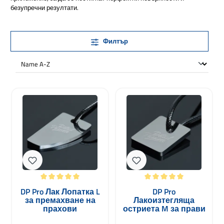
безупречни резултати.
Филтър
Средна оценка за 5 от 5 звезди
Средна оценка за 5 от 5 звезди
DP Pro Лак Лопатка L
DP Pro
за премахване на
Лакоизтегляща
прахови
остриета M за прави
включвания 28 x 47 x
повърхности