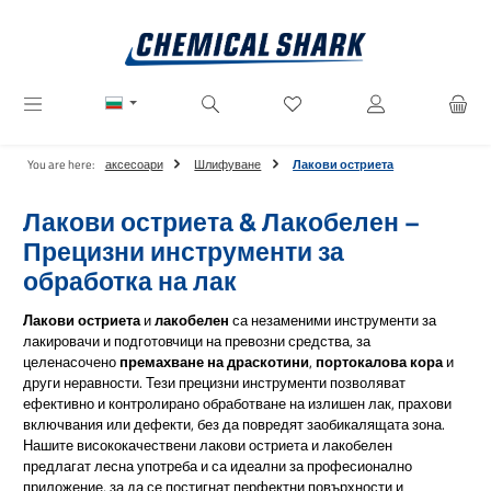
Преминете към основното съдържание
Имате 0 артикули от списъ
You are here:
аксесоари
Шлифуване
Лакови остриета
Лакови остриета & Лакобелен –
Прецизни инструменти за
обработка на лак
Лакови остриета
и
лакобелен
са незаменими инструменти за
лакировачи и подготовчици на превозни средства, за
целенасочено
премахване на драскотини
,
портокалова кора
и
други неравности. Тези прецизни инструменти позволяват
ефективно и контролирано обработване на излишен лак, прахови
включвания или дефекти, без да повредят заобикалящата зона.
Нашите висококачествени лакови остриета и лакобелен
предлагат лесна употреба и са идеални за професионално
приложение, за да се постигнат перфектни повърхности и