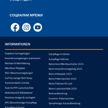
СОЦИАЛНИ МРЕЖИ
Facebook
Instagram
YouTube
INFORMATIONEN
Graphene Versiegelungen
Autopflege im Winter
Keramikversiegelungen reaktivieren
Autopflege Oldtimer
Mattlack & Mattfolierung
Beste Auto Mikrofasertücher 2025
Mikrofaser Ratgeber
Beste Keramikversiegelung 2025
SiO2 Sliliciumversiegelungen
Beste Polierpads 2025
Surf City Garage Dash Away
Beste Poliermaschine 2025
Trockenschleifen Vorteile
Beste Polituren für Lack
Tools für PPF Lackschutzfolie
Beste Lackschutzfolie 2025
Abdeckband & Abklebeband
Bootsaufbereitung
Alcantara reinigen & versiegeln
Exzenter-Poliermaschine
APC Allzweckreiniger Autopflege
Dampfreiniger Autoaufbereitung
Autopflege Einstieg