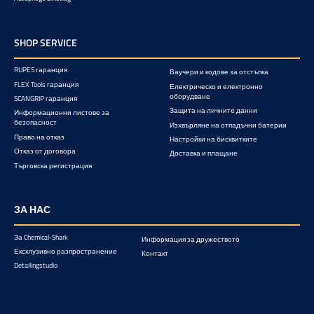
SHOP SERVICE
RUPES гаранция
Ваучери и кодове за отстъпка
FLEX Tools гаранция
Електрическо и електронно
оборудване
SCANGRIP гаранция
Защита на личните данни
Информационни листове за
безопасност
Изхвърляне на отпадъчни батерии
Право на отказ
Настройки на бисквитките
Отказ от договора
Доставка и плащане
Търговска регистрация
ЗА НАС
За Chemical-Shark
Информация за дружеството
Ексклузивно разпространение
Контакт
Detailingstudio