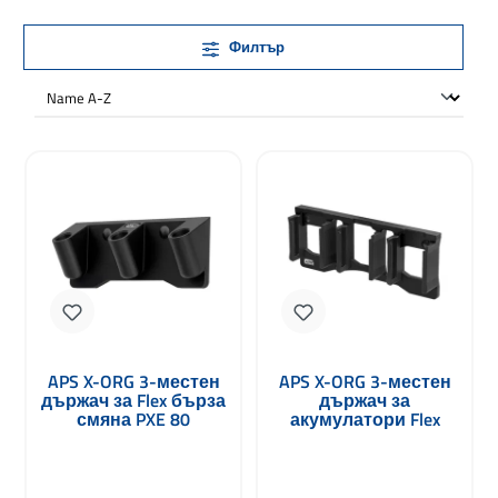
Филтър
APS X-ORG 3-местен
APS X-ORG 3-местен
държач за Flex бърза
държач за
смяна PXE 80
акумулатори Flex
10.8V