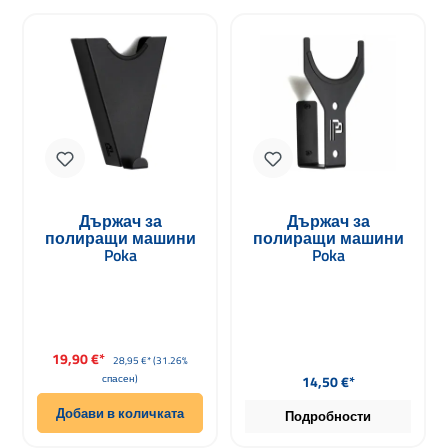
Държач за
Държач за
полиращи машини
полиращи машини
Poka
Poka
Продажна цена:
19,90 €*
Редовна цена:
28,95 €*
(31.26%
Редовна цена:
спасен)
14,50 €*
Добави в количката
Подробности