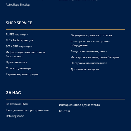
Autopflege Einstieg
SHOP SERVICE
RUPES гаранция
Ваучери и кодове за отстъпка
FLEX Tools гаранция
Електрическо и електронно
оборудване
SCANGRIP гаранция
Защита на личните данни
Информационни листове за
безопасност
Изхвърляне на отпадъчни батерии
Право на отказ
Настройки на бисквитките
Отказ от договора
Доставка и плащане
Търговска регистрация
ЗА НАС
За Chemical-Shark
Информация за дружеството
Ексклузивно разпространение
Контакт
Detailingstudio