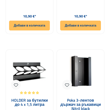
Редовна цена:
Редовна цена:
10,90 €*
10,90 €*
Добави в количката
Добави в количката
Средна оценка за 5 от 5 звезди
HOLDER за бутилки
Poka 3-лентов
до 4 x 1,5 литра
държач за ръкавици
Nitril black