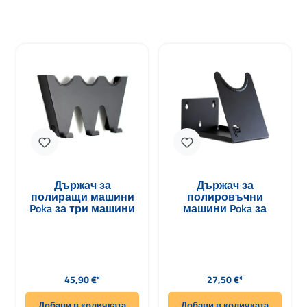
Държач за
Държач за
полиращи машини
полировъчни
Poka за три машини
машини Poka за
големи
акумулаторни
машини
Редовна цена:
Редовна цена:
45,90 €*
27,50 €*
Добави в количката
Добави в количката