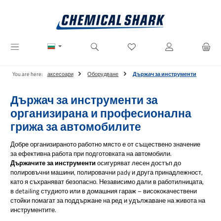
Преминете към основното съдържание
Имате 0 артикули от списъ
You are here:
аксесоари
Оборудване
Държач за инструменти
Държач за инструменти за
организирана и професионална
грижа за автомобилите
Добре организираното работно място е от съществено значение
за ефективна работа при подготовката на автомобили.
Държачите за инструменти
осигуряват лесен достъп до
полировъчни машини, полировачни pady и друга принадлежност,
като я съхраняват безопасно. Независимо дали в работилницата,
в detailing студиото или в домашния гараж – висококачествени
стойки помагат за поддържане на ред и удължаване на живота на
инструментите.