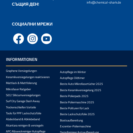
info@chemical-shark.de
СЪЩИЯ ДЕН!
СОЦИАЛНИ МРЕЖИ
Facebook
Instagram
YouTube
INFORMATIONEN
Graphene Versiegelungen
Autopflege im Winter
Keramikversiegelungen reaktivieren
Autopflege Oldtimer
Mattlack & Mattfolierung
Beste Auto Mikrofasertücher 2025
Mikrofaser Ratgeber
Beste Keramikversiegelung 2025
SiO2 Sliliciumversiegelungen
Beste Polierpads 2025
Surf City Garage Dash Away
Beste Poliermaschine 2025
Trockenschleifen Vorteile
Beste Polituren für Lack
Tools für PPF Lackschutzfolie
Beste Lackschutzfolie 2025
Abdeckband & Abklebeband
Bootsaufbereitung
Alcantara reinigen & versiegeln
Exzenter-Poliermaschine
APC Allzweckreiniger Autopflege
Dampfreiniger Autoaufbereitung