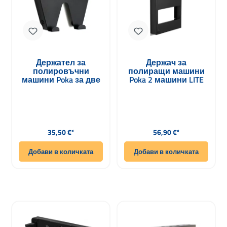
Держател за
Держач за
полировъчни
полиращи машини
машини Poka за две
Poka 2 машини LITE
машини
Редовна цена:
Редовна цена:
35,50 €*
56,90 €*
Добави в количката
Добави в количката