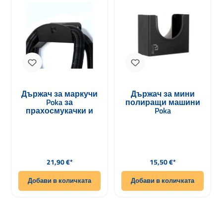
Държач за маркучи
Държач за мини
Poka за
полиращи машини
прахосмукачки и
Poka
компресори
Редовна цена:
Редовна цена:
21,90 €*
15,50 €*
Добави в количката
Добави в количката