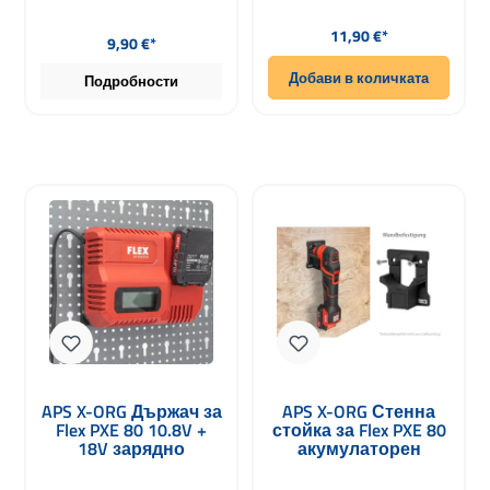
Редовна цена:
Редовна цена:
11,90 €*
9,90 €*
Добави в количката
Подробности
APS X-ORG Държач за
APS X-ORG Стенна
Flex PXE 80 10.8V +
стойка за Flex PXE 80
18V зарядно
акумулаторен
миниполирач