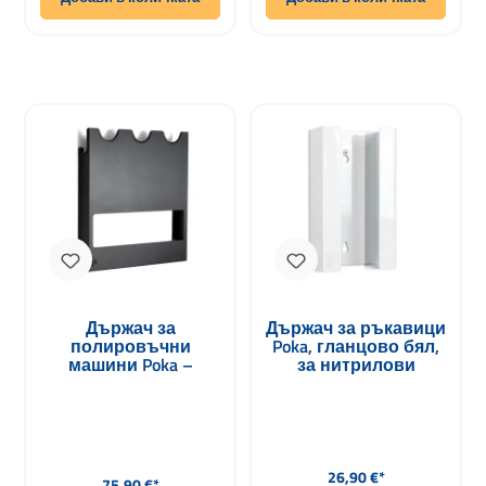
Държач за
Държач за ръкавици
полировъчни
Poka, гланцово бял,
машини Poka –
за нитрилови
стенен държач за 5
ръкавици
машини
Редовна цена:
Редовна цена:
26,90 €*
75,90 €*