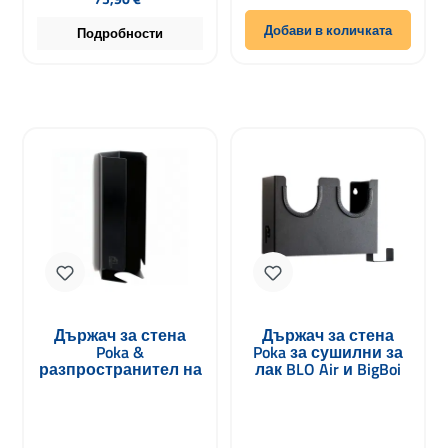
Добави в количката
Подробности
Държач за стена
Държач за стена
Poka &
Poka за сушилни за
разпространител на
лак BLO Air и BigBoi
полиращи подложки
малък
до Ø 135mm