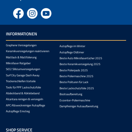
Facebook
Instagram
YouTube
INFORMATIONEN
Graphene Versiegelungen
Autopflege im Winter
Keramikversiegelungen reaktivieren
Autopflege Oldtimer
Mattlack & Mattfolierung
Beste Auto Mikrofasertücher 2025
Mikrofaser Ratgeber
Beste Keramikversiegelung 2025
SiO2 Sliliciumversiegelungen
Beste Polierpads 2025
Surf City Garage Dash Away
Beste Poliermaschine 2025
Trockenschleifen Vorteile
Beste Polituren für Lack
Tools für PPF Lackschutzfolie
Beste Lackschutzfolie 2025
Abdeckband & Abklebeband
Bootsaufbereitung
Alcantara reinigen & versiegeln
Exzenter-Poliermaschine
APC Allzweckreiniger Autopflege
Dampfreiniger Autoaufbereitung
Autopflege Einstieg
SHOP SERVICE