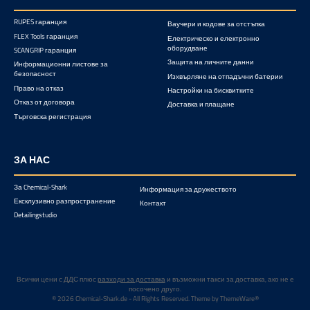
RUPES гаранция
Ваучери и кодове за отстъпка
FLEX Tools гаранция
Електрическо и електронно
оборудване
SCANGRIP гаранция
Защита на личните данни
Информационни листове за
безопасност
Изхвърляне на отпадъчни батерии
Право на отказ
Настройки на бисквитките
Отказ от договора
Доставка и плащане
Търговска регистрация
ЗА НАС
За Chemical-Shark
Информация за дружеството
Ексклузивно разпространение
Контакт
Detailingstudio
Всички цени с ДДС плюс
разходи за доставка
и възможни такси за доставка, ако не е
посочено друго.
© 2026 Chemical-Shark.de - All Rights Reserved. Theme by
ThemeWare®