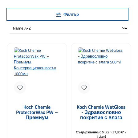
Филтър
Koch Chemie
Koch Chemie WetGloss
ProtectorWax PW –
- Здравословно
Премиум
покритие с влага
Консервационен
500ml
восък 1000мл
Съдържание:
0.5 Liter
(37,80 €* /
1 Liter)