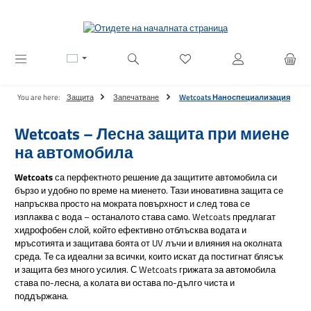
Преминете към основното съдържание
Имате 0 артикули от списъ
You are here:
Защита
Запечатване
Wetcoats Наноспециализация
Wetcoats – Лесна защита при миене
на автомобила
Wetcoats
са перфектното решение да защитите автомобила си
бързо и удобно по време на миенето. Тази иновативна защита се
напръсква просто на мократа повърхност и след това се
изплаква с вода – останалото става само. Wetcoats предлагат
хидрофобен слой, който ефективно отблъсква водата и
мръсотията и защитава боята от UV лъчи и влияния на околната
среда. Те са идеални за всички, които искат да постигнат блясък
и защита без много усилия. С Wetcoats грижата за автомобила
става по-лесна, а колата ви остава по-дълго чиста и
поддържана.