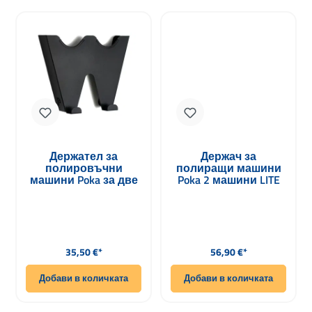
Держател за
Держач за
полировъчни
полиращи машини
машини Poka за две
Poka 2 машини LITE
машини
Редовна цена:
Редовна цена:
35,50 €*
56,90 €*
Добави в количката
Добави в количката