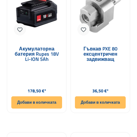
Акумулаторна
Гъвкав PXE 80
батерия Rupes 18V
ексцентричен
Li-ION 5Ah
задвижващ
9HB185LT/C за HLR15
механизъм 6 мм ход
/ HLR21
DT-XF 6
Редовна цена:
Редовна цена:
178,50 €*
36,50 €*
Добави в количката
Добави в количката