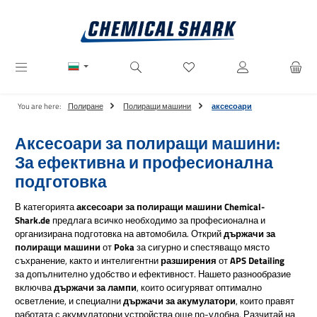
Преминете към основното съдържание
Имате 0 артикули от списъ
You are here:
Полиране
Полиращи машини
аксесоари
Аксесоари за полиращи машини:
За ефективна и професионална
подготовка
В категорията
аксесоари за полиращи машини
Chemical-
Shark.de
предлага всичко необходимо за професионална и
организирана подготовка на автомобила. Открий
държачи за
полиращи машини
от
Poka
за сигурно и спестяващо място
съхранение, както и интелигентни
разширения
от
APS Detailing
за допълнително удобство и ефективност. Нашето разнообразие
включва
държачи за лампи
, които осигуряват оптимално
осветление, и специални
държачи за акумулатори
, които правят
работата с акумулаторни устройства още по-удобна. Разчитай на