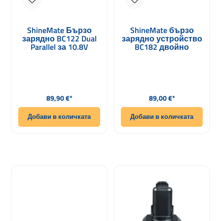
ShineMate Бързо
ShineMate бързо
зарядно BC122 Dual
зарядно устройство
Parallel за 10.8V
BC182 двойно
батерии
последователно за
18V батерии
Редовна цена:
Редовна цена:
89,90 €*
89,00 €*
Добави в количката
Добави в количката