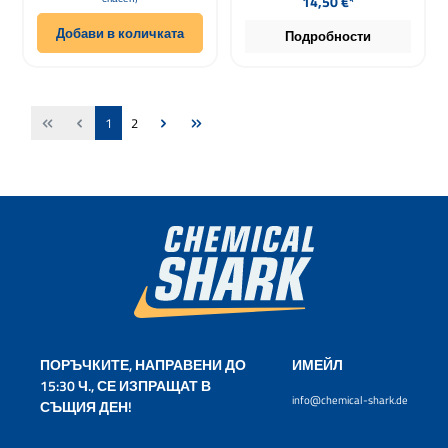
14,50 €*
Добави в количката
Подробности
Страница
Страница
1
2
ПОРЪЧКИТЕ, НАПРАВЕНИ ДО
ИМЕЙЛ
15:30 Ч., СЕ ИЗПРАЩАТ В
info@chemical-shark.de
СЪЩИЯ ДЕН!