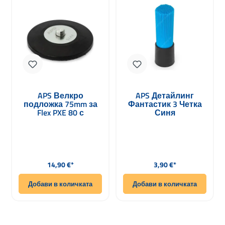
APS Велкро
APS Детайлинг
подложка 75mm за
Фантастик 3 Четка
Flex PXE 80 с
Синя
минимални
вибрации
Редовна цена:
Редовна цена:
14,90 €*
3,90 €*
Добави в количката
Добави в количката