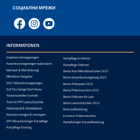
СОЦИАЛНИ МРЕЖИ
Facebook
Instagram
YouTube
INFORMATIONEN
Graphene Versiegelungen
Autopflege im Winter
Keramikversiegelungen reaktivieren
Autopflege Oldtimer
Mattlack & Mattfolierung
Beste Auto Mikrofasertücher 2025
Mikrofaser Ratgeber
Beste Keramikversiegelung 2025
SiO2 Sliliciumversiegelungen
Beste Polierpads 2025
Surf City Garage Dash Away
Beste Poliermaschine 2025
Trockenschleifen Vorteile
Beste Polituren für Lack
Tools für PPF Lackschutzfolie
Beste Lackschutzfolie 2025
Abdeckband & Abklebeband
Bootsaufbereitung
Alcantara reinigen & versiegeln
Exzenter-Poliermaschine
APC Allzweckreiniger Autopflege
Dampfreiniger Autoaufbereitung
Autopflege Einstieg