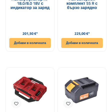
18.0/8.0 18V с
комплект 55 R с
индикатор за заряд
бързо зарядно
Нова версия
10,8/18,0 V + 2
батерии 5,0 Ah 18,0 V
Редовна цена:
Редовна цена:
201,50 €*
225,00 €*
Добави в количката
Добави в количката