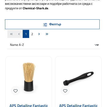
висококачествени аксесоари и подобри работната си среда с
продукти от
Chemical-Shark.de
.
Филтър
Страница
Страница
1
2
APS Detailing Fantastic
APS Detailing Fantastic