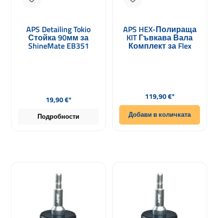
APS Detailing Tokio
APS HEX-Полираща
Стойка 90мм за
KIT Гъвкава Вала
ShineMate EB351
Комплект за Flex
EX605 EX620
PXE80 8-части
Редовна цена:
Редовна цена:
119,90 €*
19,90 €*
Добави в количката
Подробности