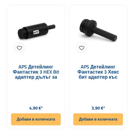
APS Детейлинг
APS Детейлинг
Фантастик 3 HEX Bit
Фантастик 3 Хекс
адаптер дълъг за
бит адаптер къс
четки и четки
приставки за четки
и четки
Редовна цена:
Редовна цена:
4,90 €*
3,90 €*
Добави в количката
Добави в количката