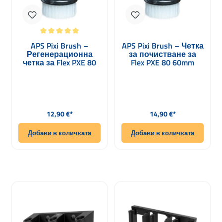
Средна оценка за 5 от 5 звезди
APS Pixi Brush –
APS Pixi Brush – Четка
Регенерационна
за почистване за
четка за Flex PXE 80
Flex PXE 80 60mm
40mm
Редовна цена:
Редовна цена:
12,90 €*
14,90 €*
Добави в количката
Добави в количката