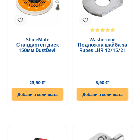
Средна оценка за 5 от 5 звезди
ShineMate
Washermod
Стандартен диск
Подложна шайба за
150мм DustDevil
Rupes LHR 12/15/21
Multi-Holes M8 за
Duetto Mark III, Mark II,
ексцентърни
ES
шлифовалки
Редовна цена:
Редовна цена:
23,90 €*
3,90 €*
Добави в количката
Добави в количката