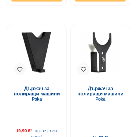
Държач за
Държач за
полиращи машини
полиращи машини
Poka
Poka
Продажна цена:
19,90 €*
Редовна цена:
28,95 €*
(31.26%
Редовна цена:
спасен)