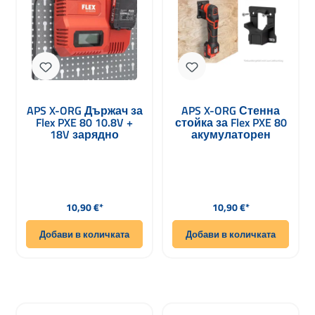
APS X-ORG Държач за
APS X-ORG Стенна
Flex PXE 80 10.8V +
стойка за Flex PXE 80
18V зарядно
акумулаторен
миниполирач
Редовна цена:
Редовна цена:
10,90 €*
10,90 €*
Добави в количката
Добави в количката