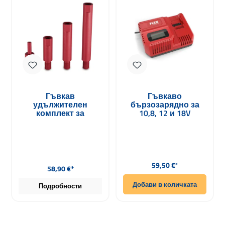
Гъвкав
Гъвкаво
удължителен
бързозарядно за
комплект за
10,8, 12 и 18V
ротационни
батерии CA 12/18.0
полиращи машини
230/CEE
Редовна цена:
Редовна цена:
59,50 €*
58,90 €*
Добави в количката
Подробности