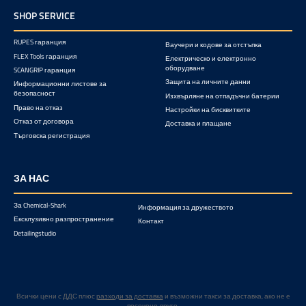
SHOP SERVICE
RUPES гаранция
Ваучери и кодове за отстъпка
FLEX Tools гаранция
Електрическо и електронно
оборудване
SCANGRIP гаранция
Защита на личните данни
Информационни листове за
безопасност
Изхвърляне на отпадъчни батерии
Право на отказ
Настройки на бисквитките
Отказ от договора
Доставка и плащане
Търговска регистрация
ЗА НАС
За Chemical-Shark
Информация за дружеството
Ексклузивно разпространение
Контакт
Detailingstudio
Всички цени с ДДС плюс
разходи за доставка
и възможни такси за доставка, ако не е
посочено друго.