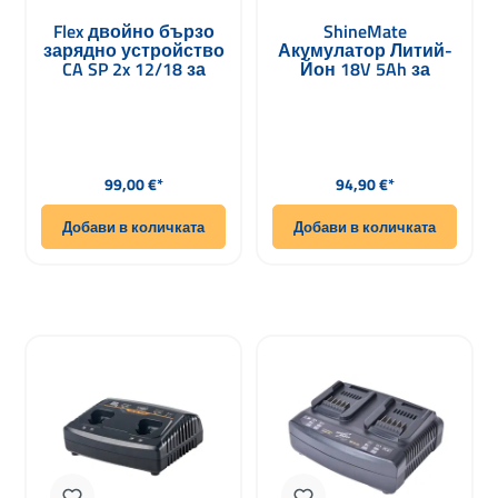
Flex двойно бързо
ShineMate
зарядно устройство
Акумулатор Литий-
CA SP 2x 12/18 за
Йон 18V 5Ah за
батерии 10.8 12 18V
Полировъчни
Машини
Редовна цена:
Редовна цена:
99,00 €*
94,90 €*
Добави в количката
Добави в количката