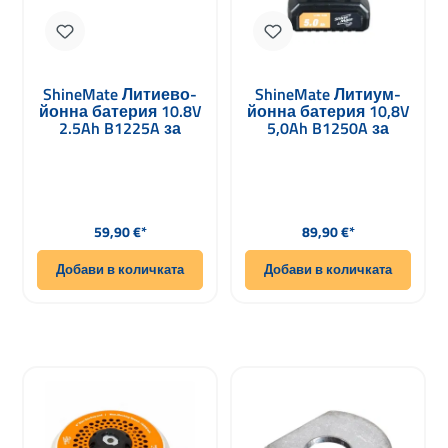
ShineMate Литиево-
ShineMate Литиум-
йонна батерия 10.8V
йонна батерия 10,8V
2.5Ah B1225A за
5,0Ah B1250A за
шлифовъчни
шлифовъчни и
машини и
полирни машини
полировачи
Редовна цена:
Редовна цена:
59,90 €*
89,90 €*
Добави в количката
Добави в количката