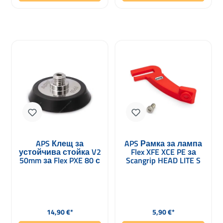
APS Клещ за
APS Рамка за лампа
устойчива стойка V2
Flex XFE XCE PE за
50mm за Flex PXE 80 с
Scangrip HEAD LITE S
минимални
червена
вибрации
Редовна цена:
Редовна цена:
14,90 €*
5,90 €*