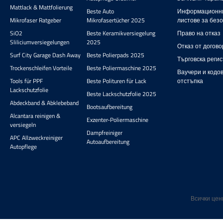
Microwoo
150 ммР
предос
Mattlack & Mattfolierung
вълнен
Beste Auto
Информационн
употреба
5,800 ор
осигуряв
Mikrofaser Ratgeber
Mikrofasertücher 2025
листове за без
условия
в мин
мо
мм по
SiO2
Beste Keramikversiegelung
Право на отказ
парамет
отст
включена
Sliliciumversiegelungen
2025
недости
дефек
Отказ от догово
може 
Cut за
увелич
Surf City Garage Dash Away
Beste Polierpads 2025
отделно
Търговска реги
полиров
прегр
тесни уча
Trockenschleifen Vorteile
Beste Poliermaschine 2025
сравнен
Ваучери и кодов
финишът
15 brus
модел EX
Tools für PPF
Beste Polituren für Lack
отстъпка
контроли
идеалн
на въртен
Lackschutzfolie
модернит
а
Beste Lackschutzfolie 2025
30% и мом
лаки.Дя
проф
Abdeckband & Abklebeband
да се ос
Bootsaufbereitung
проф
детайл
ниски т
Alcantara reinigen &
работаПр
Exzenter-Poliermaschine
се
тази
versiegeln
е дяс
автопод
внедр
Dampfreiniger
задължит
APC Allzweckreiniger
търсят м
система
Autoaufbereitung
Докато
Autopflege
надеждн
Теглото е
производ
полир
ексцен
ляво вър
проф
Идеална
ротацио
резултати
удоволст
въртящ
Ко
дясн
екс
полиращ
Всички цен
полиро
адаптира
EX620 
на върт
качестве