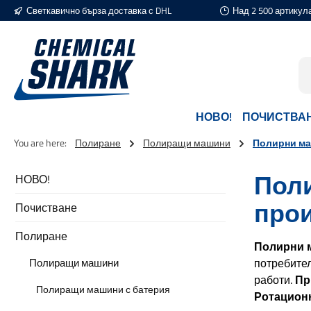
Светкавично бърза доставка с DHL
Над 2 500 артикул
еминете към основното съдържание
Преминете към търсенето
Преминете към основната навигация
НОВО!
ПОЧИСТВА
You are here:
Полиране
Полиращи машини
Полирни ма
Поли
НОВО!
прои
Почистване
Полиране
Полирни 
Полиращи машини
потребите
работи.
Пр
Полиращи машини с батерия
Ротацион