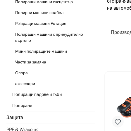
отстранява
Полиращи машини ексцентър
на автомо
Полирни машини с кабел
Polиращи машини Ротация
Произво
Полиращи машини с принудително
въртене
Мини полиращите машини
Части за замяна
Опора
аксесоари
Полиращи падове и гъби
Полиране
Защита
PPF & Wrapping