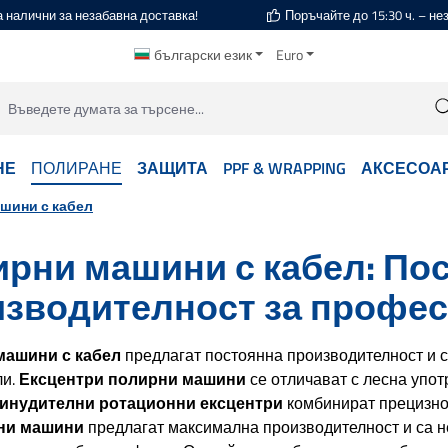
а налични за незабавна доставка!
Поръчайте до 15:30 ч. – н
български език
Euro
НЕ
ПОЛИРАНЕ
ЗАЩИТА
PPF & WRAPPING
АКСЕСОА
шини с кабел
рни машини с кабел: По
зводителност за профес
машини с кабел
предлагат постоянна производителност и 
ли.
Ексцентри полирни машини
се отличават с лесна упо
инудителни ротационни ексцентри
комбинират прецизно
ни машини
предлагат максимална производителност и са 