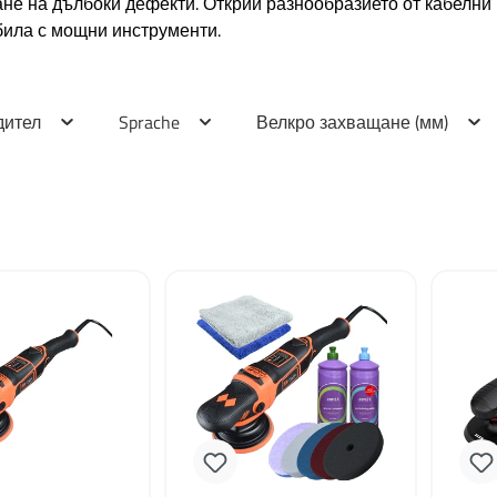
не на дълбоки дефекти. Открий разнообразието от кабелни
била с мощни инструменти.
дител
Sprache
Велкро захващане (мм)