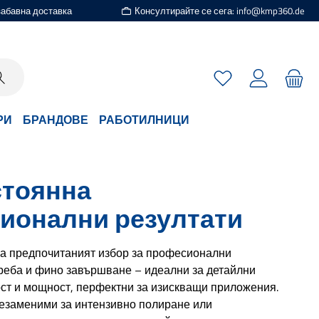
езабавна доставка
Консултирайте се сега: info@kmp360.de
Имате 0 артикули
РИ
БРАНДОВЕ
РАБОТИЛНИЦИ
стоянна
ионални резултати
са предпочитаният избор за професионални
треба и фино завършване – идеални за детайлни
ст и мощност, перфектни за изискващи приложения.
незаменими за интензивно полиране или