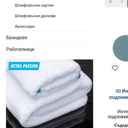
Шлифовъчна хартия
Шлифовъчни дискове
Аксесоари
Брандове
Работилници
3D И
подложк
Инте
подложки 
велкро
Съдър
разрабо