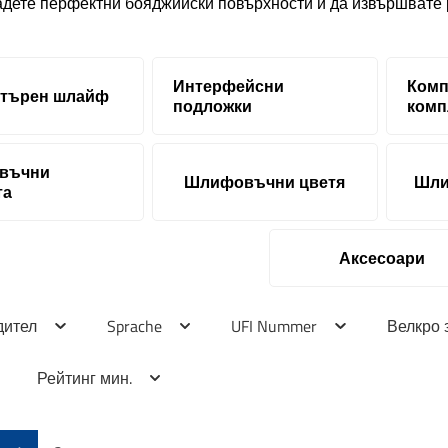
адете перфектни бояджийски повърхности и да извършвате 
Интерфейсни
Комп
нтърен шлайф
подложки
комп
въчни
Шлифовъчни цветя
Шли
та
Аксесоари
дител
Sprache
UFI Nummer
Велкро 
Рейтинг мин.