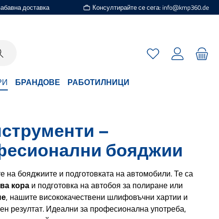
езабавна доставка
Консултирайте се сега: info@kmp360.de
Имате 0 артикули
РИ
БРАНДОВЕ
РАБОТИЛНИЦИ
струменти –
офесионални бояджии
е на бояджиите и подготовката на автомобили. Те са
ва кора
и подготовка на автобоя за полиране или
не
, нашите висококачествени шлифовъчни хартии и
ен резултат. Идеални за професионална употреба,