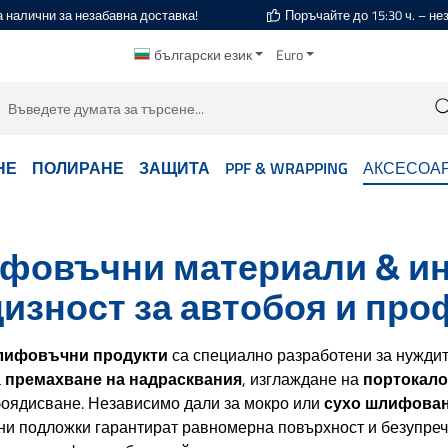
а налични за незабавна доставка!
Поръчайте до 15:30 ч. – н
български език
Euro
НЕ
ПОЛИРАНЕ
ЗАЩИТА
PPF & WRAPPING
АКСЕСОА
фовъчни материали & ин
изност за автобоя и пр
лифовъчни продукти
са специално разработени за нуждит
а
премахване на надрасквания
, изглаждане на
портокало
боядисване. Независимо дали за мокро или
сухо шлифова
и подложки гарантират равномерна повърхност и безупреч