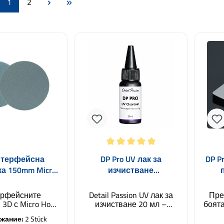
Страница
Страница
1
2
Средна оценка за 5 от 5 звезди
Средн
нтерфейсна
DP Pro UV лак за
DP P
а 150mm Micro
изчистване
Hook
бързосъхнещ 60с 20
пра
мл
рфейсните
Detail Passion UV лак за
Пре
3D с Micro Hook
изчистване 20 мл –
боят
 са специално
Перфектен лак за
ниво
жание:
2 Stück
тени за 3D ACA
камъни и мънички
лопа