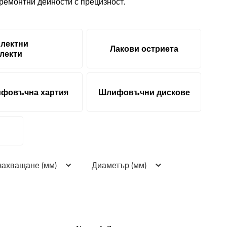
ремонтни дейности с прецизност.
лектни
Лакови остриета
лекти
фовъчна хартия
Шлифовъчни дискове
захващане (мм)
Диаметър (мм)