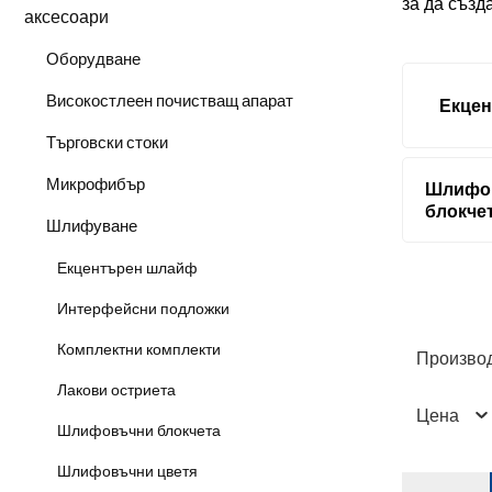
за да създ
аксесоари
Оборудване
Високостлеен почистващ апарат
Екце
Търговски стоки
Микрофибър
Шлифо
блокче
Шлифуване
Екцентърен шлайф
Интерфейсни подложки
Комплектни комплекти
Произво
Лакови остриета
Цена
Шлифовъчни блокчета
Шлифовъчни цветя