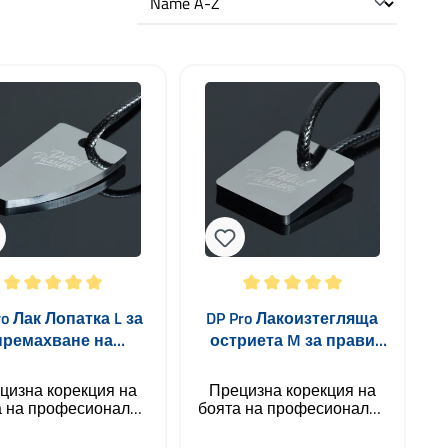
а оценка за 5 от 5 звезди
Средна оценка за 5 от 5 звезди
ro Лак Лопатка L за
DP Pro Лакоизтегляща
премахване на
остриета M за прави
хови включвания
повърхности
28 x 47 x 3 мм
30x25x3мм
цизна корекция на
Прецизна корекция на
а на професионално
боята на професионално
 Detail Passion Лак
ниво Detail Passion
тки са високоточни
лакоизтеглящите