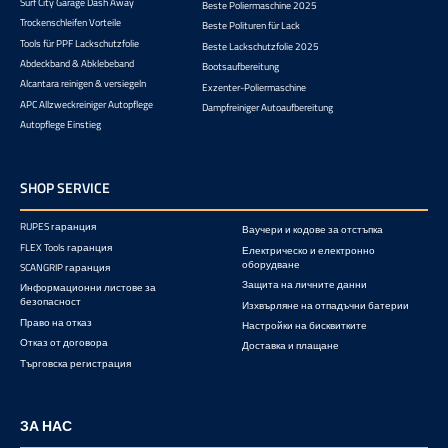
Surf City Garage Dash Away
Beste Poliermaschine 2025
Trockenschleifen Vorteile
Beste Polituren für Lack
Tools für PPF Lackschutzfolie
Beste Lackschutzfolie 2025
Abdeckband & Abklebeband
Bootsaufbereitung
Alcantara reinigen & versiegeln
Exzenter-Poliermaschine
APC Allzweckreiniger Autopflege
Dampfreiniger Autoaufbereitung
Autopflege Einstieg
SHOP SERVICE
RUPES гаранция
Ваучери и кодове за отстъпка
FLEX Tools гаранция
Електрическо и електронно
оборудване
SCANGRIP гаранция
Защита на личните данни
Информационни листове за
безопасност
Изхвърляне на отпадъчни батерии
Право на отказ
Настройки на бисквитките
Отказ от договора
Доставка и плащане
Търговска регистрация
ЗА НАС