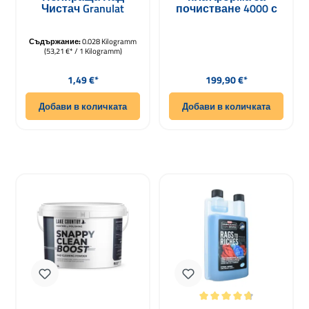
Чистач Granulat
почистване 4000 с
Snappy Clean Boost
прах за почистване
28gr.
Съдържание:
0.028 Kilogramm
(53,21 €* / 1 Kilogramm)
Редовна цена:
Редовна цена:
1,49 €*
199,90 €*
Добави в количката
Добави в количката