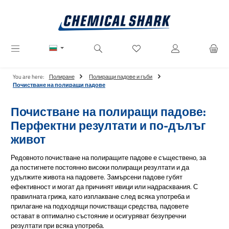
Преминете към основното съдържание
Имате 0 артикули от списъ
You are here:
Полиране
Полиращи падове и гъби
Почистване на полиращи падове
Почистване на полиращи падове:
Перфектни резултати и по-дълъг
живот
Редовното почистване на полиращите падове е съществено, за
да постигнете постоянно високи полиращи резултати и да
удължите живота на падовете. Замърсени падове губят
ефективност и могат да причинят ивици или надрасквания. С
правилната грижа, като изплакване след всяка употреба и
прилагане на подходящи почистващи средства, падовете
остават в оптимално състояние и осигуряват безупречни
резултати при всяка употреба.