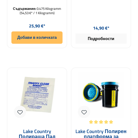
полиращи подложки
система за
Съдържание:
475 г
0.475 Kilogramm
полиращи падове
(54,53 €* / 1 Kilogramm)
Pad Washer 4000
Редовна цена:
Редовна цена:
25,90 €*
14,90 €*
Добави в количката
Подробности
Средна оценка за 5 от 5 звезди
Lake Country
Lake Country Полирен
Полираща Пад
платформа за