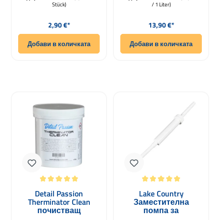
Stück)
/ 1 Liter)
Редовна цена:
Редовна цена:
2,90 €*
13,90 €*
Добави в количката
Добави в количката
Средна оценка за 5 от 5 звезди
Средна оценка за 5 от 5 звезди
Detail Passion
Lake Country
Therminator Clean
Заместителна
почистващ
помпа за
препарат за
почистваща