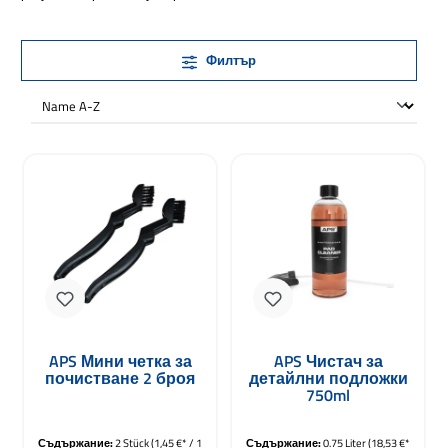
Филтър
APS Мини четка за
APS Чистач за
почистване 2 броя
детайлни подложки
750ml
Съдържание:
2 Stück
(1,45 €* / 1
Съдържание:
0.75 Liter
(18,53 €*