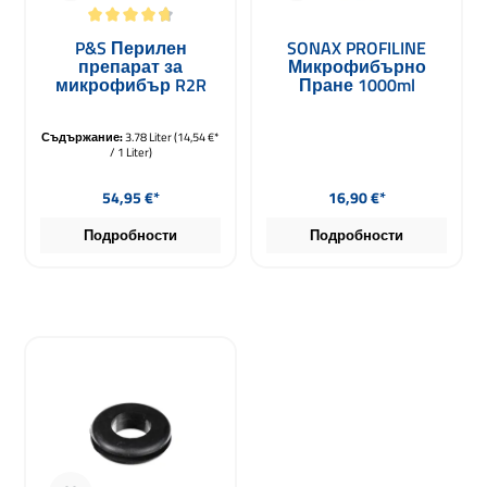
Средна оценка за 4.8 от 5 звезди
P&S Перилен
SONAX PROFILINE
препарат за
Микрофибърно
микрофибър R2R
Пране 1000ml
Rags to Riches The Rag
Company 3780ml
Съдържание:
3.78 Liter
(14,54 €*
/ 1 Liter)
Редовна цена:
Редовна цена:
54,95 €*
16,90 €*
Подробности
Подробности