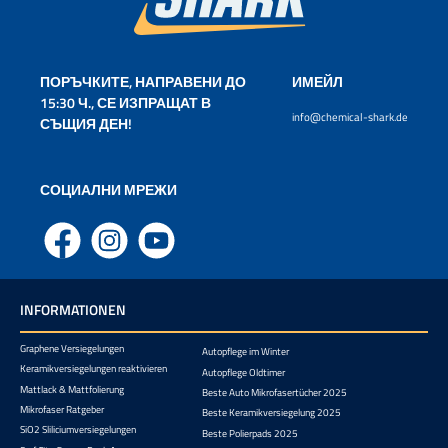
ПОРЪЧКИТЕ, НАПРАВЕНИ ДО
ИМЕЙЛ
15:30 Ч., СЕ ИЗПРАЩАТ В
info@chemical-shark.de
СЪЩИЯ ДЕН!
СОЦИАЛНИ МРЕЖИ
Facebook
Instagram
YouTube
INFORMATIONEN
Graphene Versiegelungen
Autopflege im Winter
Keramikversiegelungen reaktivieren
Autopflege Oldtimer
Mattlack & Mattfolierung
Beste Auto Mikrofasertücher 2025
Mikrofaser Ratgeber
Beste Keramikversiegelung 2025
SiO2 Sliliciumversiegelungen
Beste Polierpads 2025