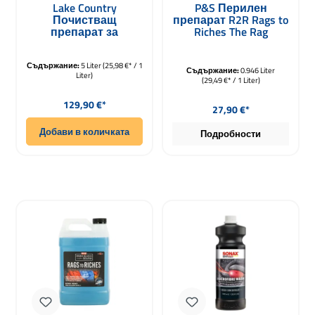
Средна оценка за 4.8 от 5 звезди
Lake Country
P&S Перилен
Почистващ
препарат R2R Rags to
препарат за
Riches The Rag
полировъчни
Company 946ml
подложки Snappy
Съдържание:
Clean Boost 5000ml
5 Liter
(25,98 €* / 1
Съдържание:
0.946 Liter
Liter)
(29,49 €* / 1 Liter)
Редовна цена:
Редовна цена:
129,90 €*
27,90 €*
Добави в количката
Подробности