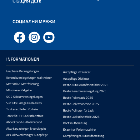
СЪЩИЯ ДЕН!
СОЦИАЛНИ МРЕЖИ
Facebook
Instagram
YouTube
INFORMATIONEN
Graphene Versiegelungen
Autopflege im Winter
Keramikversiegelungen reaktivieren
Autopflege Oldtimer
Mattlack & Mattfolierung
Beste Auto Mikrofasertücher 2025
Mikrofaser Ratgeber
Beste Keramikversiegelung 2025
SiO2 Sliliciumversiegelungen
Beste Polierpads 2025
Surf City Garage Dash Away
Beste Poliermaschine 2025
Trockenschleifen Vorteile
Beste Polituren für Lack
Tools für PPF Lackschutzfolie
Beste Lackschutzfolie 2025
Abdeckband & Abklebeband
Bootsaufbereitung
Alcantara reinigen & versiegeln
Exzenter-Poliermaschine
APC Allzweckreiniger Autopflege
Dampfreiniger Autoaufbereitung