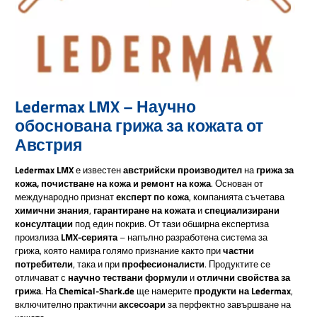
Ledermax LMX – Научно
обоснована грижа за кожата от
Австрия
Ledermax LMX
е известен
австрийски производител
на
грижа за
кожа, почистване на кожа и ремонт на кожа
. Основан от
международно признат
експерт по кожа
, компанията съчетава
химични знания
,
гарантиране на кожата
и
специализирани
консултации
под един покрив. От тази обширна експертиза
произлиза
LMX-серията
– напълно разработена система за
грижа, която намира голямо признание както при
частни
потребители
, така и при
професионалисти
. Продуктите се
отличават с
научно тествани формули
и
отлични свойства за
грижа
. На
Chemical-Shark.de
ще намерите
продукти на Ledermax
,
включително практични
аксесоари
за перфектно завършване на