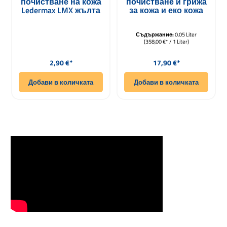
почистване на кожа
почистване и грижа
Ledermax LMX жълта
за кожа и еко кожа
100 x 70 x 40mm
Ledermax LMX 50ml
Съдържание:
0.05 Liter
(358,00 €* / 1 Liter)
Редовна цена:
Редовна цена:
2,90 €*
17,90 €*
Добави в количката
Добави в количката