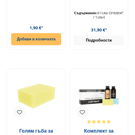
малка жълта 80 x 40
за кожа, изкуствена
x 35mm
кожа 100ml
Съдържание:
0.1 Liter
(319,00 €*
/ 1 Liter)
Редовна цена:
Редовна цена:
1,90 €*
31,90 €*
Добави в количката
Подробности
Средна оценка за 5 от 5 звезди
Голям гъба за
Комплект за