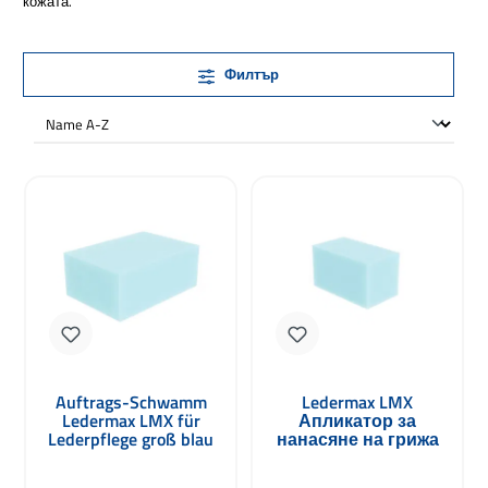
кожата.
Филтър
Auftrags-Schwamm
Ledermax LMX
Ledermax LMX für
Апликатор за
Lederpflege groß blau
нанасяне на грижа
100 x 70 x 40mm
за кожа - малък син