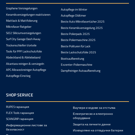
Graphene Versiegelungen
Autopflege im Winter
Keramikversiegelungen reaktivieren
Autopflege Oldtimer
Mattlack & Mattfolierung
Beste Auto Mikrofasertücher 2025
Mikrofaser Ratgeber
Beste Keramikversiegelung 2025
SiO2 Sliliciumversiegelungen
Beste Polierpads 2025
Surf City Garage Dash Away
Beste Poliermaschine 2025
Trockenschleifen Vorteile
Beste Polituren für Lack
Tools für PPF Lackschutzfolie
Beste Lackschutzfolie 2025
Abdeckband & Abklebeband
Bootsaufbereitung
Alcantara reinigen & versiegeln
Exzenter-Poliermaschine
APC Allzweckreiniger Autopflege
Dampfreiniger Autoaufbereitung
Autopflege Einstieg
SHOP SERVICE
RUPES гаранция
Ваучери и кодове за отстъпка
FLEX Tools гаранция
Електрическо и електронно
оборудване
SCANGRIP гаранция
Защита на личните данни
Информационни листове за
безопасност
Изхвърляне на отпадъчни батерии