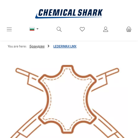
Преминете към основното съдържание
Имате 0 артикули от списъ
You are here:
Брандове
LEDERMAX LMX