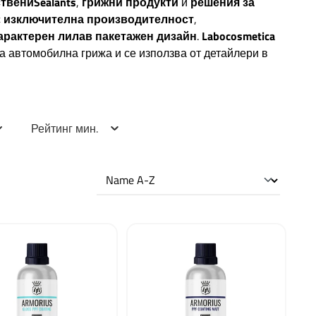
твениSealants
,
грижни продукти
и
решения за
с
изключителна производителност
,
арактерен лилав пакетажен дизайн
.
Labocosmetica
а автомобилна грижа и се използва от детайлери в
Рейтинг мин.