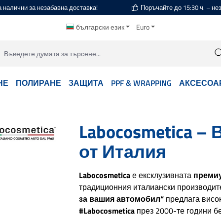
а налични за незабавна доставка!
Поръчайте до 15:30 ч. – н
български език
Euro
НЕ
ПОЛИРАНЕ
ЗАЩИТА
PPF & WRAPPING
АКСЕСОА
Labocosmetica –
от Италия
Labocosmetica
е ексклузивната
премиу
традиционния италиански производи
за вашия автомобил“
предлага висо
#Labocosmetica
през 2000-те години б