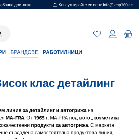
езабавна доставка
Консултирайте се сега: info@kmp360.de
Имате 0 артикули
РИ
БРАНДОВЕ
РАБОТИЛНИЦИ
 Висок клас детайлинг
м линия за детайлинг и автогрижа
на
тел
MA-FRA
. От
1965
г. MA-FRA под мото
„козметика
кокачествени
продукти за автогрижа
. С марката
еше създадена самостоятелна продуктова линия,