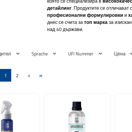
която се специализира в
висококачес
детайлинг
. Продуктите се отличават 
професионални формулировки
и
х
днес се счита за
топ марка
за изискан
над 40 държави.
дител
Sprache
UFI Nummer
Цена
Страница
Страница
1
2