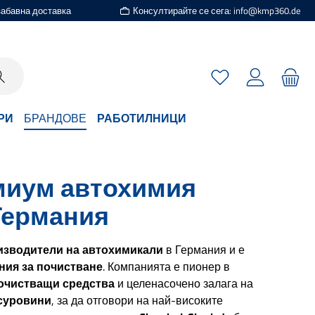
езабавна доставка
Консултирайте се сега: info@kmp360.de
Имате 0 артикули
РИ
БРАНДОВЕ
РАБОТИЛНИЦИ
миум автохимия
Германия
изводители на автохимикали
в Германия и е
ния за почистване
. Компанията е пионер в
очистващи средства
и целенасочено залага на
 суровини
, за да отговори на най-високите