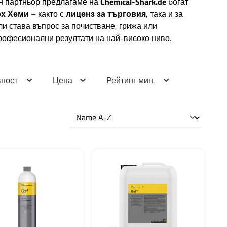
ен партньор предлагаме на
Chemical-Shark.de
богат
ох Хеми
– както с
лиценз за търговия
, така и за
ли става въпрос за почистване, грижа или
професионални резултати на най-високо ниво.
вност
Цена
Рейтинг мин.