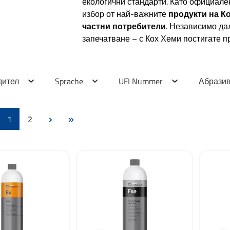
екологични стандарти. Като официал
избор от най-важните
продукти на К
частни потребители
. Независимо да
запечатване – с Кох Хеми постигате 
дител
Sprache
UFI Nummer
Абрази
Страница
Страница
1
2