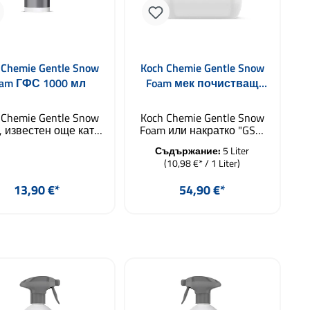
 Chemie Gentle Snow
Koch Chemie Gentle Snow
am ГФС 1000 мл
Foam мек почистващ
пяна 5000 мл
 Chemie Gentle Snow
Koch Chemie Gentle Snow
, известен още като
Foam или накратко "GSF"
С", е pH-неутрален
е pH-неутрална
Съдържание:
5 Liter
чистващ пяна за
почистваща пяна за
(10,98 €* / 1 Liter)
безконтактно
безконтактно предпране
варително измиване
на автомобили с
Редовна цена:
Редовна цена:
13,90 €*
54,90 €*
а автомобили с
помощта на пистолет за
ощта на Foamlance
пяна или пулверизатор
пяна-пистолет –
Gloria
бави в количката
Добави в количката
иставка за високо
FoamMaster.Първокласно
лягане) или пяна
почистване с енергичен
прей като Gloria
ароматНанесената
Master. Перфектно
Gentle Snow Foam
истване с приятен
разтваря
мат на енергийна
замърсяванията по
питка Нанесеният
автомобила и позволява