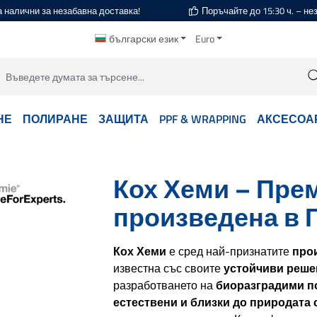
а налични за незабавна доставка!
Поръчайте до 15:30 ч. – н
български език
Euro
НЕ
ПОЛИРАНЕ
ЗАЩИТА
PPF & WRAPPING
АКСЕСОА
Кох Хеми – Пре
произведена в 
Кох Хеми
е сред най-признатите
про
известна със своите
устойчиви реше
разработването на
биоразградими п
естествени и близки до природата