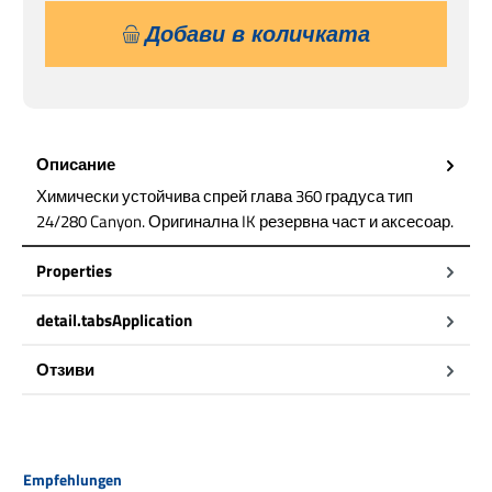
Добави в количката
Описание
Химически устойчива спрей глава 360 градуса тип
24/280 Canyon. Оригинална IK резервна част и аксесоар.
Properties
detail.tabsApplication
Отзиви
Пропуснете продуктовата галерия
Empfehlungen