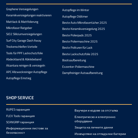
Graphene Versiegelungen
Autopflege im Winter
Keramikversiegelungen reaktivieren
Autopflege Oldtimer
Mattlack & Mattfolierung
Beste Auto Mikrofasertücher 2025
Mikrofaser Ratgeber
Beste Keramikversiegelung 2025
SiO2 Sliliciumversiegelungen
Beste Polierpads 2025
Surf City Garage Dash Away
Beste Poliermaschine 2025
Trockenschleifen Vorteile
Beste Polituren für Lack
Tools für PPF Lackschutzfolie
Beste Lackschutzfolie 2025
Abdeckband & Abklebeband
Bootsaufbereitung
Alcantara reinigen & versiegeln
Exzenter-Poliermaschine
APC Allzweckreiniger Autopflege
Dampfreiniger Autoaufbereitung
Autopflege Einstieg
SHOP SERVICE
RUPES гаранция
Ваучери и кодове за отстъпка
FLEX Tools гаранция
Електрическо и електронно
оборудване
SCANGRIP гаранция
Защита на личните данни
Информационни листове за
безопасност
Изхвърляне на отпадъчни батерии