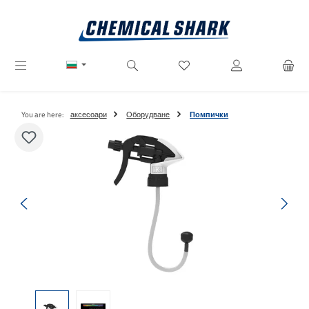
Преминете към основното съдържание
Имате 0 артикули от списъ
You are here:
аксесоари
Оборудване
Помпички
Пропуснете галерия с изображения