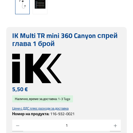
IK Multi TR mini 360 Canyon спрей
глава 1 брой
Редовна цена:
5,50 €
Налично, време за доставка: 1-3 Tage
Цени с ДДС плюс разходи за доставка
Номер на продукта:
116-932-0021
Количество на продукта: Въведете желаната сума или използвайте бутоните, за 