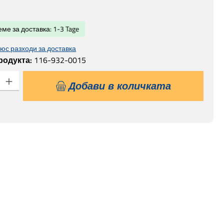
а:
ме за доставка: 1-3 Tage
юс разходи за доставка
родукта:
116-932-0015
 продукта: Въведете желаната сума или използвайте бутоните, за да
Добави в количката