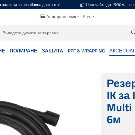
а налични за незабавна доставка!
Поръчайте до 15:30 ч. – н
български език
Euro
НЕ
ПОЛИРАНЕ
ЗАЩИТА
PPF & WRAPPING
АКСЕСОА
Резе
IK за 
Multi
6м