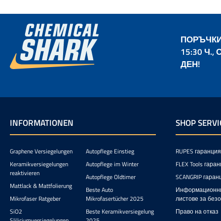
на лек
охлаждащ
съвмести
антис
изключи
ПОРЪЧКИ
могат да
15:30 Ч.
зат
тънкост
ДЕН!
клас. Осо
със спос
чувстви
при за
качестве
като бо
INFORMATIONEN
SHOP SERVI
важно
чувствате по-с
нитрил 
до 500%
Graphene Versiegelungen
Autopflege Einstieg
RUPES гаранция
изпотява
Keramikversiegelungen
Autopflege im Winter
FLEX Tools гара
многок
reaktivieren
Autopflege Oldtimer
SCANGRIP гаран
силикон,
Mattlack & Mattfolierung
комфорт 
Beste Auto
Информационн
тъчскрийн
Mikrofaser Ratgeber
Mikrofasertücher 2025
листове за без
240m
SiO2
Beste Keramikversiegelung
Право на отказ
Серт
Sliliciumversiegelungen
2025