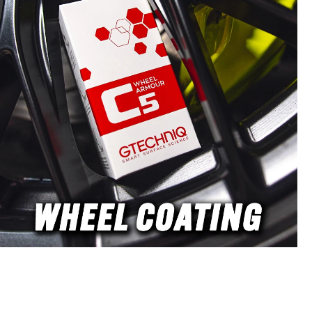
влакна, меката формулировка носи
допълнителни ползи.Златен
стандарт за приготвяне на Slip
Solutions за PPF защитно
фолиоОригинален Johnson´s
BabyshampooИкономична бутилка
750 мл с дозираща помпаОбичайно
дозиране 10 мл на 1 литър водаpH
неутрален - щадящ
материалитеКато официален
дистрибутор на Profilm за Германия
и Австрия предлагаме този продукт
за бързо снабдяване на нашите
клиенти. Оригиналният Johnson´s
Babyshampoo е рядко срещан в
дрогерийните магазини в
Германия/Австрия поради
доминацията на други марки. При
изчерпване на запасите времето за
доставка може да бъде
непредсказуемо, но нашата бърза
логистика решава този проблем.