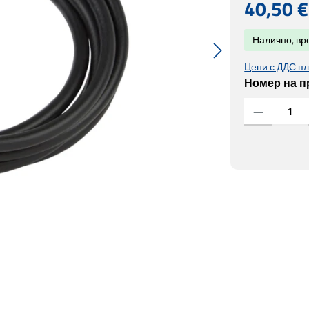
Редовна цен
40,50 €
Налично, вре
Цени с ДДС пл
Номер на п
Количество на