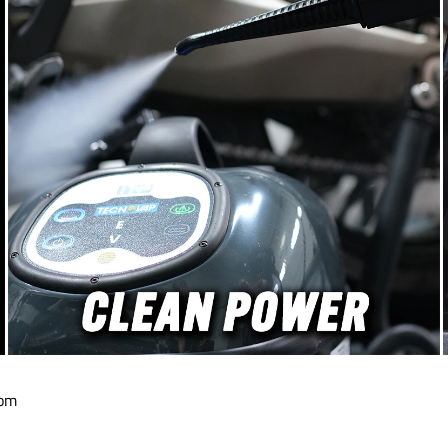
ство на Grippaz: те са
ни! Перфектната
 ръкавица за детайлинг:
tril без пудра, без латекс,
от средата
022 г. стана ясно, че
ите от нитрил отново ще
ични на "нормални" цени,
хме с обширни тестове.
центите бяха върху
ъжливост, химически
има устойчивост, ефект
 изпотяване и приятна
т. В добра памет ни бяха
ovid ръкавиците "Black
, които според нашите
ове вече не постигат
ишното качество. По
ст попаднахме на Grippaz
на, които не само имат
ен външен вид, но също
ага при контакт с кожата
т приятно: те са плътно
com
пнали, изключително
и, могат да се поставят и