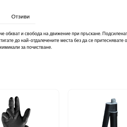
Отзиви
ече обхват и свобода на движение при пръскане. Подсилена
тигате до най-отдалечените места без да се притеснявате о
химикали за почистване.