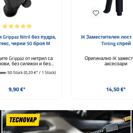
енка за 5 от 5 звезди
Grippaz Nitril без пудра,
IK Заместителен лост 
текс, черни 50 броя M
Tinting спрей
те Grippaz от нитрил са
Оригинално IK замест
ови, без силикон и без
аксесоари
кс. Те се отличават с
ие:
50 Stück
(0,20 €* / 1 Stück)
мна издръжливост и са
ви на разкъсване до 5-
астичност. Патентованият
Редовна цена:
Редовна ц
9,90 €*
14,50 €*
с рибна кожа осигурява
 против изпотяване и
ат комфорт при носене в
бави в количката
Добави в количк
жение на часове. След
ни тестове оценяваме
като най-добрите защитни
вици за авто грижа и
линг. Друго специално