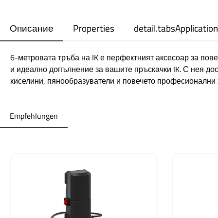
Описание
Properties
detail.tabsApplication
6-метровата тръба на IK е перфектният аксесоар за пов
и идеално допълнение за вашите пръскачки IK. С нея дос
киселини, пянообразуватели и повечето професионални 
Empfehlungen
Пропуснете продуктовата галерия