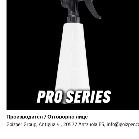
употребяваните
предим
батерии.Връщането е безплатно на
антистатич
общински пунктове или в търговски
защитна
обекти.
Grippaz Ni
антистатични След като 
на 2
ръкавиц
бъдат нал
започна
Ак
издр
необход
против
повърхнос
предиC
Mamba"
тест
пред
случайно
в чужби
интерес
Производител / Отговорно лице
така ведн
се усеща
Goizper Group, Antigua 4 , 20577 Antzuola ES, info@goizper.
приле
разтеглив