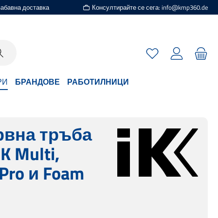
езабавна доставка
Консултирайте се сега: info@kmp360.de
Имате 0 артикули
РИ
БРАНДОВЕ
РАБОТИЛНИЦИ
рвна тръба
IK Multi,
 Pro и Foam